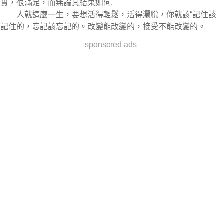
實，很滿足，而無論其結果如何.
人就這麼一生，要想活得輕鬆，活得灑脫，你就該“記住該
記住的，忘記該忘記的。改變能改變的，接受不能改變的。
sponsored ads