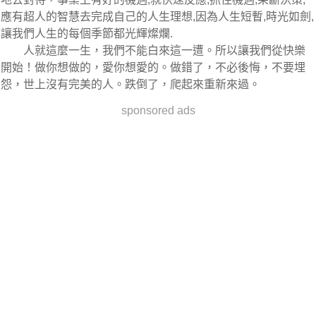
應有超人的智慧去完成自己的人生理想,因為人生短暫,時光如劍,
讓我們人生的每個季節都光輝燦爛.
人就這麼一生，我們不能白來這一遭。所以讓我們從快樂
開始！做你想做的，愛你想愛的。做錯了，不必後悔，不要埋
怨，世上沒有完美的人。跌倒了，爬起來重新來過。
sponsored ads