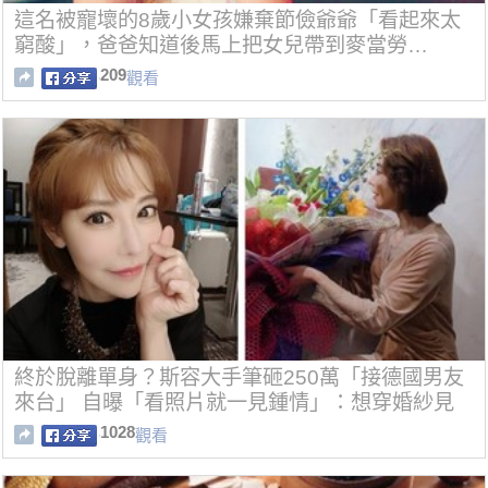
這名被寵壞的8歲小女孩嫌棄節儉爺爺「看起來太
窮酸」，爸爸知道後馬上把女兒帶到麥當勞…
209
觀看
終於脫離單身？斯容大手筆砸250萬「接德國男友
來台」 自曝「看照片就一見鍾情」：想穿婚紗見
面
1028
觀看