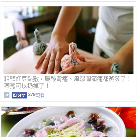
粗鹽紅豆熱敷，腰酸背痛、風濕關節痛都蒸發了！
藥膏可以扔掉了！
279
觀看