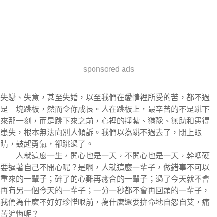
sponsored ads
失戀、失意，甚至失婚，以至我們在愛情裡所受的苦，都不過
是一塊跳板，然而令你成長。人在跳板上，最辛苦的不是跳下
來那一刻，而是跳下來之前，心裡的掙紮、猶豫、無助和患得
患失，根本無法向別人傾訴。我們以為跳不過去了，閉上眼
睛，鼓起勇氣，卻跳過了。
人就這麼一生，開心也是一天，不開心也是一天，幹嗎硬
要逼著自己不開心呢？是啊，人就這麼一輩子，做錯事不可以
重來的一輩子；碎了的心難再癒合的一輩子；過了今天就不會
再有另一個今天的一輩子；一分一秒都不會再回頭的一輩子，
我們為什麼不好好珍惜眼前，為什麼還要拚命地自怨自艾，痛
苦追悔呢？