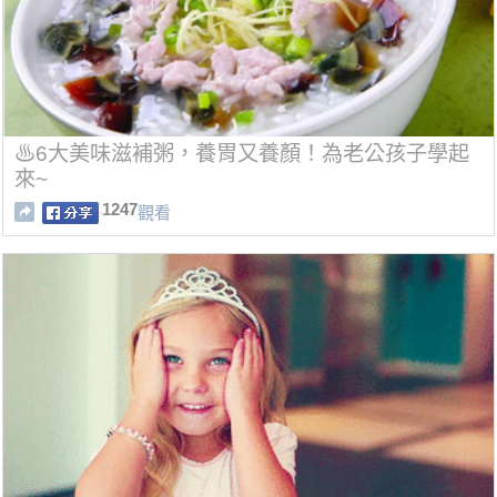
♨6大美味滋補粥，養胃又養顏！為老公孩子學起
來~
1247
觀看