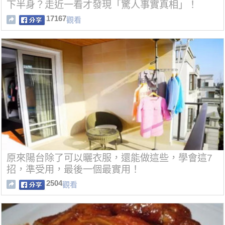
下半身？走近一看才發現「驚人事實真相」！
17167
觀看
原來陽台除了可以曬衣服，還能做這些，學會這7
招，準受用，最後一個最實用！
2504
觀看