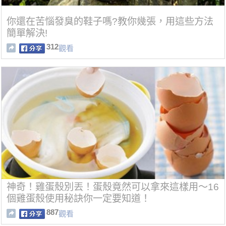
你還在苦惱發臭的鞋子嗎?教你幾張，用這些方法
簡單解決!
312
觀看
神奇！雞蛋殼別丟！蛋殼竟然可以拿來這樣用～16
個雞蛋殼使用秘訣你一定要知道！
887
觀看