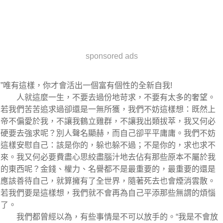
sponsored ads
”唯有這樣，你才會活出一個富有個性的全新自我!
人就這麼一生，不要去過份地苛求，不要有太多的奢望。
若我們苦苦追求過卻還是一無所獲，我們不妨這樣想：既然上
帝不偏愛於我，不讓我鶴立雞群，不讓我出類拔萃，我又何必
硬要去強求呢？別人聲名顯赫，而自己卻平平庸庸。我們不妨
這樣安慰自己：該是你的，躲也躲不過；不是你的，求也求不
來。我又何必要費盡心思絞盡腦汁地去佔有那些原本不屬於我
的東西呢？金錢、權力、名譽都不是最重要的，最重要的還是
應該善待自己，就算擁有了全世界，隨著死去也會煙消雲散。
若我們要是這樣想，我們就不會再為自己平添那些無謂的煩惱
了。
我們都曾經以為，有些事情是不可以放手的。“我是不會放