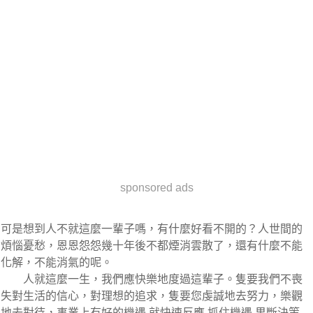
sponsored ads
可是想到人不就這麼一輩子嗎，有什麼好看不開的？人世間的
煩惱憂愁，恩恩怨怨幾十年後不都煙消雲散了，還有什麼不能
化解，不能消氣的呢。
人就這麼一生，我們應快樂地度過這輩子。隻要我們不喪
失對生活的信心，對理想的追求，隻要您虔誠地去努力，樂觀
地去對待，事業上有好的機遇,就快速反應,抓住機遇,果斷決策,