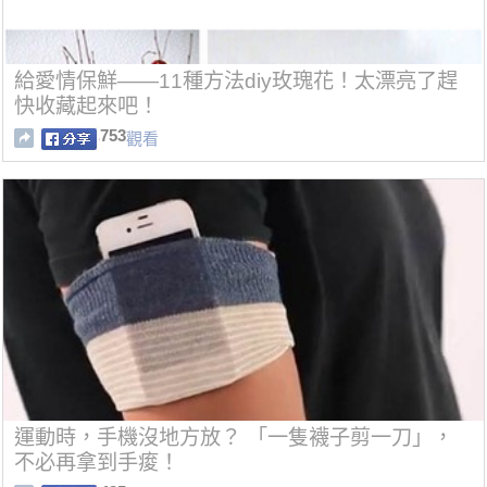
給愛情保鮮——11種方法diy玫瑰花！太漂亮了趕
快收藏起來吧！
753
觀看
運動時，手機沒地方放？ 「一隻襪子剪一刀」，
不必再拿到手痠！