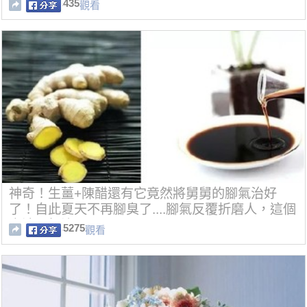
435
觀看
神奇！生薑+陳醋還有它竟然將舅舅的腳氣治好
了！自此夏天不再腳臭了....腳氣反覆折磨人，這個
方法可根治！
5275
觀看