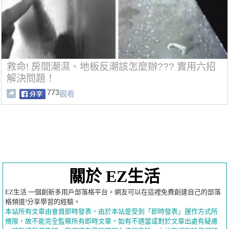
救命! 房間潮濕、地板反潮該怎麼辦??? 實用六招
解決問題！
773
觀看
關於 EZ生活
EZ生活 一個創新多用戶部落格平台。網友可以在這裡免費創建自己的部落
格頻道!分享學習的經驗。
本站所有文章由會員即時發表，由於本站是受到「即時發表」運作方式所
規限，故不能完全監察所有即時文章，如有不適當或對於文章出處有疑慮