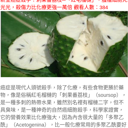
新型癌症殺手！刺果番荔枝─「紅毛榴槤」，腫瘤細胞死
光光，殺傷力比化療更強一萬倍 觀看人數：384
癌症是現代人頭號殺手，除了化療，有些食物更勝於藥
物，像是俗稱紅毛榴槤的「刺果番荔枝」（soursop），
是一種多刺的熱帶水果，雖然別名裡有榴槤二字，但不
具臭味，是一種神奇的自然癌細胞殺手，科學家證實，
它的營養效果比化療強大，因為內含很大量的「多聚乙
酰」（Acetogenina），比一般化療常用的多聚乙酰要好