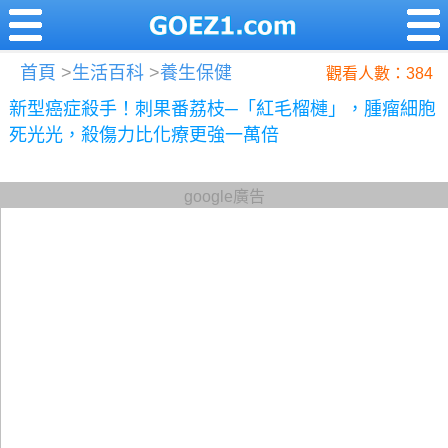
首頁
>
生活百科
>
養生保健
觀看人數：384
新型癌症殺手！刺果番荔枝─「紅毛榴槤」，腫瘤細胞
死光光，殺傷力比化療更強一萬倍
google廣告