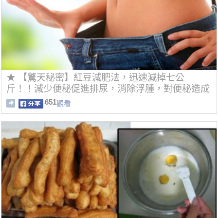
★ 【驚天秘密】紅豆減肥法，迅速減掉七公
斤！！減少便秘促進排尿，消除浮腫，對便秘造成
小腹凸起的女生和水腫女生都非常適合。
651
觀看