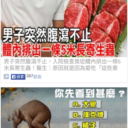
男子突然腹瀉不止，入院檢查竟從體內排出一條5
米長寄生蟲！醫生：原因就是因為愛吃「這些東
西」！
387
觀看