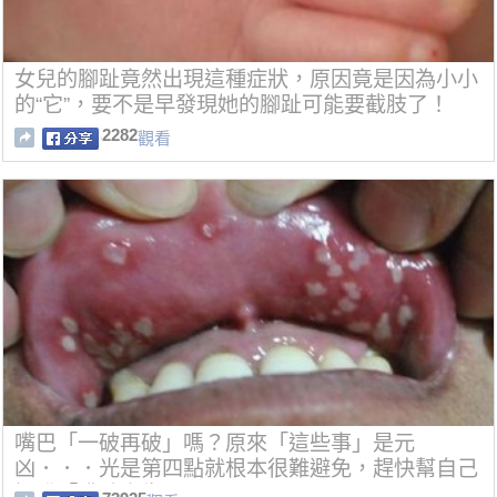
女兒的腳趾竟然出現這種症狀，原因竟是因為小小
的“它”，要不是早發現她的腳趾可能要截肢了！
2282
觀看
嘴巴「一破再破」嗎？原來「這些事」是元
凶．．．光是第四點就根本很難避免，趕快幫自己
擺脫「嘴破人生」！