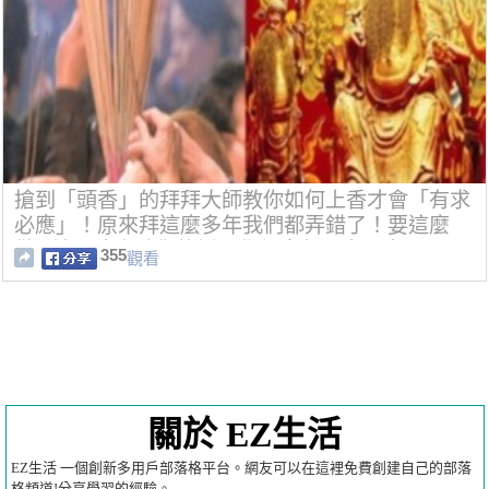
搶到「頭香」的拜拜大師教你如何上香才會「有求
必應」！原來拜這麼多年我們都弄錯了！要這麼
做...神明才會聽你的話！學起來保一家平安吧！
355
觀看
關於 EZ生活
EZ生活 一個創新多用戶部落格平台。網友可以在這裡免費創建自己的部落
格頻道!分享學習的經驗。