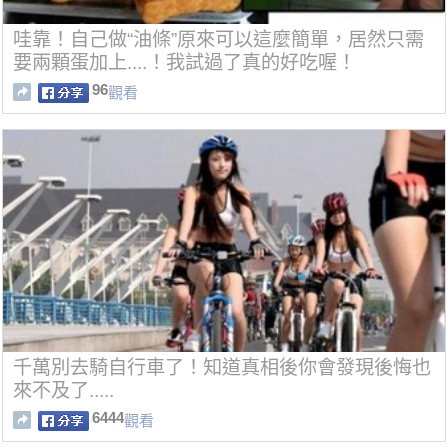
哇靠！自己做“油條”原來可以這麼簡單，居然只需
要兩顆蛋加上....！我試過了真的好吃喔！
96
觀看
千萬別去騎自行車了！知道真相後你會發現後悔也
來不及了.....
6444
觀看