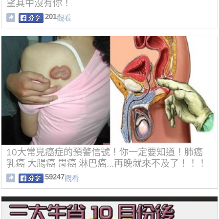
望其中沒有你！
201
觀看
10大常見癌症的預警信號！你一定要知道！肺癌
乳癌 大腸癌 胃癌 淋巴癌...再晚就來不及了！！！
分享救萬人！！！
59247
觀看