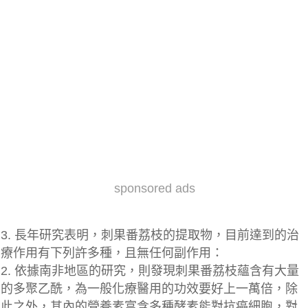
sponsored ads
3. 長年研究表明，刺果番荔枝的提取物，目前達到的治
療作用有下列許多種，且無任何副作用：
2. 依據南非地區的研究，則發現刺果番荔枝蘊含有大量
的多聚乙酰，為一般化療醫用的功效要好上一萬倍，除
此之外，其內的營養素富含多種酵素能對抗癌細胞，對