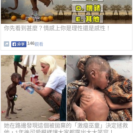
你先看到甚麼？情感上你是理性還是感性！
146
觀看
她在路邊發現這個被拋棄的「激瘦巫童」決定拯救
他，1年後可愛模樣讓大家都露出大大笑容！