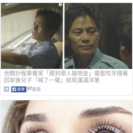
他開計程車養家「遇到壞人搶現金」還是咬牙撐著
回家後兒子「喊了一聲」結局滿滿洋蔥
87
觀看