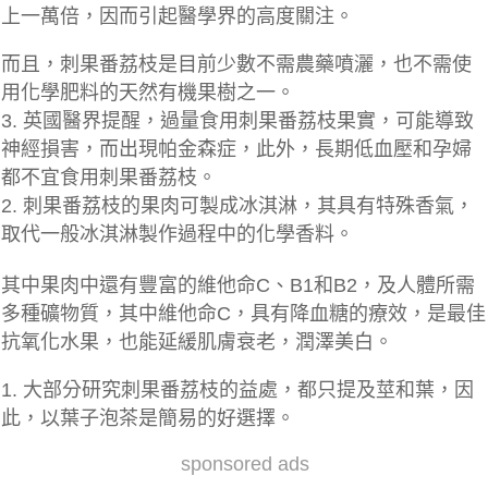
上一萬倍，因而引起醫學界的高度關注。
而且，刺果番荔枝是目前少數不需農藥噴灑，也不需使
用化學肥料的天然有機果樹之一。
3. 英國醫界提醒，過量食用刺果番荔枝果實，可能導致
神經損害，而出現帕金森症，此外，長期低血壓和孕婦
都不宜食用刺果番荔枝。
2. 刺果番荔枝的果肉可製成冰淇淋，其具有特殊香氣，
取代一般冰淇淋製作過程中的化學香料。
其中果肉中還有豐富的維他命C、B1和B2，及人體所需
多種礦物質，其中維他命C，具有降血糖的療效，是最佳
抗氧化水果，也能延緩肌膚衰老，潤澤美白。
1. 大部分研究刺果番荔枝的益處，都只提及莖和葉，因
此，以葉子泡茶是簡易的好選擇。
sponsored ads