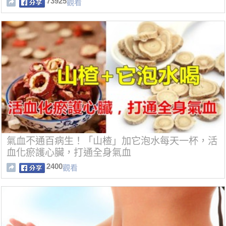
73925
觀看
氣血不通百病生！「山楂」加它泡水每天一杯，活
血化瘀護心臟，打通全身氣血
2400
觀看