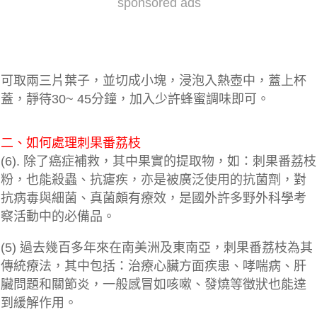
sponsored ads
可取兩三片葉子，並切成小塊，浸泡入熱壺中，蓋上杯
蓋，靜待30~ 45分鐘，加入少許蜂蜜調味即可。
二、如何處理刺果番荔枝
(6). 除了癌症補救，其中果實的提取物，如：刺果番荔枝
粉，也能殺蟲、抗瘧疾，亦是被廣泛使用的抗菌劑，對
抗病毒與細菌、真菌頗有療效，是國外許多野外科學考
察活動中的必備品。
(5) 過去幾百多年來在南美洲及東南亞，刺果番荔枝為其
傳統療法，其中包括：治療心臟方面疾患、哮喘病、肝
臟問題和關節炎，一般感冒如咳嗽、發燒等徵狀也能達
到緩解作用。