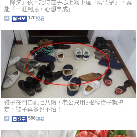
「除夕」夜，記得在手心上寫下這「兩個字」，就
能「一旺到底，心想事成」
170
觀看
鞋子在門口亂七八糟，老公只用3根廢管子就搞
定，鞋子再多也不怕！
586
觀看