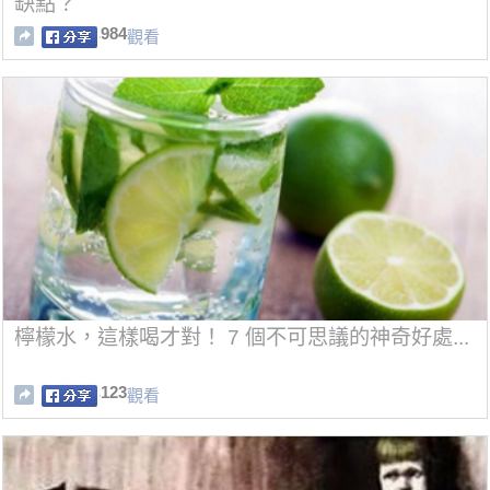
缺點？
984
觀看
檸檬水，這樣喝才對！ 7 個不可思議的神奇好處...
123
觀看