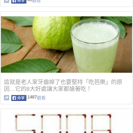
觀看
這就是老人家牙齒掉了也要堅持「吃芭樂」的原
因…它的8大好處讓大家都搶著吃！
1487
觀看