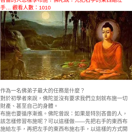
吝嗇的人怎樣學布施？佛陀說：先把右手的東西給左
手… 觀看人數：1010
作為一名佛弟子最大的任務是什麼？
對於初學者來說，佛陀並沒有要求我們立刻就布施一切
財產、甚至自己的身體。
布施也要循序漸進。佛陀曾說：如果是特別吝嗇的人，
該怎樣修習布施呢？可以這樣做——
先把右手的東西布
施給左手，再把左手的東西布施右手，以這樣的方式開