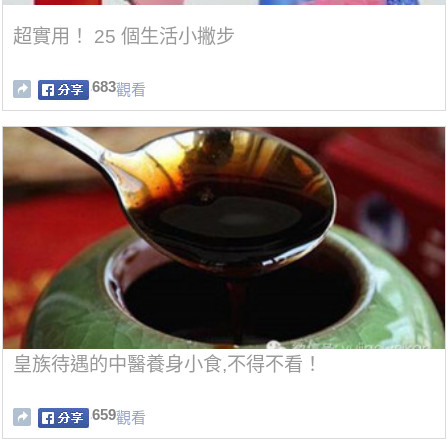
超實用！ 25 個生活小撇步
683
觀看
皇族待遇的中醫養身小食,不得不看！
659
觀看