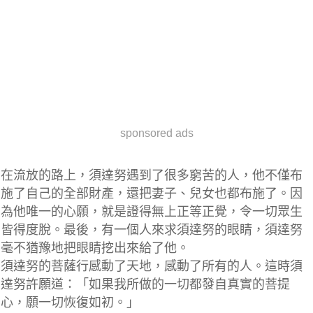
sponsored ads
在流放的路上，須達努遇到了很多窮苦的人，他不僅布
施了自己的全部財產，還把妻子、兒女也都布施了。因
為他唯一的心願，就是證得無上正等正覺，令一切眾生
皆得度脫。最後，有一個人來求須達努的眼睛，須達努
毫不猶豫地把眼睛挖出來給了他。
須達努的菩薩行感動了天地，感動了所有的人。這時須
達努許願道：「如果我所做的一切都發自真實的菩提
心，願一切恢復如初。」