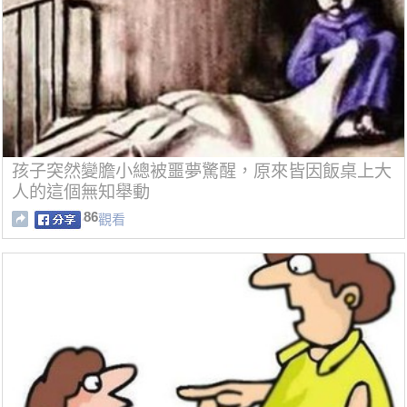
孩子突然變膽小總被噩夢驚醒，原來皆因飯桌上大
人的這個無知舉動
86
觀看