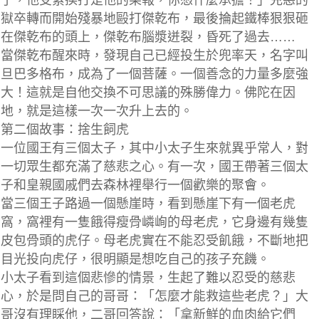
了，他受累挨打是他的果報，你憑什麼承擔！」兇惡的
獄卒轉而開始殘暴地毆打傑乾布，最後掄起鐵棒狠狠砸
在傑乾布的頭上，傑乾布腦漿迸裂，昏死了過去……
當傑乾布醒來時，發現自己已經投生於兜率天，名字叫
旦巴多格布，成為了一個菩薩。一個善念的力量多麼強
大！這就是自他交換不可思議的殊勝偉力。佛陀在因
地，就是這樣一次一次升上去的。
第二個故事：捨生飼虎
一位國王有三個太子，其中小太子生來就異乎常人，對
一切眾生都充滿了慈悲之心。有一次，國王帶著三個太
子和皇親國戚們去森林裡舉行一個歡樂的聚會。
當三個王子路過一個懸崖時，看到懸崖下有一個老虎
窩，窩裡有一隻餓得瘦骨嶙峋的母老虎，它身邊有幾隻
皮包骨頭的虎仔。母老虎實在不能忍受飢餓，不斷地把
目光投向虎仔，很明顯是想吃自己的孩子充饑。
小太子看到這個悲慘的情景，生起了難以忍受的慈悲
心，於是問自己的哥哥：「怎麼才能救這些老虎？」大
哥沒有理睬他，二哥回答說：「拿新鮮的血肉給它們