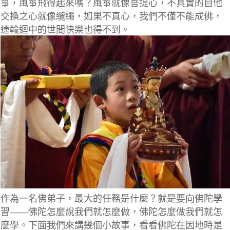
箏，風箏飛得起來嗎？風箏就像菩提心，不真實的自他
交換之心就像纜繩，如果不真心，
我們不僅不能成佛，
連輪迴中的世間快樂也得不到。
作為一名佛弟子，最大的任務是什麼？就是要向佛陀學
習——佛陀怎麼說我們就怎麼做，佛陀怎麼做我們就怎
麼學。
下面我們來講幾個小故事，看看佛陀在因地時是