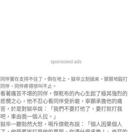
sponsored ads
同伴實在支持不住了，倒在地上，獄卒立刻過來，狠狠地毆打
同伴，同伴疼得慘叫不止。
看著痛苦不堪的同伴，傑乾布的內心生起了極其強烈的
悲憫之心，他不忍心看同伴受折磨，寧願承擔他的痛
苦，於是對獄卒說：「我們不要打他了，要打就打我
吧，車由我一個人拉。」
獄卒一聽勃然大怒，嗬斥傑乾布說：「個人因果個人