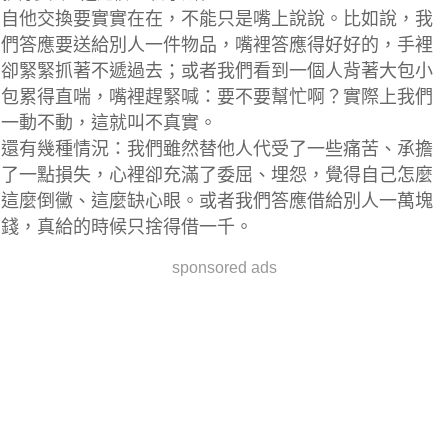
自他交換要實實在在，不能只是嘴上說說。
比如說，我
們答應要送給別人一件物品，嘴裡答應得好好的，手裡
卻緊緊抓著不遞過去；或者我們看到一個人背著大包小
包累得直喘，嘴裡趕緊喊：要不要幫忙啊？實際上我們
一動不動，這就叫不真實。
還有幾種情況：我們雖然替他人代受了一些痛苦、承擔
了一點損失，心裡卻充滿了委屈、埋怨，覺得自己怎麼
這麼倒黴、這麼缺心眼。或者我們答應借給別人一萬塊
錢，真給的時候只捨得借一千。
sponsored ads