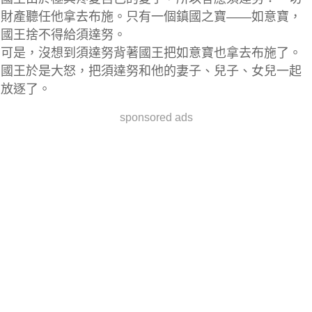
財產聽任他拿去布施。只有一個鎮國之寶——如意寶，
國王捨不得給須達努。
可是，沒想到須達努背著國王把如意寶也拿去布施了。
國王於是大怒，把須達努和他的妻子、兒子、女兒一起
放逐了。
sponsored ads