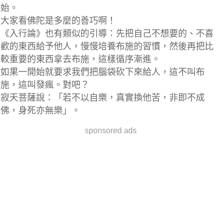
始。
大家看佛陀是多麼的善巧啊！
《入行論》也有類似的引導：
先把自己不想要的、不喜
歡的東西給予他人，慢慢培養布施的習慣，然後再把比
較重要的東西拿去布施，這樣循序漸進。
如果一開始就要求我們把腦袋砍下來給人，這不叫布
施，這叫發瘋。對吧？
寂天菩薩說：
「若不以自樂，真實換他苦，非即不成
佛，身死亦無樂」。
sponsored ads