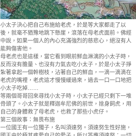
小太子決心把自己布施給老虎，於是等大家都走了以
後，就毫不猶豫地跳下懸崖，滾落在母老虎面前。佛經
中說，如果一個人的內心充滿強烈的慈悲心，絕沒有人
能夠傷害他。
母老虎也是這樣，當它看到眼前鮮血淋漓的小太子時，
反而沒有膽量、也沒有力氣去吃小太子，於是小太子掙
紮著拿起一個幹樹枝，沾著自己的鮮血，一滴一滴滴在
老虎的嘴裡，老虎這才慢慢緩過來，過去一口一口地把
小太子吃掉……
等兩個哥哥回來尋找小太子時，小太子已經只剩下一堆
骨頭了。小太子就是釋迦牟尼佛的前世，捨身飼虎，用
自己的身體救了母老虎，也救了那些小虎仔。
第三個故事：無畏布施
一位國王有一位獨子，名叫須達努。須達努生性好施，
國王由於極其疼愛自己的愛子，所以答應須達努：一切