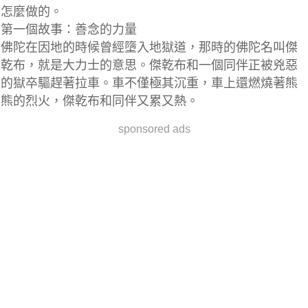
怎麼做的。
第一個故事：善念的力量
佛陀在因地的時候曾經墮入地獄道，那時的佛陀名叫傑
乾布，就是大力士的意思。傑乾布和一個同伴正被兇惡
的獄卒驅趕著拉車。車不僅極其沉重，車上還燃燒著熊
熊的烈火，傑乾布和同伴又累又熱。
sponsored ads