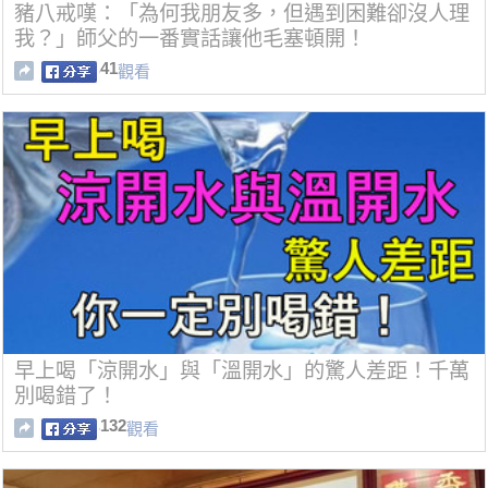
豬八戒嘆：「為何我朋友多，但遇到困難卻沒人理
我？」師父的一番實話讓他毛塞頓開！
41
觀看
早上喝「涼開水」與「溫開水」的驚人差距！千萬
別喝錯了！
132
觀看