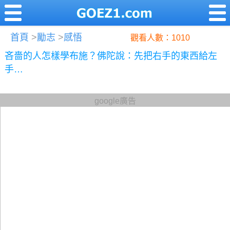
首頁
>
勵志
>
感悟
觀看人數：1010
吝嗇的人怎樣學布施？佛陀說：先把右手的東西給左
手…
google廣告