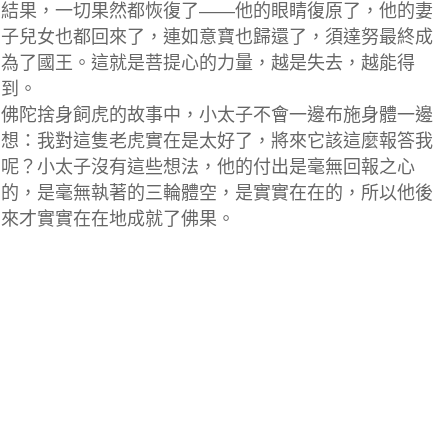
結果，一切果然都恢復了——他的眼睛復原了，他的妻
子兒女也都回來了，連如意寶也歸還了，須達努最終成
為了國王。這就是菩提心的力量，越是失去，越能得
到。
佛陀捨身飼虎的故事中，小太子不會一邊布施身體一邊
想：我對這隻老虎實在是太好了，將來它該這麼報答我
呢？小太子沒有這些想法，他的付出是毫無回報之心
的，
是毫無執著的三輪體空，是實實在在的，所以他後
來才實實在在地成就了佛果。