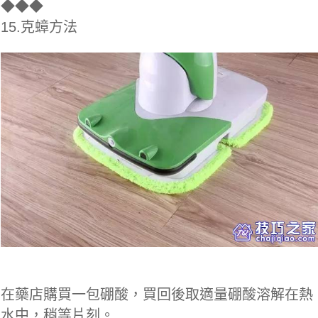
◆
◆◆
15.克蟑方法
在藥店購買一包硼酸，買回後取適量硼酸溶解在熱
水中，稍等片刻。