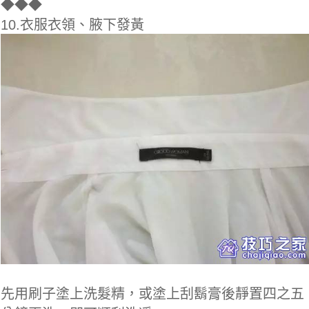
◆
◆◆
10.衣服衣領、腋下發黃
先用刷子塗上洗髮精，或塗上刮鬍膏後靜置四之五