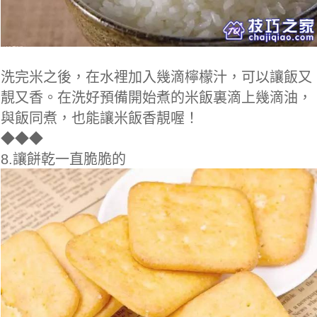
洗完米之後，在水裡加入幾滴檸檬汁，可以讓飯又
靚又香。在洗好預備開始煮的米飯裏滴上幾滴油，
與飯同煮，也能讓米飯香靚喔！
◆
◆◆
8.讓餅乾一直脆脆的