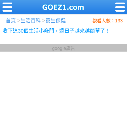
首頁
>
生活百科
>
養生保健
觀看人數：133
收下這30個生活小竅門，過日子越來越簡單了！
google廣告