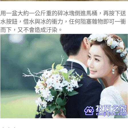
用一盆大約一公斤重的碎冰塊倒進馬桶，再按下送
水按鈕，借水與冰的衝力，任何阻塞雜物即可一衝
而下，又不會造成汙染。