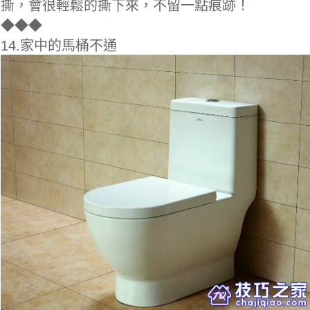
撕，會很輕鬆的撕下來，不留一點痕跡！
◆
◆◆
14.家中的馬桶不通