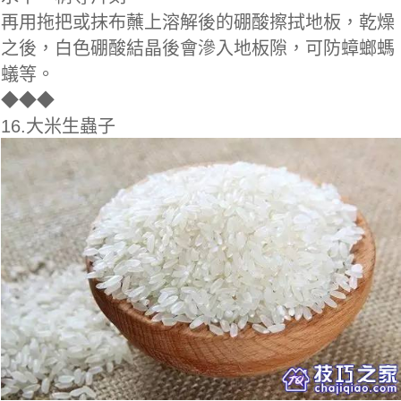
再用拖把或抹布蘸上溶解後的硼酸擦拭地板，乾燥
之後，白色硼酸結晶後會滲入地板隙，可防蟑螂螞
蟻等。
◆
◆◆
16.大米生蟲子