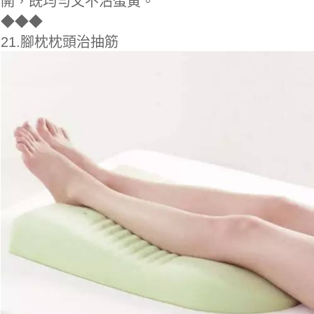
開，既均勻又不沾蛋黃。
◆
◆◆
21.腳枕枕頭治抽筋