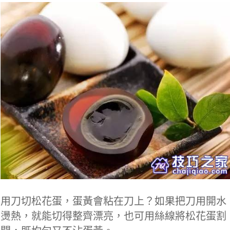
用刀切松花蛋，蛋黃會粘在刀上？如果把刀用開水
燙熱，就能切得整齊漂亮，也可用絲線將松花蛋割