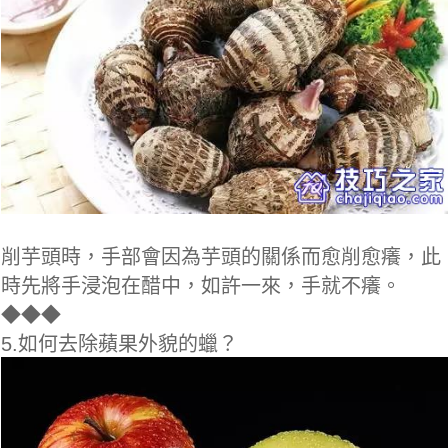
削芋頭時，手部會因為芋頭的關係而愈削愈癢，此
時先將手浸泡在醋中，如許一來，手就不癢。
◆
◆◆
5.如何去除蘋果外貌的蠟？