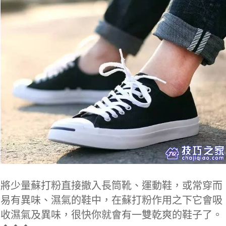
將少量蘇打粉直接撤入長筒靴、運動鞋，或常穿而
易有異味、濕氣的鞋中，在蘇打粉作用之下它會吸
收濕氣及異味，很快你就會有一雙乾爽的鞋子了。