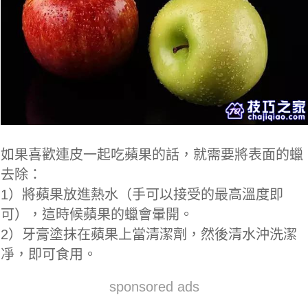
如果喜歡連皮一起吃蘋果的話，就需要將表面的蠟
去除：
1）將蘋果放進熱水（手可以接受的最高溫度即
可），這時候蘋果的蠟會暈開。
2）牙膏塗抹在蘋果上當清潔劑，然後清水沖洗潔
凈，即可食用。
sponsored ads