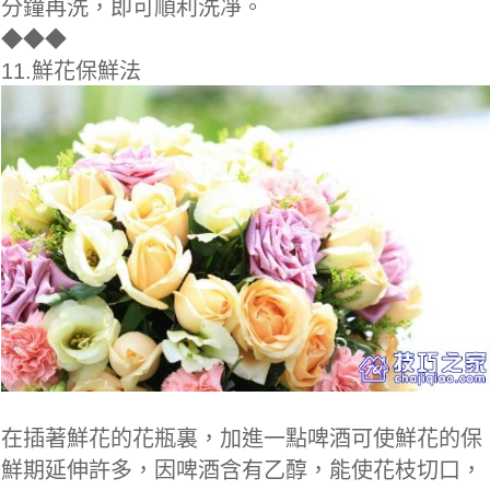
分鐘再洗，即可順利洗凈。
◆
◆◆
11.鮮花保鮮法
在插著鮮花的花瓶裏，加進一點啤酒可使鮮花的保
鮮期延伸許多，因啤酒含有乙醇，能使花枝切口，