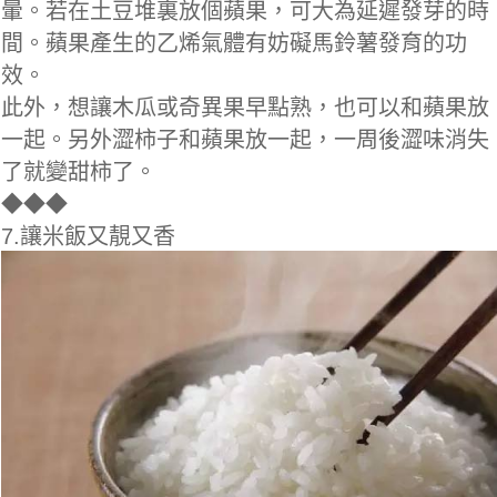
暈。若在土豆堆裏放個蘋果，可大為延遲發芽的時
間。蘋果產生的乙烯氣體有妨礙馬鈴薯發育的功
效。
此外，想讓木瓜或奇異果早點熟，也可以和蘋果放
一起。另外澀柿子和蘋果放一起，一周後澀味消失
了就變甜柿了。
◆
◆◆
7.讓米飯又靚又香