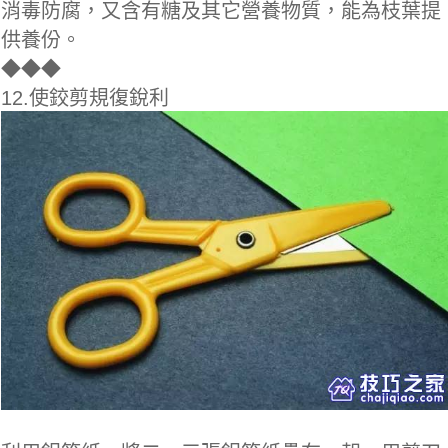
消毒防腐，又含有糖及其它營養物質，能為枝葉提
供養份。
◆
◆◆
12.使鉸剪規復銳利