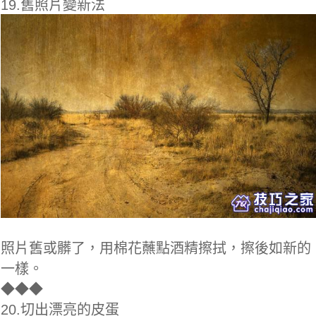
19.舊照片變新法
照片舊或髒了，用棉花蘸點酒精擦拭，擦後如新的
一樣。
◆
◆◆
20.切出漂亮的皮蛋