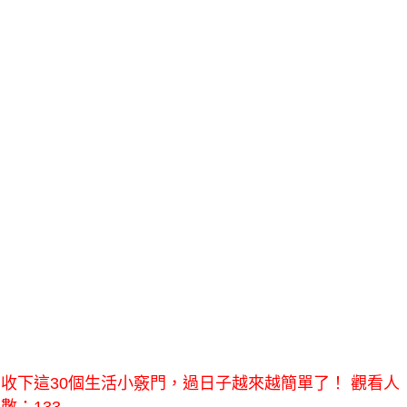
收下這30個生活小竅門，過日子越來越簡單了！ 觀看人