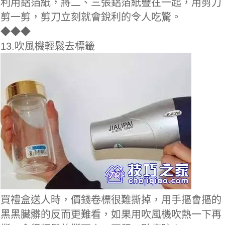
利用鋁箔紙，將二、三張鋁箔紙疊在一起，用剪刀
剪一剪，剪刀立刻就會銳利的令人吃驚。
◆
◆◆
13.吹風機輕鬆去標籤
買禮盒送人時，價錢卷標很難撕掉，用手摳會摳的
黑黑臟髒的反而更難看，如果用吹風機吹熱一下再