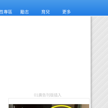
性專區
勵志
育兒
更多
01廣告刊版插入