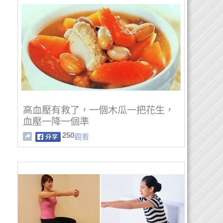
高血壓有救了，一個木瓜一把花生，
血壓一降一個準
250
觀看