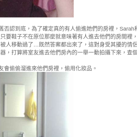
依舊否認到底，為了確定真的有人偷進她們的房裡，Sarah
，只要鞋子不在原位那麼就意味著有人進去他們的房間裡
子被人移動過了…既然答案都出來了，這對身受其擾的情
視器，打算將室友進去他們房內的一舉一動拍攝下來，查
室友會偷偷溜進來他們房裡，偷用化妝品。