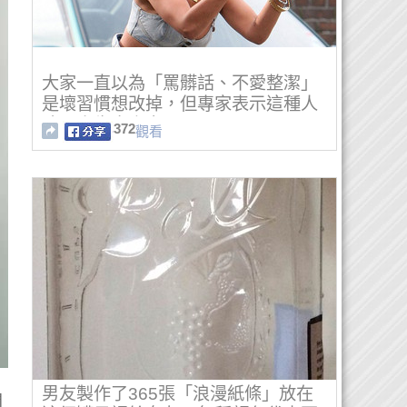
大家一直以為「罵髒話、不愛整潔」
是壞習慣想改掉，但專家表示這種人
才是人生大贏家啊！
372
觀看
男友製作了365張「浪漫紙條」放在
間