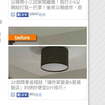
父親帶小三回家鬧離婚！我打小3父
親給打我一巴掌！後來父親過世，原
來…！
10047
觀看
和
，
侶
個
32個簡單省錢就「讓你家變身5星級
飯店」的絕妙便宜DIY技巧。
401
觀看