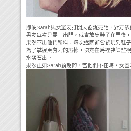
即便Sarah與女室友打開天窗說亮話，對方
男友每次只要一出門，就會放隻鞋子在門後
果然不出他們所料，每次返家都會發現到鞋
為了掌握更有力的證據，決定在房裡裝設監
水落石出。
果然正如Sarah預期的，當他們不在時，女