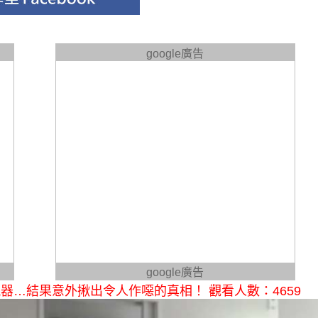
google廣告
google廣告
…結果意外揪出令人作噁的真相！ 觀看人數：4659