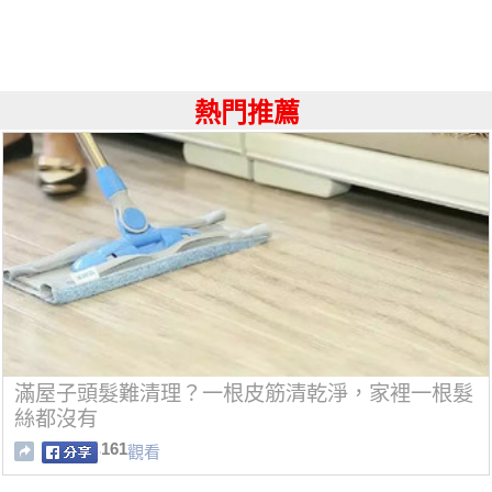
熱門推薦
滿屋子頭髮難清理？一根皮筋清乾淨，家裡一根髮
絲都沒有
161
觀看