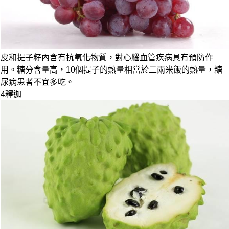
皮和提子籽內含有抗氧化物質，對
心腦血管疾病
具有預防作
用。糖分含量高，10個提子的熱量相當於
二兩米飯的熱量
，糖
尿病患者不宜多吃。
4
釋迦