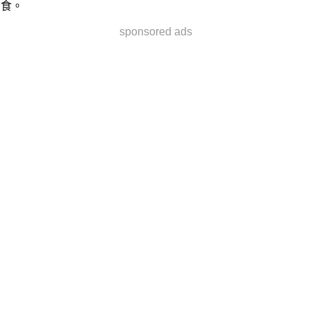
食。
sponsored ads