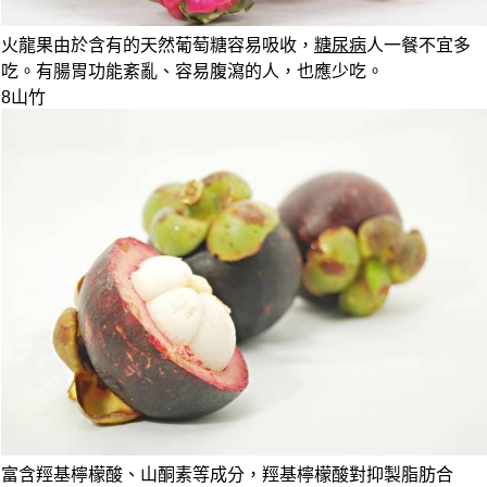
火龍果由於含有的天然葡萄糖容易吸收，
糖尿病
人一餐不宜多
吃。
有
腸胃功能紊亂、容易腹瀉的人，也應少吃。
8
山竹
富含羥基檸檬酸、山酮素等成分，羥基檸檬酸對抑製脂肪合