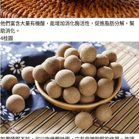
他們富含大量有機酸，能增加消化酶活性，促進脂肪分解，
幫
助消化
。
4
桂圓