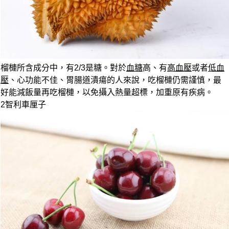
榴槤所含成分中，
有2/3是糖。
對於
血糖
高、有
高血壓
或者
低血
壓
、心功能不佳、胃腸道潰瘍的人來說，吃榴槤仍需謹慎，最
好能減飯量再吃榴槤，以免攝入熱量超標，加重原有疾病。
2
智利車厘子