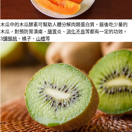
木瓜中的木瓜酵素可幫助人體分解肉類蛋白質，飯後吃少量的
木瓜，對預防胃潰瘍、
腸胃
炎、
消化不良
等都有一定的功效。
3
獼猴桃
、橘子、
山楂
等