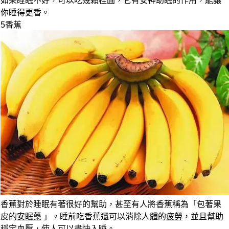
如果睡眠不好，可以吃幾顆桂圓，它有安神助眠的作用，
能讓
你睡得更香。
5
香蕉
香蕉對於睡眠有著很好的幫助，甚至有人將香蕉稱為「包著果
皮的
安眠藥
」。睡前吃香蕉還可以消除人體的
疲勞
，並且幫助
穩定血壓，使人可以盡快入睡。