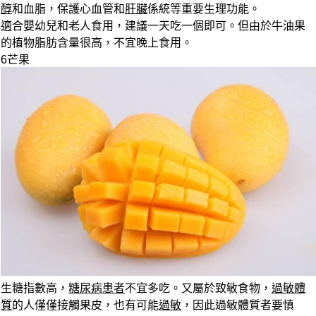
醇
和血脂，保護心血管和
肝臟
係統等重要生理功能。
適合嬰幼兒和老人食用，建議一天吃一個即可。但由於牛油果
的
植物脂肪含量很高
，不宜晚上食用。
6
芒果
生糖指數高，
糖尿病患者
不宜多吃。又屬於致敏食物，
過敏體
質
的人僅僅接觸果皮，也有可能
過敏
，因此
過敏體質者要慎