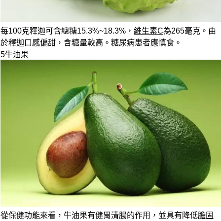
每100克釋迦可含總糖15.3%~18.3%，
維生素C
為265毫克。由
於釋迦口感偏甜，含糖量較高。糖尿病患者應慎食。
5
牛油果
從保健功能來看，牛油果有健胃清腸的作用，並具有降低
膽固