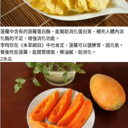
菠蘿中含有的菠蘿蛋白酶，能幫助消化蛋白質，補充人體內消
化酶的不足，增強消化功能。
李時珍在《本草綱目》中也肯定，菠蘿可以健脾胃、固元氣。
餐後吃些菠蘿，
能開胃
順氣，解油膩，助消化。
2
木瓜