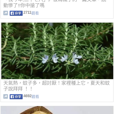
動慘了!!你中搶了嗎
2711
觀看
天氣熱，蚊子多，超討厭！家裡種上它，夏天和蚊
子說拜拜 ！！
4692
觀看