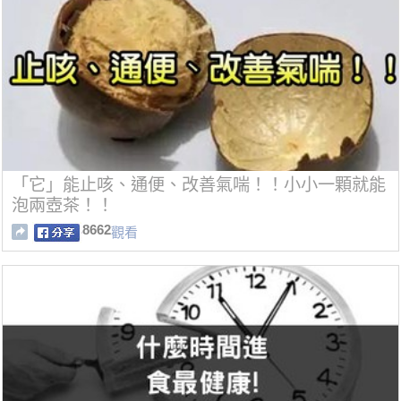
「它」能止咳、通便、改善氣喘！！小小一顆就能
泡兩壺茶！！
8662
觀看