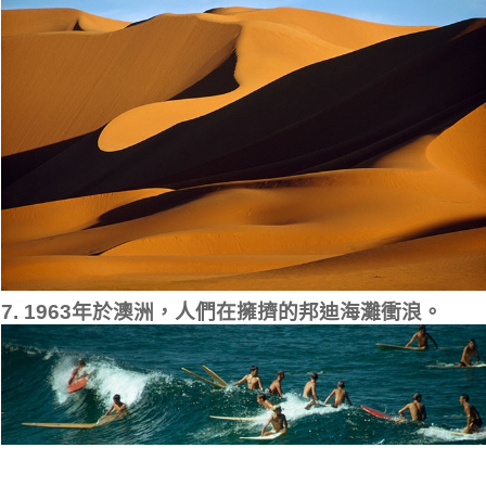
7. 1963年於澳洲，人們在擁擠的邦迪海灘衝浪。