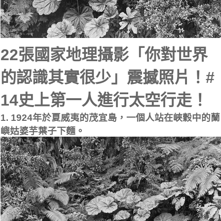
22張國家地理攝影「你對世界
的認識其實很少」震撼照片！#
14史上第一人進行太空行走！
1. 1924年於夏威夷的茂宜島，一個人站在峽穀中的蘭
嶼姑婆芋葉子下麵。