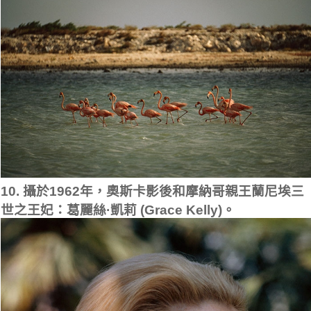
10. 攝於1962年，奧斯卡影後和摩納哥親王蘭尼埃三
世之王妃：葛麗絲·凱莉 (Grace Kelly)。