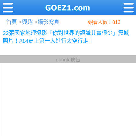
首頁
>
興趣
>
攝影寫真
觀看人數：813
22張國家地理攝影「你對世界的認識其實很少」震撼
照片！#14史上第一人進行太空行走！
google廣告