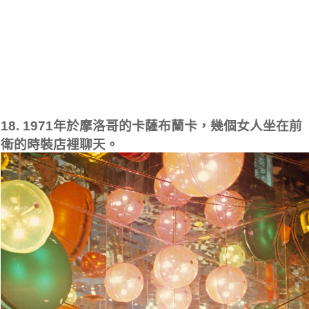
18. 1971年於摩洛哥的卡薩布蘭卡，幾個女人坐在前
衛的時裝店裡聊天。