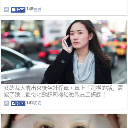
148
觀看
女總裁大廈出來後坐計程車，車上「司機的話」震
撼了她…最後她邀請司機給微軟員工講課！
191
觀看