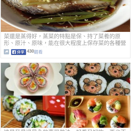
菜還是蒸得好，蒸菜的特點是保、持了菜肴的原
形、原汁、原味，能在很大程度上保存菜的各種營
養素，這六道超簡單的懶人蒸菜做法！
430
觀看