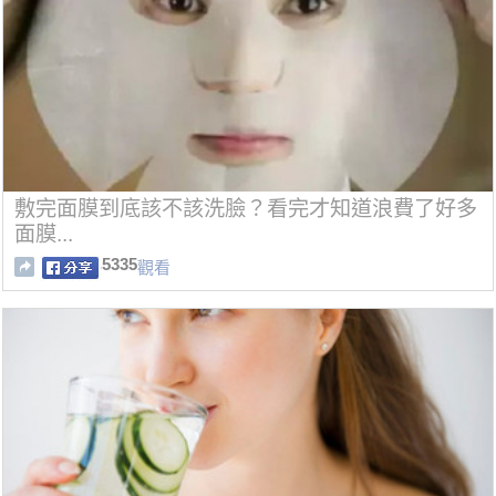
敷完面膜到底該不該洗臉？看完才知道浪費了好多
面膜...
5335
觀看