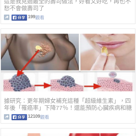
這是我見過最全的壽司做法，好看又好吃，再也不
愁不會做壽司了
199
觀看
據研究：更年期婦女補充這種「超級維生素」，四
年後「罹癌率」下降77％！還能預防心臟疾病和糖
尿病
12109
觀看