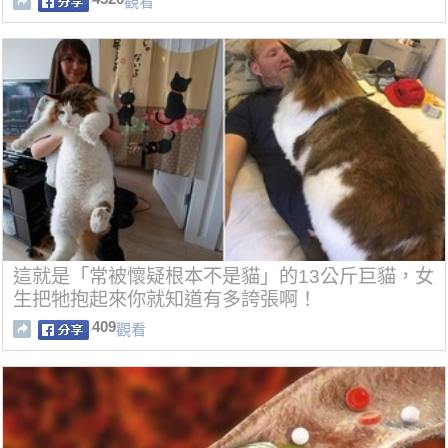
觀看
這就是「常被懷疑根本不是貓」的13公斤巨貓，女
生把牠抱起來你就知道有多誇張啊！
409
觀看