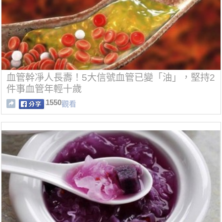
血管幹凈人長壽！5大信號血管已變「油」，堅持2
件事血管年輕十歲
1550
觀看