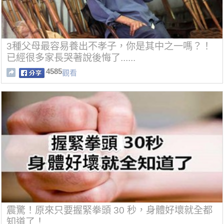
3種父母最容易養出不孝子，你是其中之一嗎？！
已經很多家長哭著說後悔了......
4585
觀看
震驚！原來只要握緊拳頭 30 秒，身體好壞就全都
知道了！