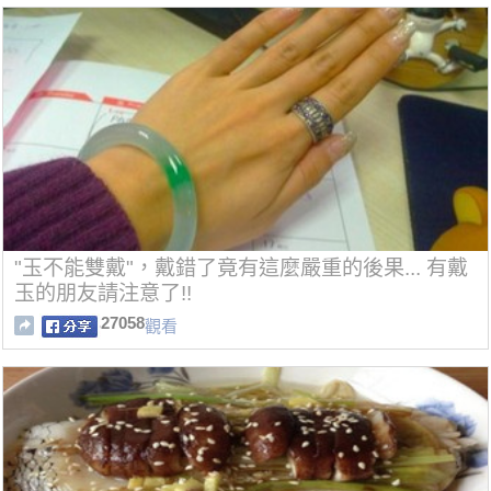
"玉不能雙戴"，戴錯了竟有這麼嚴重的後果... 有戴
玉的朋友請注意了!!
27058
觀看