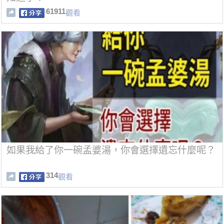
61911
觀看
如果我給了你一碗孟婆湯，你會選擇遺忘什麼呢？
314
觀看