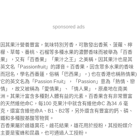
sponsored ads
因其果汁營養豐富，氣味特別芳香，可散發出香蕉、菠蘿、檸
檬、草莓、番桃、石榴等多種水果的濃鬱香味而被舉為「百香
果」，又有「百香果」「果汁之王」之美稱，因其果汁也是其
英文名「Passionfruit」的譯音。百香果，因含眾多水果的香味
而冠名，學名西番蓮，俗稱「巴西果」，) 也在香港也稱熱情果)
它的英文名為「Passion Fruit」，「Passion」意為「熱情、戀
情」，故又被稱為「愛情果」、「情人果」，原產地在南美
洲。其果汁富含多種對人體有益的元素。百香果含有非常豐富
的天然維他命C，每100 克果汁中就含有維他命C 為34 .6 毫
克，還富含維他命A、B1、B2等，另外還含有豐富的鈣、磷、
鐵和多種胺基酸等物質。
百香果屬於雌雄異花，雌花結果，雄花用於授粉，其授粉媒介
主要是蜜蜂和昆蟲，也可通過人工授粉。