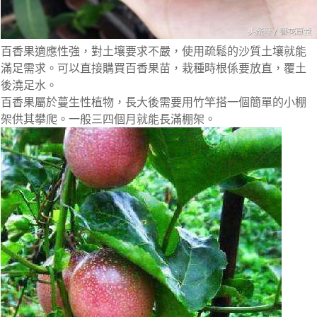
百香果適應性強，對土壤要求不嚴，使用疏鬆的沙質土壤就能
滿足需求。可以直接購買百香果苗，栽種時根係要放直，覆土
後澆足水。
百香果屬於蔓生性植物，長大後需要用竹竿搭一個簡單的小棚
架供其攀爬。一般三四個月就能長滿棚架。