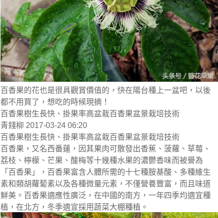
百香果的花也是很具觀賞價值的，快在陽台種上一盆吧，以後
都不用買了，想吃的時候現摘！
百香果樹生長快、掛果率高盆栽百香果盆景栽培技術
青錢柳 2017-03-24 06:20
百香果樹生長快、掛果率高盆栽百香果盆景栽培技術
百香果，又名西番蓮，因其果肉可散發出香蕉、菠蘿、草莓、
荔枝、檸檬、芒果、酸梅等十幾種水果的濃鬱香味而被譽為
「百香果」，百香果富含人體所需的十七種胺基酸、多種維生
素和類胡蘿蔔素以及各種微量元素，不僅營養豐富，而且味道
鮮美。百香果適應性廣泛，在中國的南方，一年四季均適宜種
植，在北方，冬季適宜採用蔬菜大棚種植。