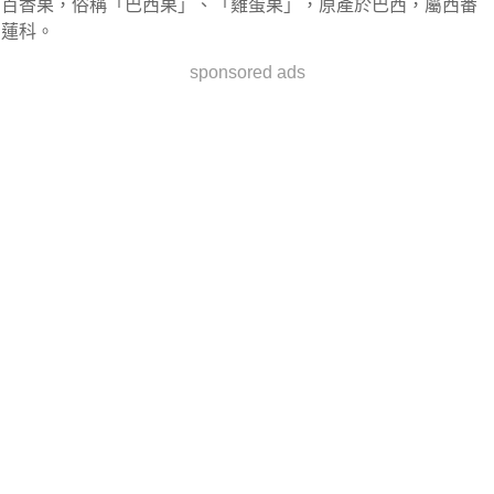
百香果，俗稱「巴西果」、「雞蛋果」，原產於巴西，屬西番
蓮科。
sponsored ads