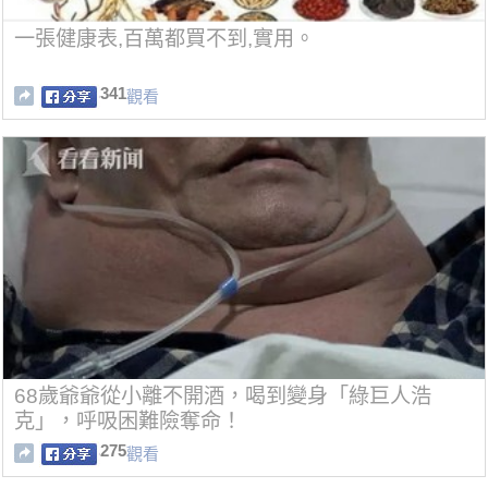
一張健康表,百萬都買不到,實用。
341
觀看
68歲爺爺從小離不開酒，喝到變身「綠巨人浩
克」，呼吸困難險奪命！
275
觀看