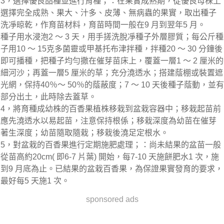
3，選擇優良品種並進行育種；：在果實成熟期，從優良母株上
選擇完全成熟、果大、汁多、皮薄、無病蟲的果實，取出種子
洗凈晾乾，作育苗材料，育苗時間一般在9 月到翌年5 月。
種子用水浸泡2 ～ 3 天，用手搓洗脫凈種子外層膠質；每公斤種
子用10 ～ 15克多菌靈或甲基托布津拌種，拌種20 ～ 30 分鐘後
即可播種，把種子均勻撒在催芽苗床上，覆蓋一層1 ～ 2 厘米的
細河沙；再蓋一層5 厘米的草；充分澆透水；搭建蔭棚或裝置遮
光網，保持40％～ 50％的蔭蔽度；7 ～ 10 天後種子蔭動，並有
部分出土，此時除去蓋草。
4，將育種成幼株的百香果植株移栽到盆栽容器中；移栽起苗前
應先澆透水以易起苗，注意保持根係；移栽深度為幼苗在催芽
著生深度；幼苗隨取隨栽；移栽後澆足定根水。
5，對盆栽的百香果進行定期施肥處理；：尚未結果的盆苗一般
從苗高約20cm( 即6-7 片葉) 開始，每7-10 天施餅肥水1 次，施
到9 月底為止。已結果的盆栽百香果，為保證果實發育的要求，
最好每5 天施1 次。
sponsored ads