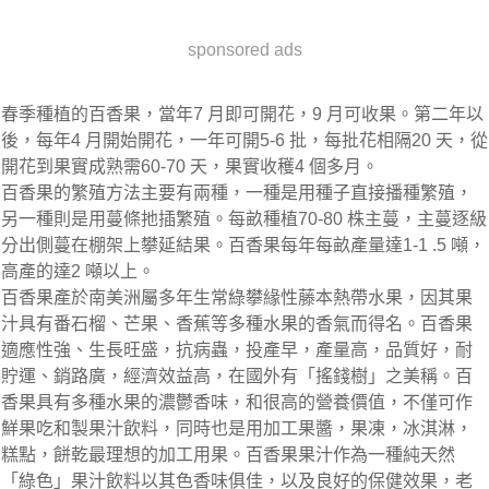
sponsored ads
春季種植的百香果，當年7 月即可開花，9 月可收果。第二年以
後，每年4 月開始開花，一年可開5-6 批，每批花相隔20 天，從
開花到果實成熟需60-70 天，果實收穫4 個多月。
百香果的繁殖方法主要有兩種，一種是用種子直接播種繁殖，
另一種則是用蔓條扡插繁殖。每畝種植70-80 株主蔓，主蔓逐級
分出側蔓在棚架上攀延結果。百香果每年每畝產量達1-1 .5 噸，
高產的達2 噸以上。
百香果產於南美洲屬多年生常綠攀緣性藤本熱帶水果，因其果
汁具有番石榴、芒果、香蕉等多種水果的香氣而得名。百香果
適應性強、生長旺盛，抗病蟲，投產早，產量高，品質好，耐
貯運、銷路廣，經濟效益高，在國外有「搖錢樹」之美稱。百
香果具有多種水果的濃鬱香味，和很高的營養價值，不僅可作
鮮果吃和製果汁飲料，同時也是用加工果醬，果凍，冰淇淋，
糕點，餅乾最理想的加工用果。百香果果汁作為一種純天然
「綠色」果汁飲料以其色香味俱佳，以及良好的保健效果，老