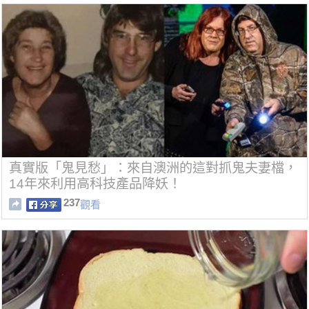
真實版「鬼見愁」：來自澳洲的這對抓鬼夫妻檔，
14年來利用高科技產品降妖！
237
觀看