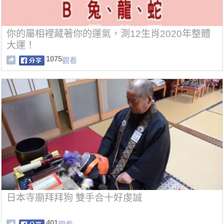
你的屬相裡藏著你的運氣，測12生肖2020年整體
大運！
1075
觀看
日本寺廟拜拜狗 雙手合十好虔誠
401