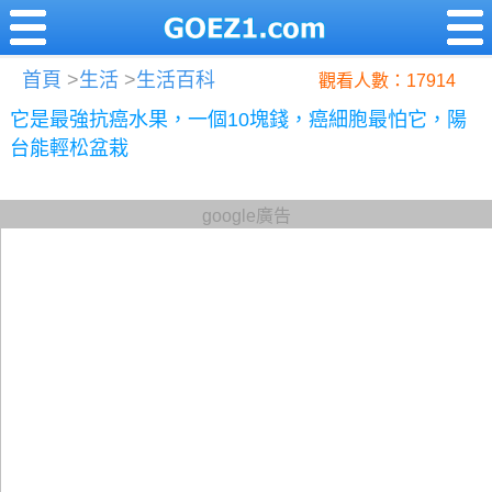
首頁
>
生活
>
生活百科
觀看人數：17914
它是最強抗癌水果，一個10塊錢，癌細胞最怕它，陽
台能輕松盆栽
google廣告