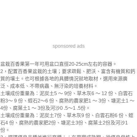
sponsored ads
盆栽百香果第一年可用盆口直徑20-25cm左右的容器。
2，配置百香果盆栽的土壤；要求疏鬆、肥沃、富含有機質和鈣
質的壤土。也可根據各地的具體情況就地取材，選用來源廣
泛、成本低、不帶病蟲、無汙染的培養材料。
土壤成份重量為：泥炭土5 ～ 9份、草木灰6 ～ 12 份、白雲石
粉3～ 9 份、蛭石2～6 份、腐熟的農家肥1 ～ 3份、塘泥土1 ～
4份、腐葉土1 ～ 3份及河沙0 .5～1 .5份。
土壤成份重量為：泥炭土7份、草木灰9 份、白雲石粉6 份、蛭
石4 份、腐熟的農家肥2份、塘泥土3份、腐葉土2份及河沙1
份。