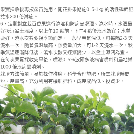
果實採收後再按盆苗施用。開花掛果期施0 .5-1kg 的活性磷鉀肥
兌水200 倍淋施。
6，定期對盆栽百香果進行澆灌和防病害處理。澆水時，水溫最
好接近盆土溫度，以上午10 點前、下午4 點後澆水為宜；水質
要好，澆水次數要視季節而定，一般早春氣溫低，可每隔2-3 天
澆水一次，隨著氣溫增高，蒸發量加大，可1-2 天澆水一次，秋
季氣溫逐漸降低後，澆水次數又逐漸變少，以盆土濕潤為宜。
在每次果實採收完畢後，噴灑0 .5％波爾多液病害噴劑和農地樂
1000 倍液病蟲噴劑。
栽培方法簡單、易於操作推廣，科學合理施肥，所需栽培時間
短、產量高，充分利用有機肥肥料，成產成品低、投資少。