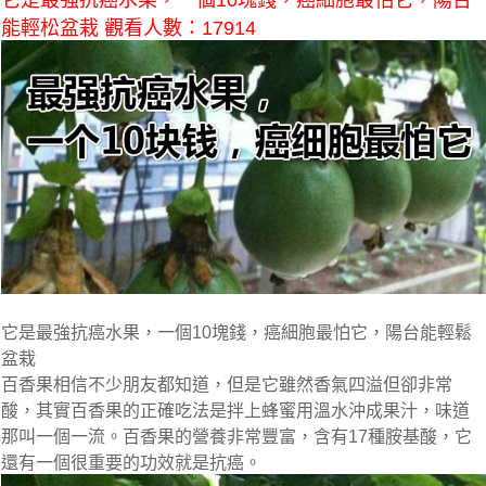
它是最強抗癌水果，一個10塊錢，癌細胞最怕它，陽台
能輕松盆栽 觀看人數：17914
它是最強抗癌水果，一個10塊錢，癌細胞最怕它，陽台能輕鬆
盆栽
百香果相信不少朋友都知道，但是它雖然香氣四溢但卻非常
酸，其實百香果的正確吃法是拌上蜂蜜用溫水沖成果汁，味道
那叫一個一流。百香果的營養非常豐富，含有17種胺基酸，它
還有一個很重要的功效就是抗癌。