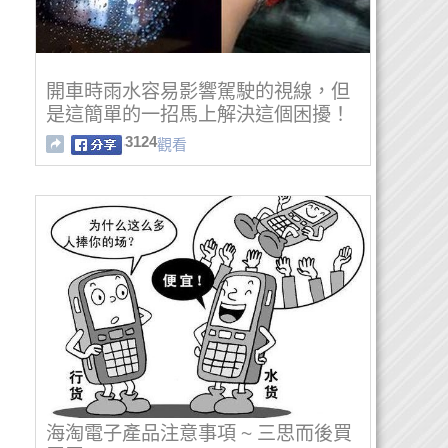
開車時雨水容易影響駕駛的視線，但
是這簡單的一招馬上解決這個困擾！
3124
觀看
海淘電子產品注意事項 ~ 三思而後買