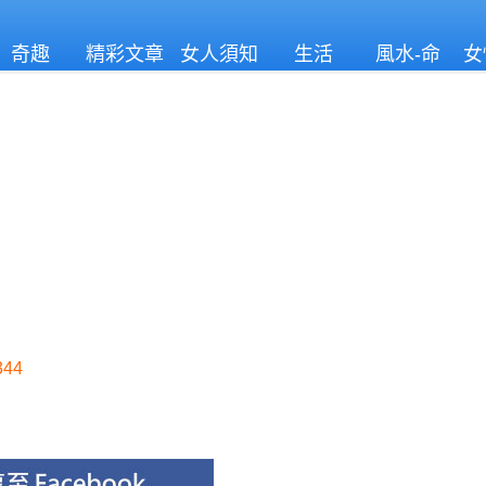
奇趣
精彩文章
女人須知
生活
風水-命
女
理
44
！