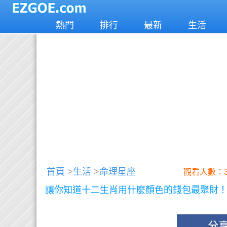
熱門
排行
最新
生活
首頁
>
生活
>
命理星座
觀看人數：3
讓你知道十二生肖用什麼顏色的錢包最聚財