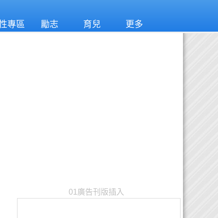
性專區
勵志
育兒
更多
01廣告刊版插入