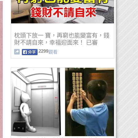
枕頭下放一 寶，再窮也能變富有，錢
財不請自來，幸福迎面來！ 已審
2299
觀看