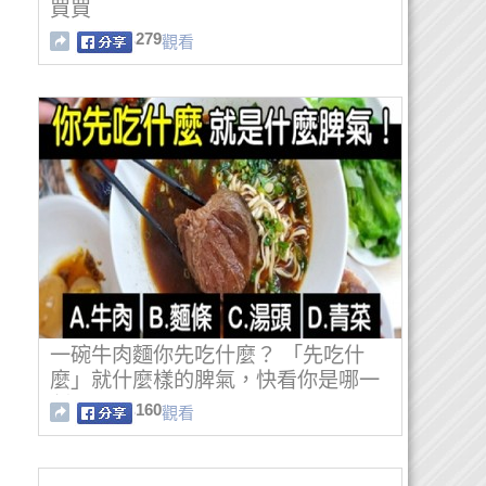
買買
279
觀看
一碗牛肉麵你先吃什麼？ 「先吃什
麼」就什麼樣的脾氣，快看你是哪一
種！
160
觀看