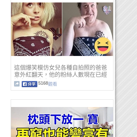
這個爆笑模仿女兒各種自拍照的爸爸
意外紅翻天，他的粉絲人數現在已經
比女兒的多出兩倍！
5168
觀看