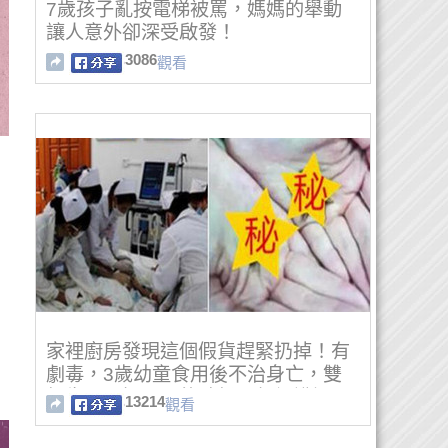
7歲孩子亂按電梯被罵，媽媽的舉動
讓人意外卻深受啟發！
3086
觀看
家裡廚房發現這個假貨趕緊扔掉！有
劇毒，3歲幼童食用後不治身亡，雙
親生死不知！買的時候要仔細辨認
13214
觀看
啦......