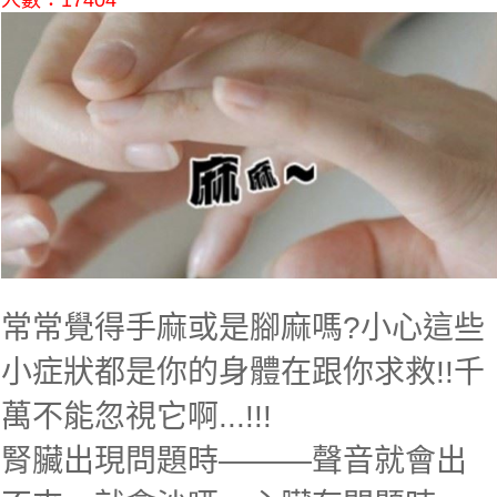
人數：17404
常常覺得手麻或是腳麻嗎?小心這些
小症狀都是你的身體在跟你求救!!千
萬不能忽視它啊...!!!
腎臟出現問題時———聲音就會出