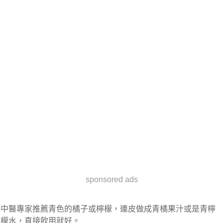
sponsored ads
中醫專家推薦青色的橘子或檸檬，連皮做成青橘果汁或是青檸
檬水，直接飲用就好。