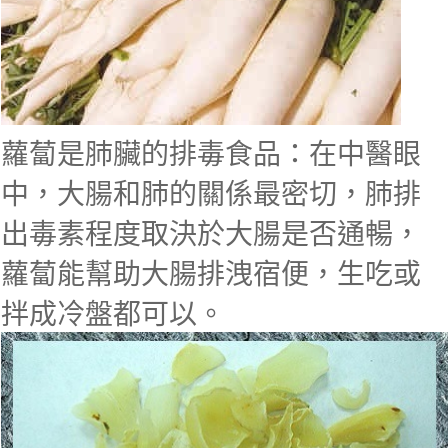
蘿蔔是肺臟的排毒食品：在中醫眼
中，大腸和肺的關係最密切，肺排
出毒素程度取決於大腸是否通暢，
蘿蔔能幫助大腸排洩宿便，生吃或
拌成冷盤都可以。