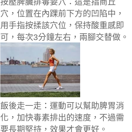
按壓脾臟排毒要穴：這是指商丘
穴，位置在內踝前下方的凹陷中，
用手指按揉該穴位，保持酸重感即
可，每次3分鐘左右，兩腳交替做。
飯後走一走：運動可以幫助脾胃消
化，加快毒素排出的速度，不過需
要長期堅持，效果才會更好。