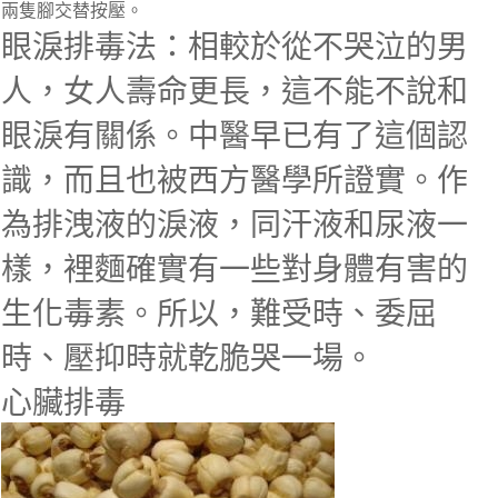
兩隻腳交替按壓。
眼淚排毒法：相較於從不哭泣的男
人，女人壽命更長，這不能不說和
眼淚有關係。中醫早已有了這個認
識，而且也被西方醫學所證實。作
為排洩液的淚液，同汗液和尿液一
樣，裡麵確實有一些對身體有害的
生化毒素。所以，難受時、委屈
時、壓抑時就乾脆哭一場。
心臟排毒