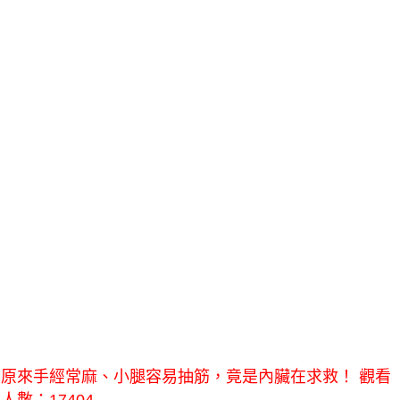
原來手經常麻、小腿容易抽筋，竟是內臟在求救！ 觀看