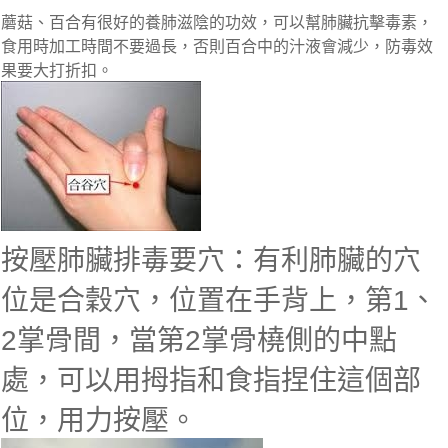
蘑菇、百合有很好的養肺滋陰的功效，可以幫肺臟抗擊毒素，
食用時加工時間不要過長，否則百合中的汁液會減少，防毒效
果要大打折扣。
按壓肺臟排毒要穴：有利肺臟的穴
位是合穀穴，位置在手背上，第1、
2掌骨間，當第2掌骨橈側的中點
處，可以用拇指和食指捏住這個部
位，用力按壓。