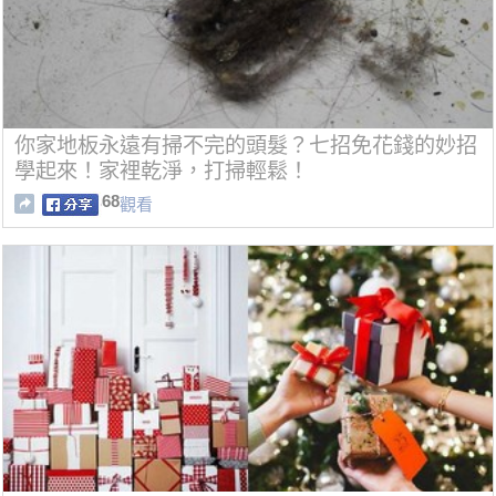
你家地板永遠有掃不完的頭髮？七招免花錢的妙招
學起來！家裡乾淨，打掃輕鬆！
68
觀看