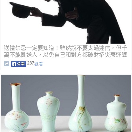
送禮禁忌一定要知道！雖然說不要太過迷信，但千
萬不能亂送人，以免自己和對方都破財招災衰運纏
身！
237
觀看