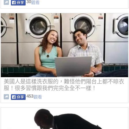
通話」形影不離
30
觀看
美國人是這樣洗衣服的，難怪他們陽台上都不晾衣
服！很多習慣跟我們完完全全不一樣！
453
觀看