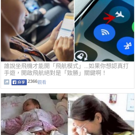
誰說坐飛機才能開「飛航模式」...如果你想認真打
手遊，開啟飛航絕對是「致勝」關鍵啊！
2366
觀看