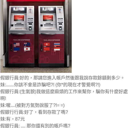
假銀行員:好的，那請您進入帳戶然後跟我說存款餘額剩多少。
妹:.......你該不會是詐騙吧?! (你*的現在才警覺啊?!)
假銀行員:(生氣貌)我做這麼麻煩的工作來幫你，騙你有什麼好處
啊!
妹:喔....(被對方氣勢說服了?!= =)
假銀行行員:好了，看到存款了嗎?
妹:有，87元
假銀行員: .... 那你還有別的帳戶嗎?