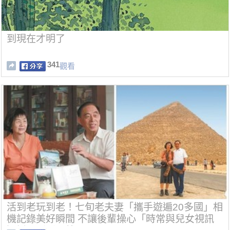
到現在才明了
341
觀看
活到老玩到老！七旬老夫妻「攜手遊遍20多國」相
機記錄美好瞬間 不讓後輩操心「時常與兒女視訊