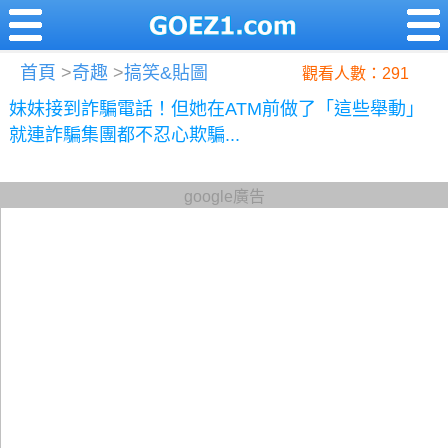
首頁
>
奇趣
>
搞笑&貼圖
觀看人數：291
妹妹接到詐騙電話！但她在ATM前做了「這些舉動」
就連詐騙集團都不忍心欺騙...
google廣告