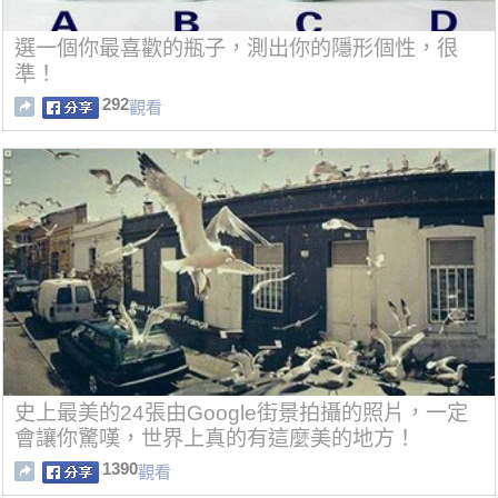
選一個你最喜歡的瓶子，測出你的隱形個性，很
準！
292
觀看
史上最美的24張由Google街景拍攝的照片，一定
會讓你驚嘆，世界上真的有這麼美的地方！
1390
觀看