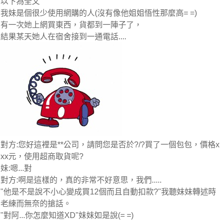
以下為全文
我妹是個很少使用網購的人(沒有像他姐姐悟性那麼高= =)
有一次她上網買東西，貨都到一陣子了，
結果某天她人在宿舍接到一通電話....
對方:您好這裡是**公司，請問您是否於?/?買了一個包包，價格x
xx元，使用超商取貨呢?
妹:嗯...對
對方:啊是這樣的，真的非常不好意思，我們.....
"他是不是說不小心變成買12個而且自動扣款?"我聽妹妹轉述時
老練而無奈的搶話。
"對阿...你怎麼知道XD"妹妹如是說(= =)