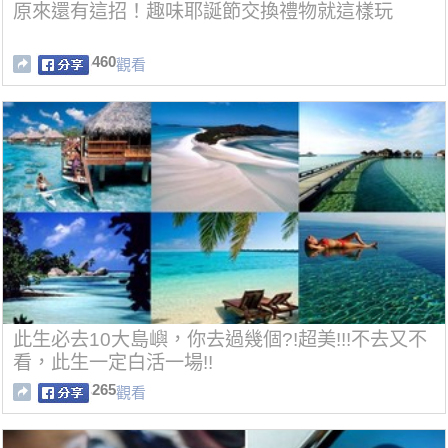
原來還有這招！趣味耶誕節交換禮物就這樣玩
460
觀看
此生必去10大島嶼，你去過幾個?!超美!!!不去又不
看，此生一定白活一場!!
265
觀看