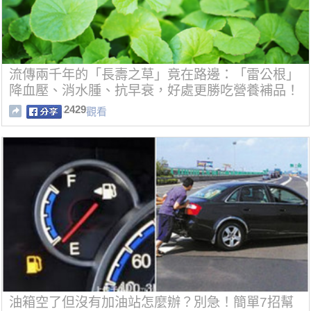
流傳兩千年的「長壽之草」竟在路邊：「雷公根」
降血壓、消水腫、抗早衰，好處更勝吃營養補品！
2429
觀看
油箱空了但沒有加油站怎麼辦？別急！簡單7招幫