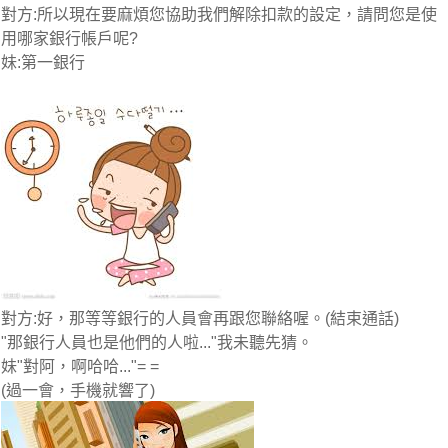
對方:所以現在要麻煩您協助我們解除扣款的設定，請問您是使
用哪家銀行帳戶呢?
妹:第一銀行
對方:好，那等等銀行的人員會再跟您聯絡喔。(結束通話)
"那銀行人員也是他們的人啦..."我未聽先猜。
妹"對阿，啊哈哈..."= =
(過一會，手機就響了)