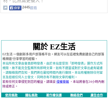
材，比燕窩更養人！
2445
觀看
關於 EZ生活
EZ生活 一個創新多用戶部落格平台。網友可以在這裡免費創建自己的部落
格頻道!分享學習的經驗。
本站所有文章由會員即時發表，由於本站是受到「即時發表」運作方式所
規限，故不能完全監察所有即時文章，如有不適當或對於文章出處有疑慮
，請聯絡我們告知，我們將在最短時間內進行撤除。本站有權刪除任何留
言及拒絕任何人士發文，同時亦有不刪除文章的權利。
若有任何文章侵犯到您的權益，請瑱妥
侵權舉報
，本站將會在24小時內刪
除或修正。
使用條款
隱私條款
著作權保護
聯絡我們
廣告合作