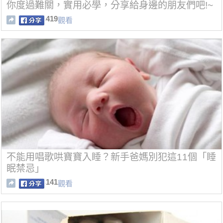
你度過難關，實用必學，分享給身邊的朋友們吧!~
419
觀看
不能用唱歌哄寶寶入睡？新手爸媽別犯這11個「睡
眠禁忌」
141
觀看