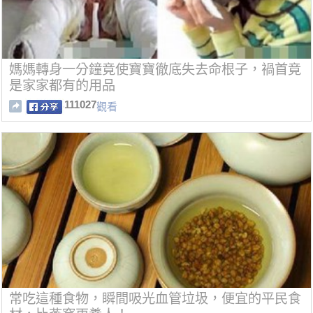
媽媽轉身一分鐘竟使寶寶徹底失去命根子，禍首竟
是家家都有的用品
111027
觀看
常吃這種食物，瞬間吸光血管垃圾，便宜的平民食