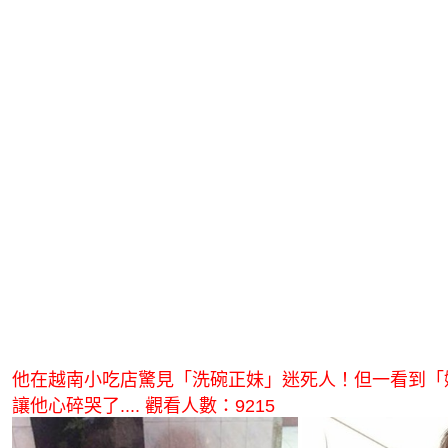
他在越南小吃店驚見「洗碗正妹」迷死人！但一看到「
讓他心碎哭了.... 觀看人數：9215