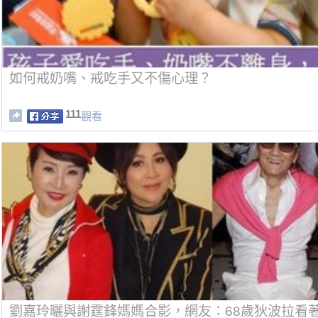
如何戒奶嘴、戒吃手又不傷心理？
111
觀看
劉嘉玲曬與謝霆鋒媽媽合影，網友：68歲狄波拉看著