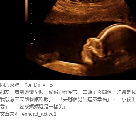
圖片來源：Yon Dolly FB
網友一看到她懷孕照，紛紛心碎留言「當媽了沒關係，妳還是我
我願意天天到餐館吃飯」、「是哪個男生這麼幸福」、「小孩生
愛」、「變成媽媽還是一樣美」。
文章來源: #onead_active1