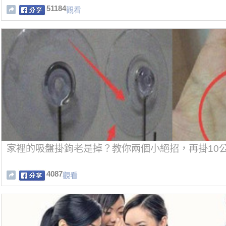
51184
觀看
家裡的吸盤掛鉤老是掉？教你兩個小絕招，再掛10
4087
觀看