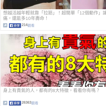
想越活越年輕就靠「拉筋」！超簡單「12個動作」
痛，還能多10年壽命！
214
觀看
身上有貴氣的人，都有的8大特徵，看看你有嗎？
26363
觀看