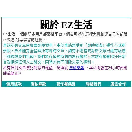
關於 EZ生活
EZ生活 一個創新多用戶部落格平台。網友可以在這裡免費創建自己的部落
格頻道!分享學習的經驗。
本站所有文章由會員即時發表，由於本站是受到「即時發表」運作方式所
規限，故不能完全監察所有即時文章，如有不適當或對於文章出處有疑慮
，請聯絡我們告知，我們將在最短時間內進行撤除。本站有權刪除任何留
言及拒絕任何人士發文，同時亦有不刪除文章的權利。
若有任何文章侵犯到您的權益，請瑱妥
侵權舉報
，本站將會在24小時內刪
除或修正。
使用條款
隱私條款
著作權保護
聯絡我們
廣告合作