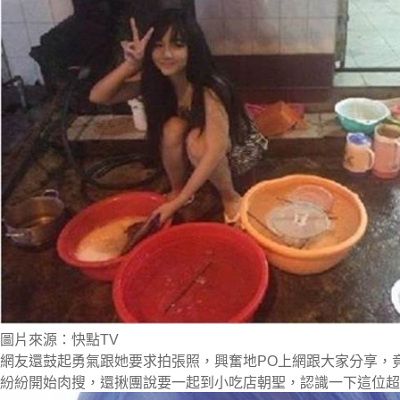
圖片來源：快點TV
網友還鼓起勇氣跟她要求拍張照，興奮地PO上網跟大家分享，
紛紛開始肉搜，還揪團說要一起到小吃店朝聖，認識一下這位超