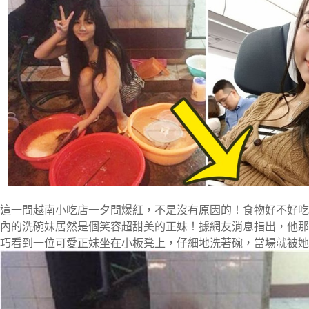
這一間越南小吃店一夕間爆紅，不是沒有原因的！食物好不好吃
內的洗碗妹居然是個笑容超甜美的正妹！據網友消息指出，他那
巧看到一位可愛正妹坐在小板凳上，仔細地洗著碗，當場就被她