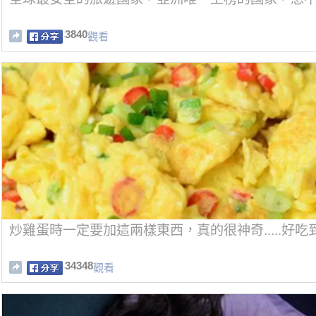
3840
觀看
炒雞蛋時一定要加這兩樣東西，真的很神奇.....好吃
34348
觀看