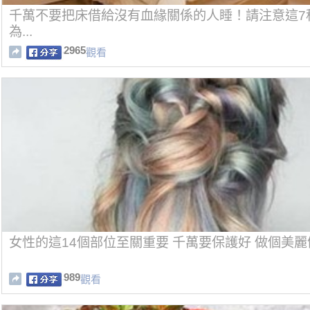
千萬不要把床借給沒有血緣關係的人睡！請注意這7
為...
2965
觀看
女性的這14個部位至關重要 千萬要保護好 做個美麗
989
觀看