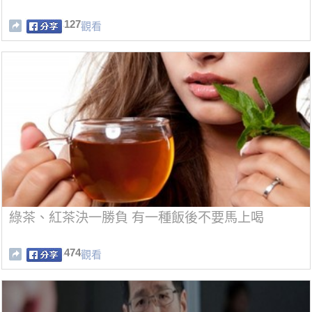
127
觀看
綠茶、紅茶決一勝負 有一種飯後不要馬上喝
474
觀看