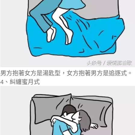
男方抱著女方是湯匙型，女方抱著男方是追逐式。
4、糾纏蜜月式