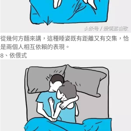
從幾何方麵來講，這種睡姿既有距離又有交集，恰
是兩個人相互依賴的表現。
8、依偎式