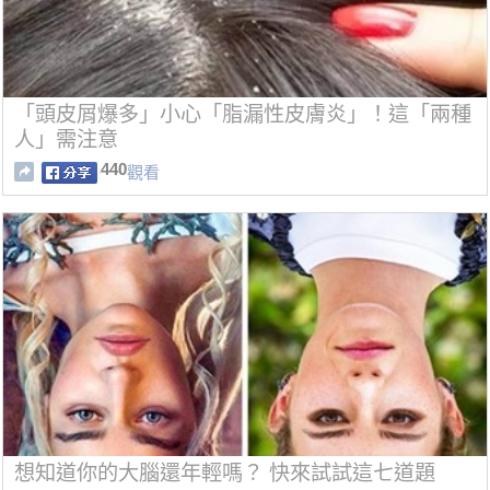
「頭皮屑爆多」小心「脂漏性皮膚炎」！這「兩種
人」需注意
440
觀看
想知道你的大腦還年輕嗎？ 快來試試這七道題