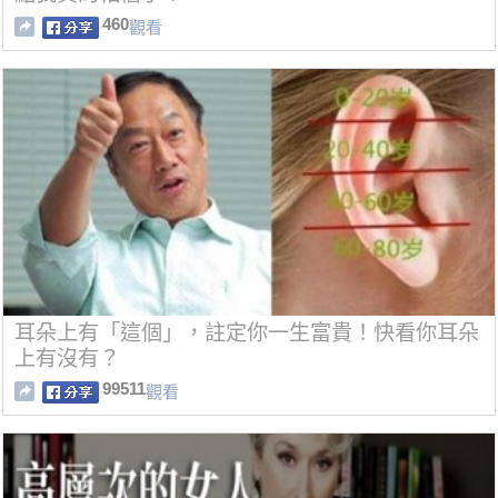
460
觀看
耳朵上有「這個」，註定你一生富貴！快看你耳朵
上有沒有？
99511
觀看