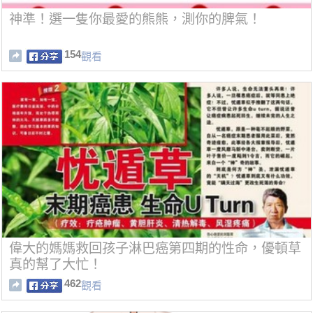
神準！選一隻你最愛的熊熊，測你的脾氣！
154
觀看
偉大的媽媽救回孩子淋巴癌第四期的性命，優頓草
真的幫了大忙！
462
觀看