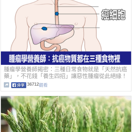
腫瘤學營養師揭密：三種日常食物就是「天然抗癌
藥」，不花錢「養生四招」讓惡性腫瘤從此絕緣！
36712
觀看