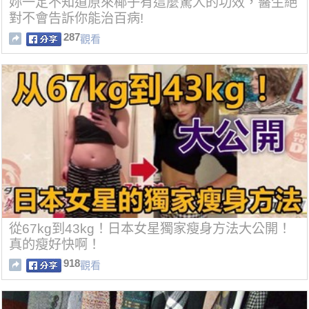
妳一定不知道原來椰子有這麼驚人的功效，醫生絕
對不會告訴你能治百病!
287
觀看
從67kg到43kg！日本女星獨家瘦身方法大公開！
真的瘦好快啊！
918
觀看