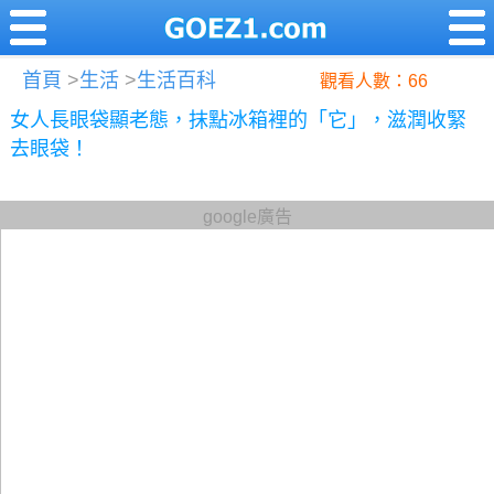
首頁
>
生活
>
生活百科
觀看人數：66
女人長眼袋顯老態，抹點冰箱裡的「它」，滋潤收緊
去眼袋！
google廣告