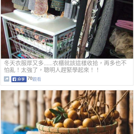
冬天衣服厚又多......衣櫃就該這樣收拾，再多也不
怕亂！太強了，聰明人趕緊學起來！！
70
觀看