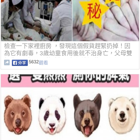
檢查一下家裡廚房 ，發現這個假貨趕緊扔掉！因
為它有劇毒，3歲幼童食用後就不治身亡，父母雙
親生死不知！買的時候要仔細辨認啦....
5632
觀看