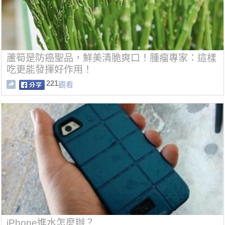
蘆筍是防癌聖品，鮮美清脆爽口！腫瘤專家：這樣
吃更能發揮好作用！
221
觀看
iPhone進水怎麼辦？