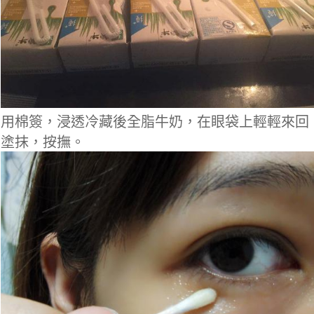
用棉簽，浸透冷藏後全脂牛奶，在眼袋上輕輕來回
塗抹，按撫。