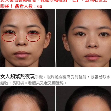
女人長眼袋顯老態，抹點冰箱裡的「它」，滋潤收緊去
眼袋！ 觀看人數：66
女人頻繁熬夜玩
手機
，眼周脆弱皮膚受到輻射，很容易缺水
鬆弛，長
眼袋
。看起來又老又顯醜態。