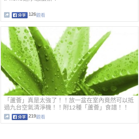
126
觀看
「蘆薈」真是太強了！！放一盆在室內竟然可以抵
過九台空氣清淨機！！附12種「蘆薈」食譜！！
219
觀看