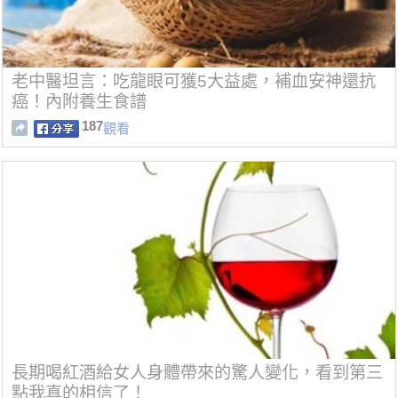
老中醫坦言：吃龍眼可獲5大益處，補血安神還抗
癌！內附養生食譜
187
觀看
長期喝紅酒給女人身體帶來的驚人變化，看到第三
點我真的相信了！