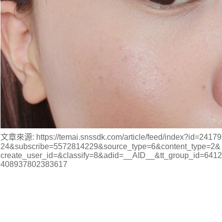
文章來源: https://temai.snssdk.com/article/feed/index?id=24179
24&subscribe=5572814229&source_type=6&content_type=2&
create_user_id=&classify=8&adid=__AID__&tt_group_id=6412
408937802383617