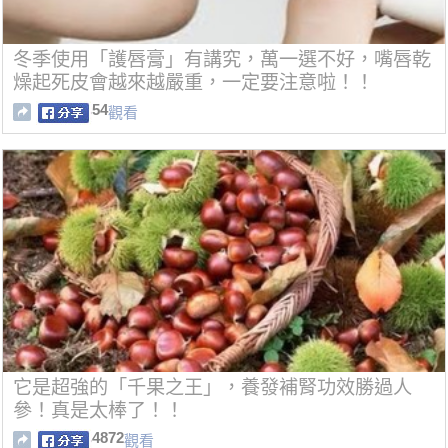
冬季使用「護唇膏」有講究，萬一選不好，嘴唇乾
燥起死皮會越來越嚴重，一定要注意啦！！
54
觀看
它是超強的「千果之王」，養發補腎功效勝過人
參！真是太棒了！！
4872
觀看