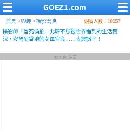
首頁
>
興趣
>
攝影寫真
觀看人數：18657
攝影師「冒死偷拍」北韓不想被世界看到的生活實
況，沒想到當地的女軍官竟……太震撼了！
google廣告