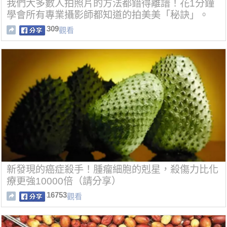
我們大多數人拍照片的方法都錯得離譜！花1分鐘
學會所有專業攝影師都知道的拍美美「秘訣」。
309
觀看
新發現的癌症殺手！腫瘤細胞的剋星，殺傷力比化
療更強10000倍（請分享）
16753
觀看