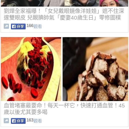
劉燁全家福曝！「女兒戴眼鏡像洋娃娃」遮不住深
邃雙眼皮 兒靦腆帥氣「慶妻40歲生日」零修圖樸
實
166
觀看
血管堵塞最要命！每天一杯它，快速打通血管！45
歲以後尤其要多喝
163
觀看