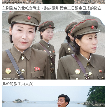
全副武裝的北韓女戰士，胸前還別著金正日跟金日成的徽章
北韓的救生員大叔