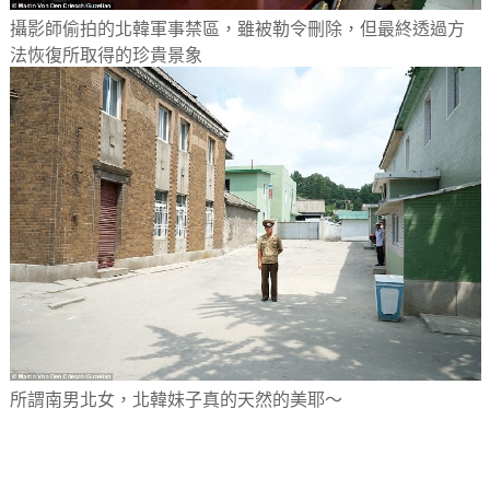
攝影師偷拍的北韓軍事禁區，雖被勒令刪除，但最終透過方
法恢復所取得的珍貴景象
所謂南男北女，北韓妹子真的天然的美耶～