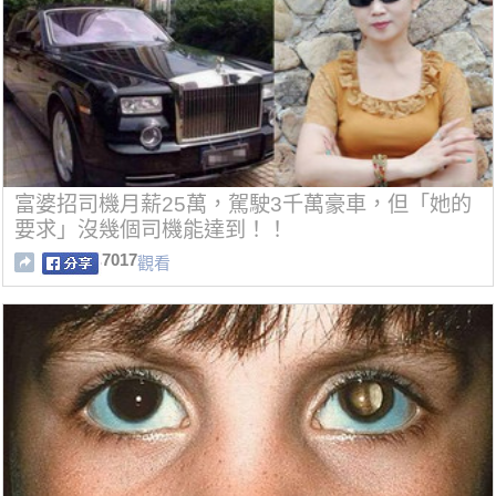
富婆招司機月薪25萬，駕駛3千萬豪車，但「她的
要求」沒幾個司機能達到！！
7017
觀看