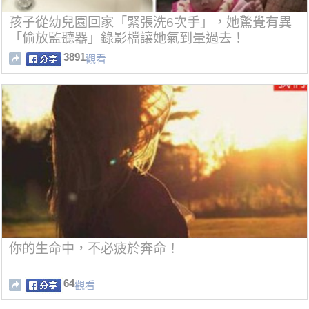
孩子從幼兒園回家「緊張洗6次手」，她驚覺有異
「偷放監聽器」錄影檔讓她氣到暈過去！
3891
觀看
你的生命中，不必疲於奔命！
64
觀看