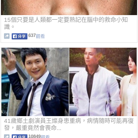
15個只要是人類都一定要熟記在腦中的救命小知
識。
637
觀看
41歲鄉土劇演員王燦身患重病，病情隨時可能再復
發，嚴重竟然會喪命...
10849
觀看