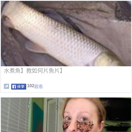
水煮魚】教如何片魚片】
102
觀看