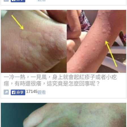
一冷一熱，一見風，身上就會起紅疹子或者小疙
瘩，有時還很癢，這究竟是怎麼回事呢？
17145
觀看