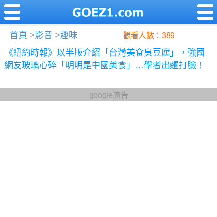
首頁
>
影音
>
趣味
觀看人數：389
《紐約時報》以半版介紹「台灣美食臭豆腐」，強國
網友玻璃心碎「明明是中國美食」…學者出麵打臉！
google廣告