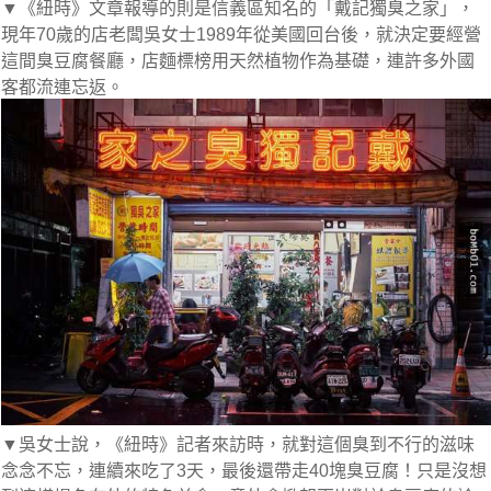
▼《紐時》文章報導的則是信義區知名的「戴記獨臭之家」，
現年70歲的店老闆吳女士1989年從美國回台後，就決定要經營
這間臭豆腐餐廳，店麵標榜用天然植物作為基礎，連許多外國
客都流連忘返。
▼吳女士說，《紐時》記者來訪時，就對這個臭到不行的滋味
念念不忘，連續來吃了3天，最後還帶走40塊臭豆腐！只是沒想