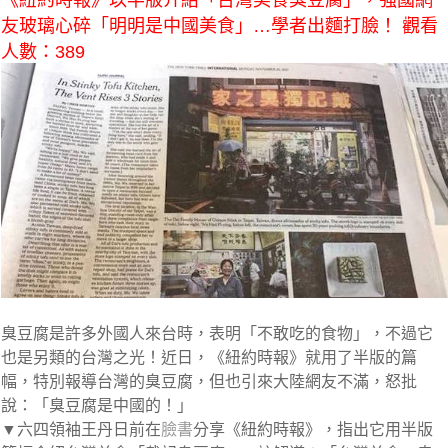
《紐約時報》以半版介紹「台灣美食臭豆腐」，強國網
友玻璃心碎「明明是中國美食」…學者出麵打臉！ 觀看
人數：389
臭豆腐是許多外國人來台時，表明「不敢吃的食物」，不過它
也是另類的台灣之光！近日，《紐約時報》就用了半版的篇
幅，特別報導台灣的臭豆腐，但也引來大陸網友不滿，怒批
說：「臭豆腐是中國的！」
▼六四領袖王丹日前在
臉書
分享《紐約時報》，指出它用半版