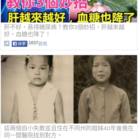
肝不好，易得糖尿病？教你3個妙招，肝越來越
好，血糖也降了！
1837
觀看
這兩個自小失散並且住在不同州的姐妹40年後竟在
同一間醫院找到對方。