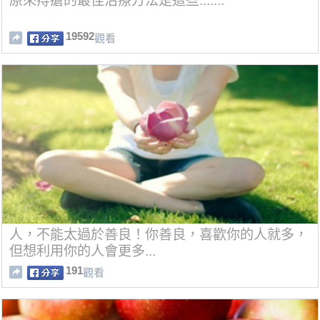
原來痔瘡的最佳治療方法是這些.......
19592
觀看
人，不能太過於善良！你善良，喜歡你的人就多，
但想利用你的人會更多...
191
觀看