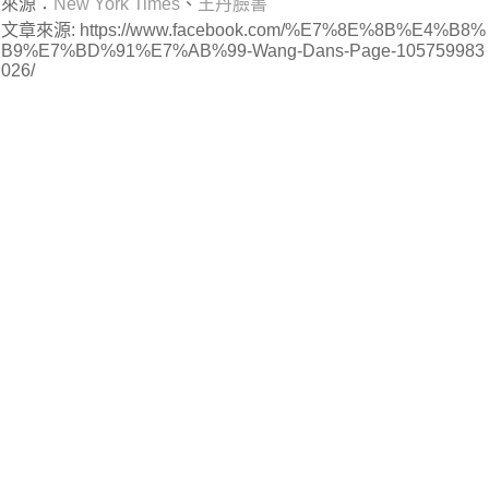
來源：
New York Times
、
王丹臉書
文章來源: https://www.facebook.com/%E7%8E%8B%E4%B8%
B9%E7%BD%91%E7%AB%99-Wang-Dans-Page-105759983
026/