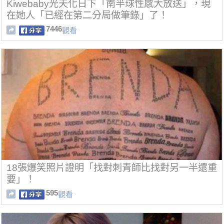
Kiwebaby光天化日下「南半球性感大放送」，現
在她人「已經在第二分局做筆錄」了！
7446
觀看
18張爆笑照片證明「找對刺青師比找對另一半還重
要」！
595
觀看