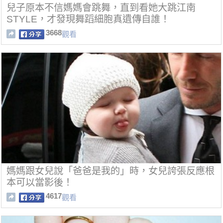
兒子原本不信媽媽會跳舞，直到看她大跳江南
STYLE，才發現舞蹈細胞真遺傳自誰！
3668
觀看
媽媽跟女兒說「爸爸是我的」時，女兒誇張反應根
本可以當影後！
4617
觀看