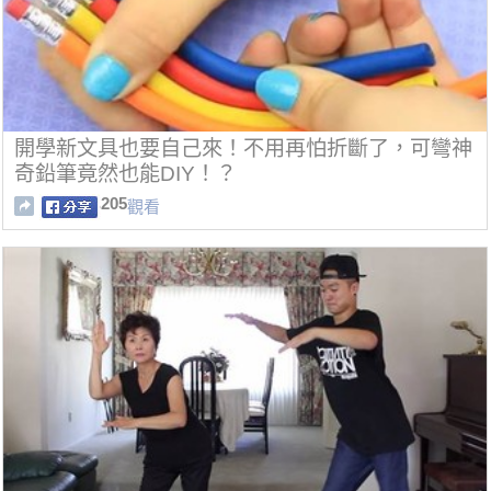
開學新文具也要自己來！不用再怕折斷了，可彎神
奇鉛筆竟然也能DIY！？
205
觀看