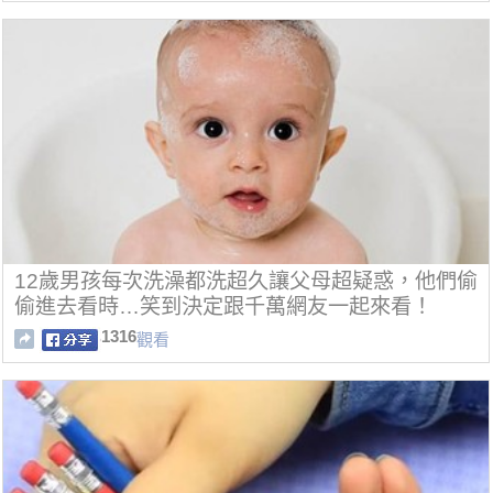
12歲男孩每次洗澡都洗超久讓父母超疑惑，他們偷
偷進去看時…笑到決定跟千萬網友一起來看！
1316
觀看