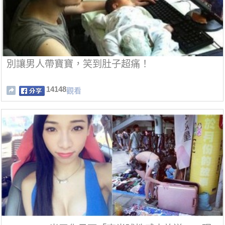
別讓男人帶寶寶，笑到肚子超痛！
14148
觀看