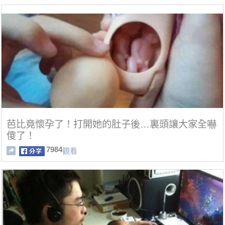
芭比竟懷孕了！打開她的肚子後…裏頭讓大家全嚇
傻了！
7984
觀看