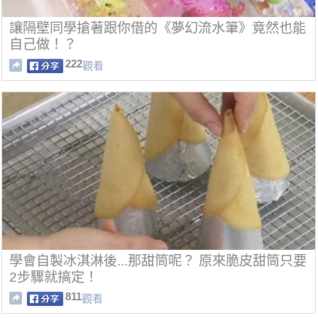
讓隔壁同學搶著跟你借的《夢幻流水筆》竟然也能
自己做！？
222
觀看
學會自製冰淇淋後...那甜筒呢？ 原來脆皮甜筒只要
2步驟就搞定！
811
觀看