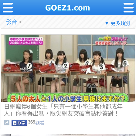
影音
>
▼ 更多類別
日網瘋傳6個女生「只有一個小學生其他都成年
人」你看得出嗎，眼尖網友突破盲點秒答對！
369
觀看