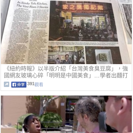
《紐約時報》以半版介紹「台灣美食臭豆腐」，強
國網友玻璃心碎「明明是中國美食」…學者出麵打
臉！
391
觀看