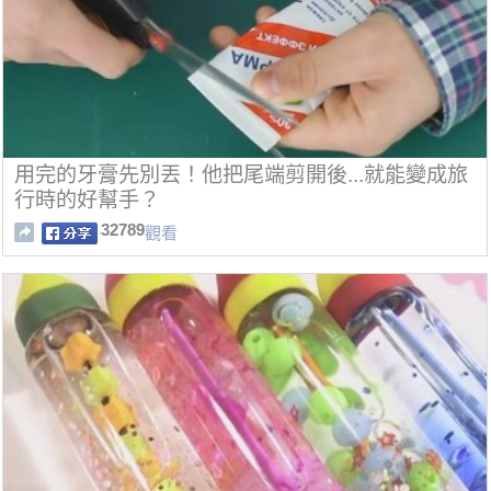
用完的牙膏先別丟！他把尾端剪開後...就能變成旅
行時的好幫手？
32789
觀看