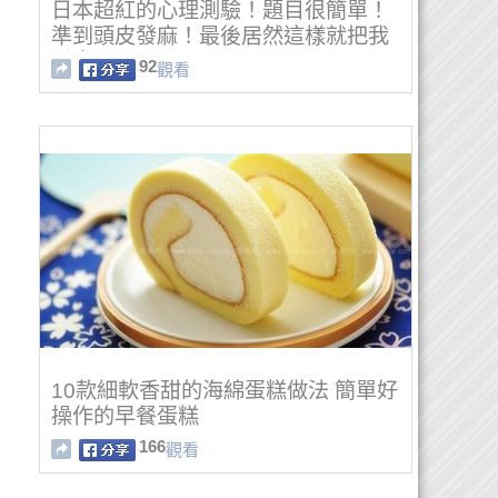
日本超紅的心理測驗！題目很簡單！
準到頭皮發麻！最後居然這樣就把我
看穿了...
92
觀看
10款細軟香甜的海綿蛋糕做法 簡單好
操作的早餐蛋糕
166
觀看