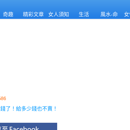
奇趣
精彩文章
女人須知
生活
風水-命
女
理
86
值錢了！給多少錢也不賣！