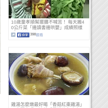
10歲童孝順幫擺攤不喊苦！ 每天搬4
0公斤菜「邊讀書邊哄嬰」成績照樣
「全班第一名」！
398
觀看
雞湯怎麼燉最好喝「香菇紅棗雞湯」