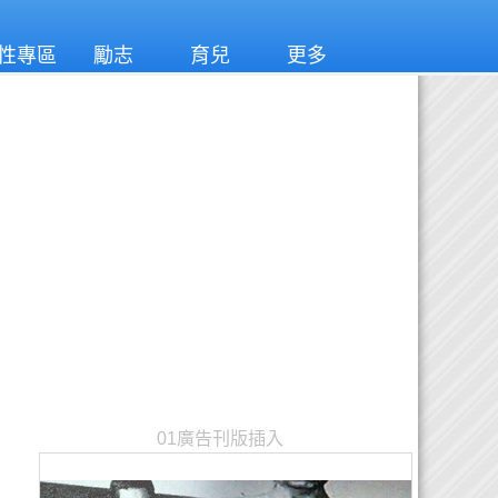
性專區
勵志
育兒
更多
01廣告刊版插入