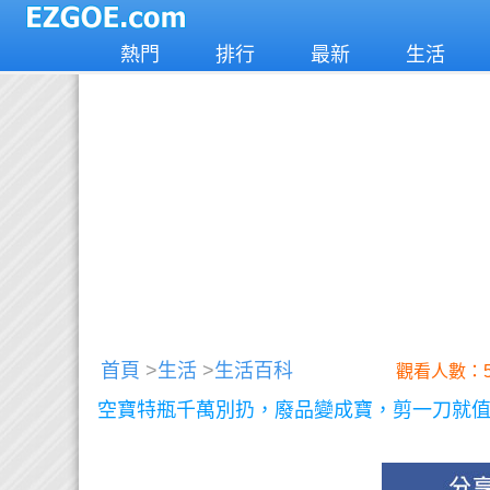
熱門
排行
最新
生活
首頁
>
生活
>
生活百科
觀看人數：5
空寶特瓶千萬別扔，廢品變成寶，剪一刀就