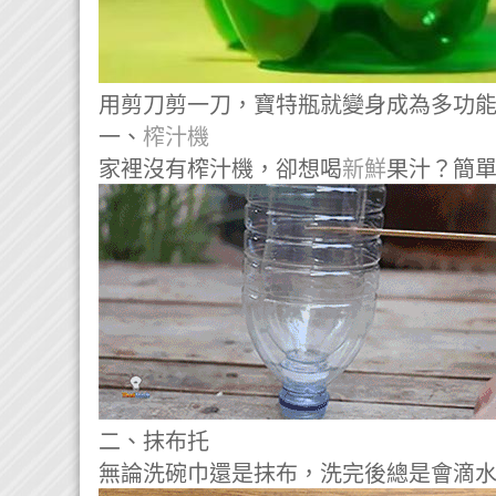
用剪刀剪一刀，寶特瓶就變身成為多功
一、
榨汁機
家裡沒有榨汁機，卻想喝
新鮮
果汁？簡單
二、抹布托
無論洗碗巾還是抹布，洗完後總是會滴