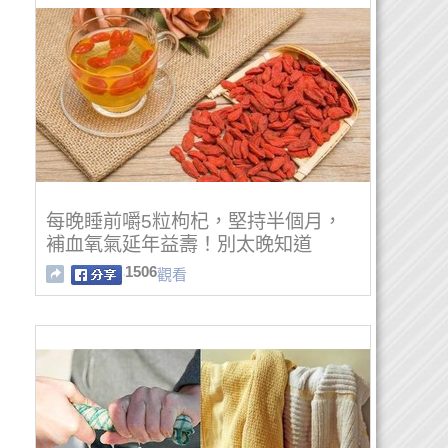
每晚睡前嚼5粒枸杞，堅持半個月，
補血氧氣延年益壽！別太晚知道
1506
觀看