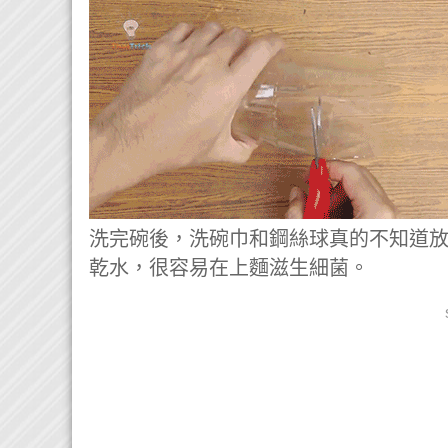
洗完碗後，洗碗巾和鋼絲球真的不知道
乾水，很容易在上麵滋生細菌。