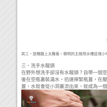
其三，放檯麵上太難看。聰明的主婦用水槽這塊小
三、洗手水龍頭
在野外想洗手卻沒有水龍頭？自帶一個
後在空瓶裏裝滿水，迅速擰緊瓶蓋，在
蓋，水就會從小洞裏流出來，就成為一