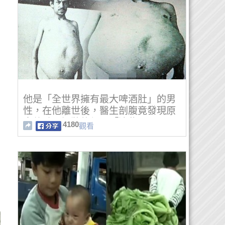
他是「全世界擁有最大啤酒肚」的男
性，在他離世後，醫生剖腹竟發現原
來他肚子裡裝的都是「這些」！
4180
觀看