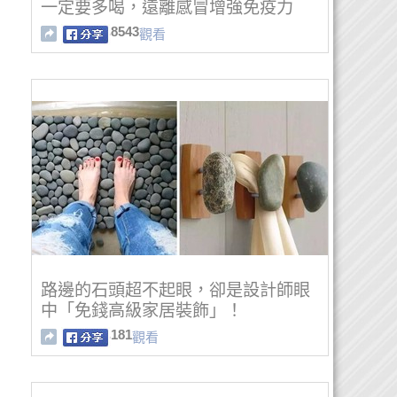
一定要多喝，遠離感冒增強免疫力
8543
觀看
路邊的石頭超不起眼，卻是設計師眼
中「免錢高級家居裝飾」！
181
觀看