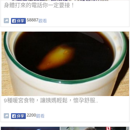
身體打來的電話你一定要接！
58887
觀看
9種暖宮食物，讓姨媽輕鬆，懷孕舒服..
2200
觀看