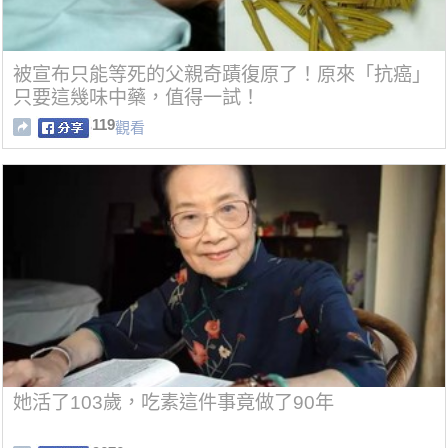
被宣布只能等死的父親奇蹟復原了！原來「抗癌」
只要這幾味中藥，值得一試！
119
觀看
她活了103歲，吃素這件事竟做了90年