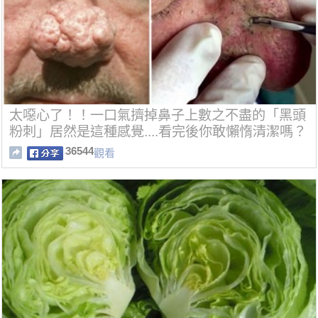
太噁心了！！一口氣擠掉鼻子上數之不盡的「黑頭
粉刺」居然是這種感覺....看完後你敢懶惰清潔嗎？
36544
觀看