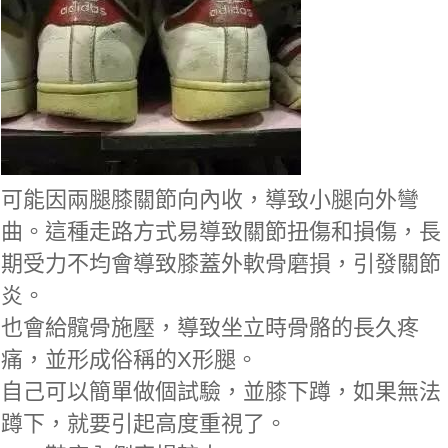
可能因兩腿膝關節向內收，導致小腿向外彎
曲。這種走路方式易導致關節扭傷和損傷，長
期受力不均會導致膝蓋外軟骨磨損，引發關節
炎。
也會給髖骨施壓，導致坐立時骨骼的長久疼
痛，並形成俗稱的X形腿。
自己可以簡單做個試驗，並膝下蹲，如果無法
蹲下，就要引起高度重視了。