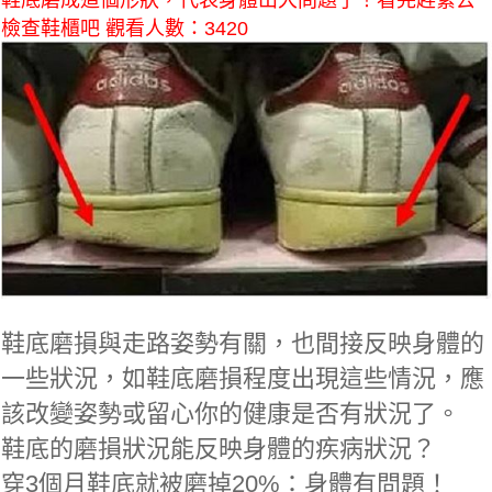
鞋底磨成這個形狀，代表身體出大問題了！看完趕緊去
檢查鞋櫃吧 觀看人數：3420
鞋底磨損與走路姿勢有關，也間接反映身體的
一些狀況，如鞋底磨損程度出現這些情況，應
該改變姿勢或留心你的健康是否有狀況了。
鞋底的磨損狀況能反映身體的疾病狀況？
穿3個月鞋底就被磨掉20%：身體有問題！