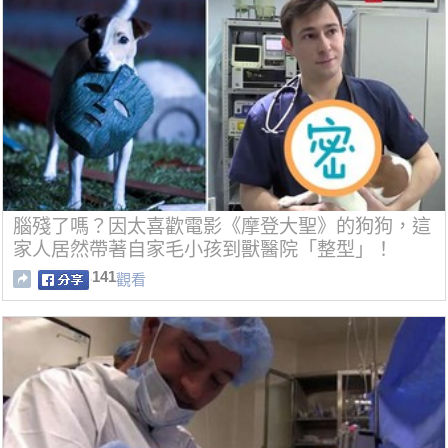
腦殘了嗎？因太喜歡電影《摩登大聖》的狗狗，這
家人居然帶著自家毛小孩到獸醫院「整型」！
141
觀看