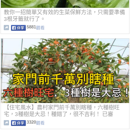
教你一招簡單又有效的生菜保鮮方法，只需要準備
3根牙籤就行了。
5881
觀看
【住宅風水】農村家門前千萬別瞎種，六種樹旺
宅，3種樹是大忌！種錯了，很不吉利！ 已審
3320
觀看