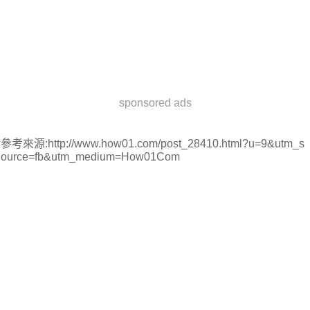
sponsored ads
參考來源:http://www.how01.com/post_28410.html?u=9&utm_s
ource=fb&utm_medium=How01Com