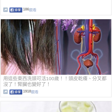
186
觀看
用這些東西洗頭可活100歲！！頭皮乾癢、分叉都
沒了！腎臟也變好了！
1918
觀看