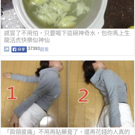
感冒了不用怕，只要喝下這碗神奇水，包你馬上生
龍活虎快樂似神仙
37393
觀看
「肩頸痠痛」不用再貼藥膏了，還再花錢的人真的