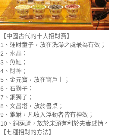
【中國古代的十大招財寶】
1、運財童子，放在洗澡之處最為有效；
2、
水晶
；
3、魚缸；
4、
財神
；
5、金元寶，放在
窗戶
上；
6、石獅子；
7、銅獅子；
8、文昌塔，放於書桌；
9、貔貅，凡收入浮動者皆有神效；
10、銅葫蘆，放於床頭有利於夫妻感情。
【七種招財的方法】