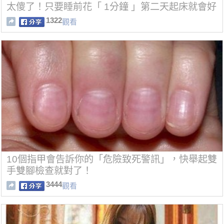
太傻了！只要睡前花「 1分鐘 」第二天起床就會好
了...
1322
觀看
10個指甲會告訴你的「危險致死警訊」，快舉起雙
手雙腳檢查就對了！
3444
觀看