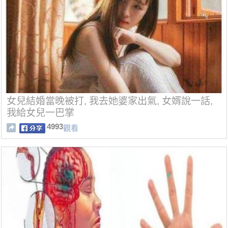
女兒結婚當晚被打, 我去她婆家出氣, 女婿說一話,
我給女兒一巴掌
4993
觀看