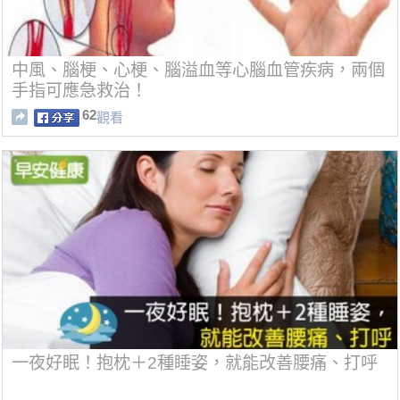
中風、腦梗、心梗、腦溢血等心腦血管疾病，兩個
手指可應急救治！
62
觀看
一夜好眠！抱枕＋2種睡姿，就能改善腰痛、打呼