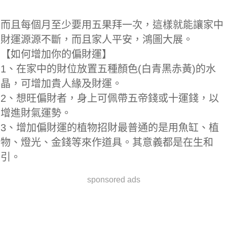
而且每個月至少要用五果拜一次，這樣就能讓家中
財運源源不斷，而且家人平安，鴻圖大展。
【如何增加你的偏財運】
1、在家中的財位放置五種顏色(白青黑赤黃)的水
晶，可增加貴人緣及財運。
2、想旺偏財者，身上可佩帶五帝錢或十運錢，以
增進財氣運勢。
3、增加偏財運的植物招財最普通的是用魚缸、植
物、燈光、金錢等來作道具。其意義都是在生和
引。
sponsored ads