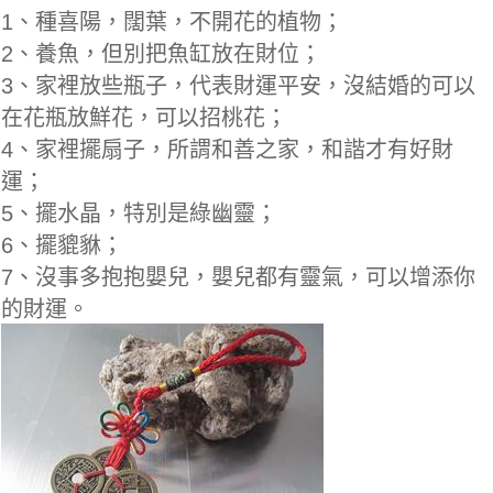
1、種喜陽，闊葉，不開花的植物；
2、養魚，但別把魚缸放在財位；
3、家裡放些瓶子，代表財運平安，沒結婚的可以
在花瓶放鮮花，可以招桃花；
4、家裡擺扇子，所謂和善之家，和諧才有好財
運；
5、擺水晶，特別是綠幽靈；
6、擺貔貅；
7、沒事多抱抱嬰兒，嬰兒都有靈氣，可以增添你
的財運。