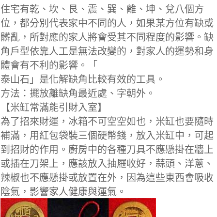
住宅有乾、坎、艮、震、巽、離、坤、兌八個方
位，都分別代表家中不同的人，如果某方位有缺或
髒亂，所對應的家人將會受其不同程度的影響。缺
角戶型依靠人工是無法改變的，對家人的運勢和身
體會有不利的影響。「
泰山石」是化解缺角比較有效的工具。
方法：擺放離缺角最近處、字朝外。
【米缸常滿能引財入室】
為了招來財運，冰箱不可空空如也，米缸也要隨時
補滿，用紅包袋裝三個硬幣錢，放入米缸中，可起
到招財的作用。廚房中的各種刀具不應懸掛在牆上
或插在刀架上，應該放入抽屜收好，蒜頭、洋蔥、
辣椒也不應懸掛或放置在外，因為這些東西會吸收
陰氣，影響家人健康與運氣。