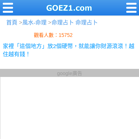
首頁
>
風水-命理
>
命理占卜 命理占卜
觀看人數：15752
家裡「這個地方」放2個硬幣，就能讓你財源滾滾！越
住越有錢！
google廣告