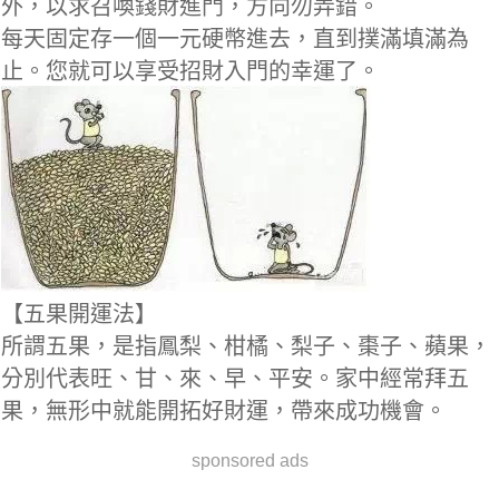
外，以求召喚錢財進門，方向勿弄錯。
每天固定存一個一元硬幣進去，直到撲滿填滿為
止。您就可以享受招財入門的幸運了。
【五果開運法】
所謂五果，是指鳳梨、柑橘、梨子、棗子、蘋果，
分別代表旺、甘、來、早、平安。家中經常拜五
果，無形中就能開拓好財運，帶來成功機會。
sponsored ads