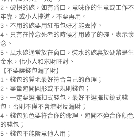
2、破損的碗，如有豁口，意味你的生意或工作不
牢靠，或小人擋道，不要再用。
3、不用的碗要用紅布包好才能丟掉。
4、只有在悼念死者的時候才用破了的碗，表示懷
念。
5、風水碗通常放在窗口，裝水的碗裏放硬幣是生
金水，化小人和求財旺財。
【不要讓錢包漏了財】
1、錢包的質地最好符合自己的命理；
2、盡量避開圓形或不規則錢包；
3、一定要選擇扣式錢包，最好不選擇拉鏈式錢
包，否則不僅不會增財反漏財；
4、錢包顏色要符合你的命理，避開不適合你顏色
的錢包；
5、錢包不能隨意他人用；