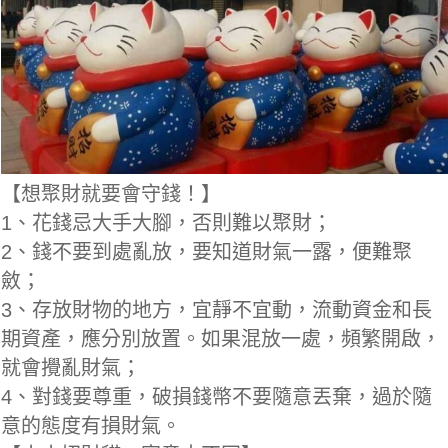
【想聚財就要會守錢！】
1、花錢忌大手大腳，否則難以聚財；
2、錢不要到處亂放，要知道財氣一露，便難聚
斂；
3、存放財物的地方，宜靜不宜動，流動資金和長
期資產，應分別放置。如果混放一處，頻繁開啟，
就會攪亂財氣；
4、對錢要尊重，破損錢幣不要隨意丟棄，過於隨
意的態度有損財氣。