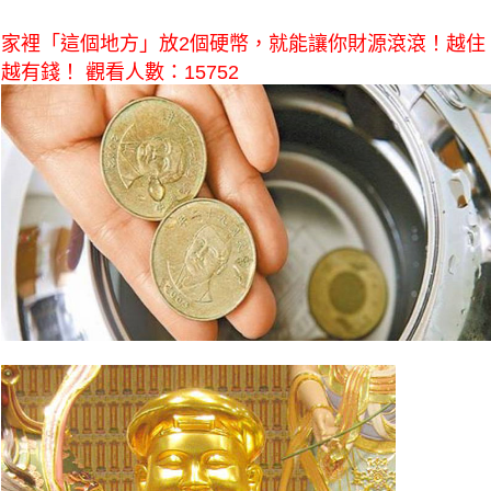
家裡「這個地方」放2個硬幣，就能讓你財源滾滾！越住
越有錢！ 觀看人數：15752