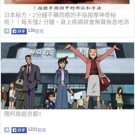
日本秘方，2分鐘不藥而癒的手指按摩神奇秘
術！！每天僅2 分鐘，身上疾病就會無聲無息地消
失
135
觀看
隨柯南遊京都!!
1221
觀看