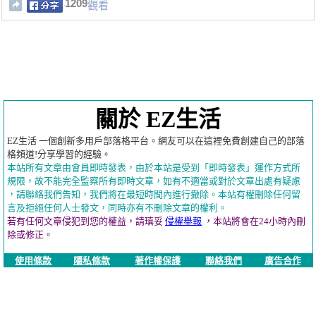
1209
觀看
關於 EZ生活
EZ生活 一個創新多用戶部落格平台。網友可以在這裡免費創建自己的部落
格頻道!分享學習的經驗。
本站所有文章由會員即時發表，由於本站是受到「即時發表」運作方式所
規限，故不能完全監察所有即時文章，如有不適當或對於文章出處有疑慮
，請聯絡我們告知，我們將在最短時間內進行撤除。本站有權刪除任何留
言及拒絕任何人士發文，同時亦有不刪除文章的權利。
若有任何文章侵犯到您的權益，請瑱妥
侵權舉報
，本站將會在24小時內刪
除或修正。
使用條款
隱私條款
著作權保護
聯絡我們
廣告合作