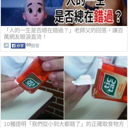
「人的一生是否總在錯過？」老師父的回答，讓百
萬網友眼淚直流！
69
觀看
10種證明「我們從小到大都錯了」的正確取食物方