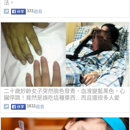
法。
331
觀看
二十歲妙齡女子突然臉色發青，血液變藍黑色，心
臟停跳！竟然是誤吃這種東西…而且還很多人愛
吃！
1611
觀看