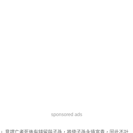
sponsored ads
」意謂亡者死後有錢留與子孫，將使子孫永遠富貴，因此不計