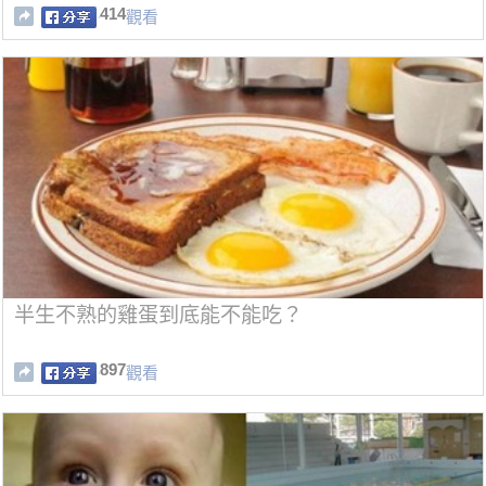
414
觀看
半生不熟的雞蛋到底能不能吃？
897
觀看