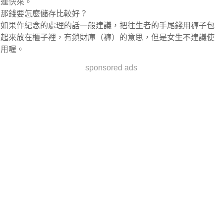
運快來。
那錢要怎麼儲存比較好？
如果作紀念的處理的話一般建議，把往生者的手尾錢用褲子包
起來放在櫃子裡，有鎖財庫（褲）的意思，但是女生不建議使
用喔。
sponsored ads