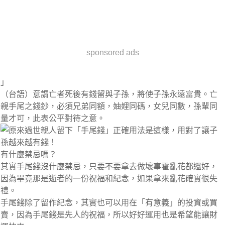
sponsored ads
」
（台語）意謂亡者死後有錢留與子孫，將使子孫永遠富貴。亡
親手尾之錢鈔，必須兄弟同額，妯娌同碼，女兒同數，孫輩同
量才可，此表公平對待之意。
有什麼禁忌嗎？
其實手尾錢沒什麼禁忌，只要不要拿去做壞事霍亂花都還好，
因為畢竟那是逝者的一份祝福和紀念，如果拿來亂花確實很失
禮。
手尾錢除了留作紀念，其實也可以用在「有意義」的投資或買
賣，因為手尾錢是先人的祝福，所以好好運用也是希望能讓財