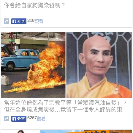
你會給自家狗狗染發嗎？
316
觀看
當年這位僧侶為了宗教平等「當眾澆汽油自焚」，
但在全身燒成焦炭後…竟留下一個令人詫異的東
西！
6267
觀看