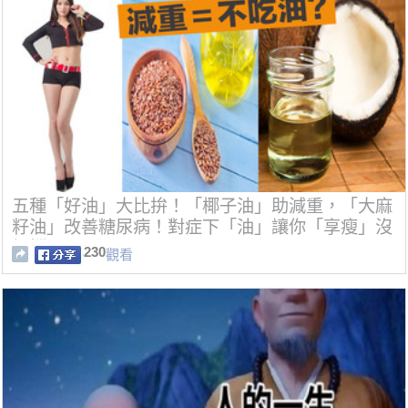
五種「好油」大比拚！「椰子油」助減重，「大麻
籽油」改善糖尿病！對症下「油」讓你「享瘦」沒
煩惱！
230
觀看