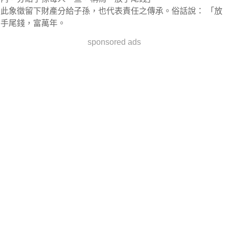
此象徵留下財產分給子孫，也代表責任之傳承。俗話說： 「放
手尾錢，富萬年。
sponsored ads