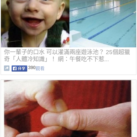
你一輩子的口水 可以灌滿兩座遊泳池？ 25個超獵
奇「人體冷知識」！ 網：午餐吃不下惹...
390
觀看