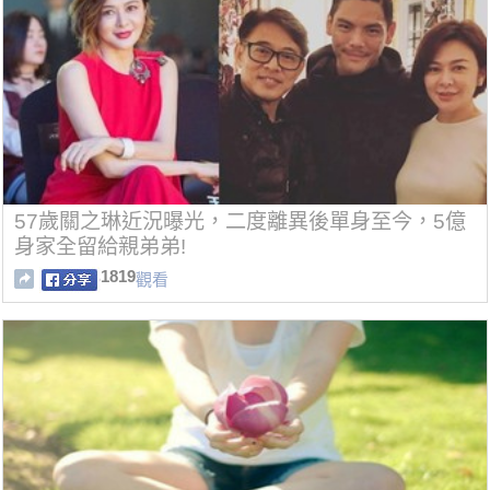
57歲關之琳近況曝光，二度離異後單身至今，5億
身家全留給親弟弟!
1819
觀看