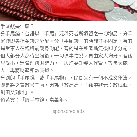
手尾錢是什麼？
分手尾錢：台語以「手尾」泛稱死者所遺留之一切物品，分手
尾錢即專指金錢之分配。分「手尾錢」的時間並不固定，有的
是當事人在臨終前親身份配，有的是在死者斷氣後即予分配，
但大部分人都待出殯後，一切瑣事忙妥，再由家人均分。若孩
兒尚小，無管理錢財能力，一般均委託親人代管，等長大成
人，再將財產如數交還。
分到的「手尾錢」或「手尾物」，民間又有一個不成文作法，
即是將之置放米鬥內，因為「放高高，子孫中狀元；放低低，
剩田又剩地」。
俗諺雲：「放手尾錢，富萬年。
sponsored ads