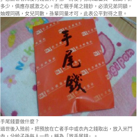
多少，俱應存感激之心。而亡親手尾之錢鈔，必須兄弟同額，
妯娌同碼，女兒同數，孫輩同量才可，此表公平對待之意。
手尾錢要做什麼？
過世後入殮前，把預放在亡者手中或衣內之錢取出，放入米鬥
內，分給子孫每人一些，稱為「放手尾錢」。