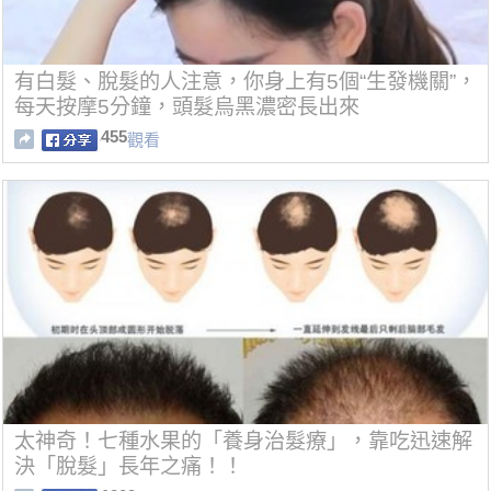
有白髮、脫髮的人注意，你身上有5個“生發機關”，
每天按摩5分鐘，頭髮烏黑濃密長出來
455
觀看
太神奇！七種水果的「養身治髮療」，靠吃迅速解
決「脫髮」長年之痛！！