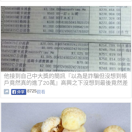
他接到自己中大獎的簡訊『以為是詐騙但沒想到帳
戶竟然真的進了20萬』高興之下沒想到最後竟然差
點……太恐怖了一定要讓大家知道！
8725
觀看