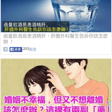
過量飲酒易患酒精肝，肝膽外科醫生告訴你該怎麼
辦 ！
203
觀看