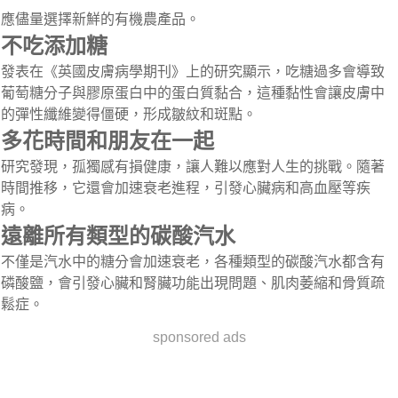
應儘量選擇新鮮的有機農產品。
不吃添加糖
發表在《英國皮膚病學期刊》上的研究顯示，吃糖過多會導致
葡萄糖分子與膠原蛋白中的蛋白質黏合，這種黏性會讓皮膚中
的彈性纖維變得僵硬，形成皺紋和斑點。
多花時間和朋友在一起
研究發現，孤獨感有損健康，讓人難以應對人生的挑戰。隨著
時間推移，它還會加速衰老進程，引發心臟病和高血壓等疾
病。
遠離所有類型的碳酸汽水
不僅是汽水中的糖分會加速衰老，各種類型的碳酸汽水都含有
磷酸鹽，會引發心臟和腎臟功能出現問題、肌肉萎縮和骨質疏
鬆症。
sponsored ads