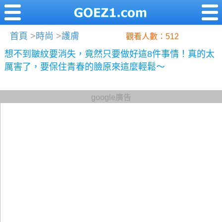
首頁
>
時尚
>
護膚
觀看人數：512
想不到皺紋要消失，竟然只要做好這8件事情！真的太
厲害了，要保住青春的臉原來這麼輕鬆～
google廣告