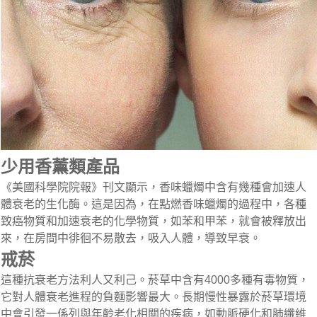
少用香薰類產品
《美國科學院院報》刊文顯示，香味蠟燭中含有幾種會加速人
體衰老的生化酶。這是因為，在點燃香味蠟燭的過程中，各種
致癌物質和加速衰老的化學物質，如苯和甲苯，就會被釋放出
來，在房間中徘徊不易散去，吸入人體，導致早衰。
戒菸
這種抗衰老方法利人又利己。菸草中含有4000多種有毒物質，
它對人體衰老進程的負麵影響最大。長期慢性暴露於菸草環境
中會引發一係列與年齡老化相關的疾病，如動脈硬化和肺纖維