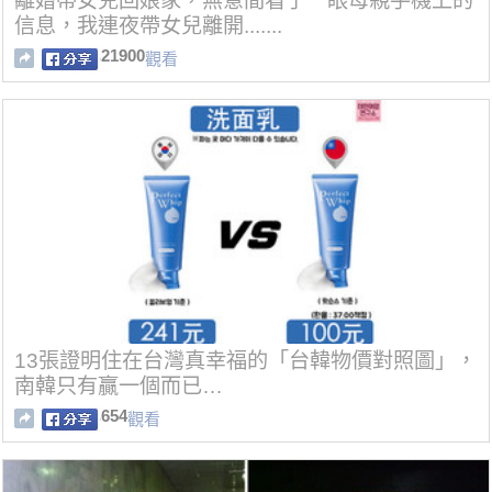
離婚帶女兒回娘家，無意間看了一眼母親手機上的
信息，我連夜帶女兒離開.......
21900
觀看
13張證明住在台灣真幸福的「台韓物價對照圖」，
南韓只有贏一個而已…
654
觀看