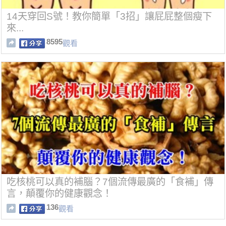
14天穿回S號！教你簡單「3招」讓屁屁整個瘦下
來...
8595
觀看
吃核桃可以真的補腦？7個流傳最廣的「食補」傳
言，顛覆你的健康觀念！
136
觀看