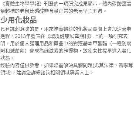
《實驗生物學學報》刊登的一項研究成果顯示，體內磷酸鹽含
量超標的老鼠比磷酸鹽含量正常的老鼠早亡五週。
少用化妝品
具有諷刺意味的是，用來掩蓋皺紋的化妝品實際上會加速衰老
進程。2013年發表在《環境健康展望期刊》上的一項研究表
明，用於個人護理用品和藥品中的對羥基本甲酸酯（一種防腐
劑和滅菌劑）會成為雌激素的幹擾物，致使女性提早進入老化
狀態。
經驗內容僅供參考，如果您需解決具體問題(尤其法律、醫學等
領域)，建議您詳細諮詢相關領域專業人士。