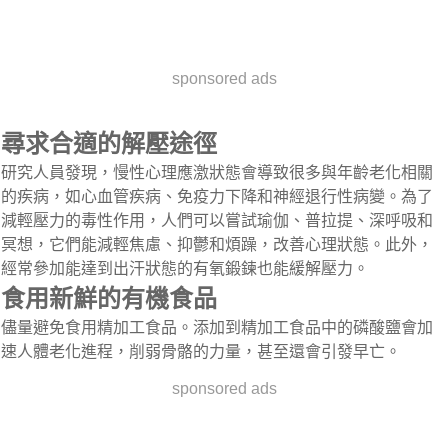
sponsored ads
尋求合適的解壓途徑
研究人員發現，慢性心理應激狀態會導致很多與年齡老化相關
的疾病，如心血管疾病、免疫力下降和神經退行性病變。為了
減輕壓力的毒性作用，人們可以嘗試瑜伽、普拉提、深呼吸和
冥想，它們能減輕焦慮、抑鬱和煩躁，改善心理狀態。此外，
經常參加能達到出汗狀態的有氧鍛鍊也能緩解壓力。
食用新鮮的有機食品
儘量避免食用精加工食品。添加到精加工食品中的磷酸鹽會加
速人體老化進程，削弱骨骼的力量，甚至還會引發早亡。
sponsored ads