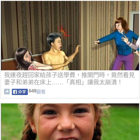
我連夜趕回家給孩子送學費，推開門時，竟然看見
妻子和弟弟在床上……「真相」讓我太崩潰！
649
觀看