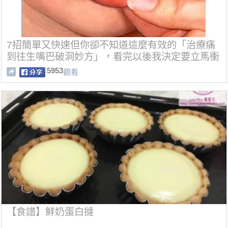
7招簡單又快速但你卻不知道這麼有效的「治療痛
到往生嘴巴破洞妙方」，看完以後我決定要立馬衝
去買優格囤貨！
5953
觀看
【食譜】鮮奶蛋白撻