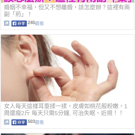
婚姻不幸福，但又不想離婚，該怎麼辦？這裡有兩
副「葯」！
245
觀看
女人每天這樣耳垂揉一揉，皮膚如桃花般粉嫩，1
周還瘦2斤 每天只需5分鐘, 可治失眠、近視！！
503
觀看