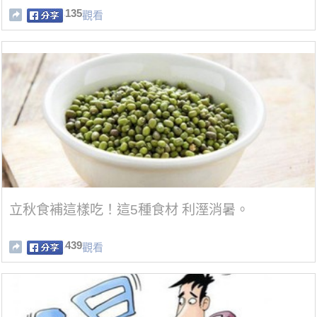
135
觀看
立秋食補這樣吃！這5種食材 利溼消暑。
439
觀看