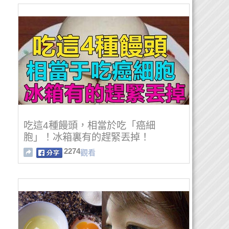
吃這4種饅頭，相當於吃「癌細
胞」！冰箱裏有的趕緊丟掉！
2274
觀看