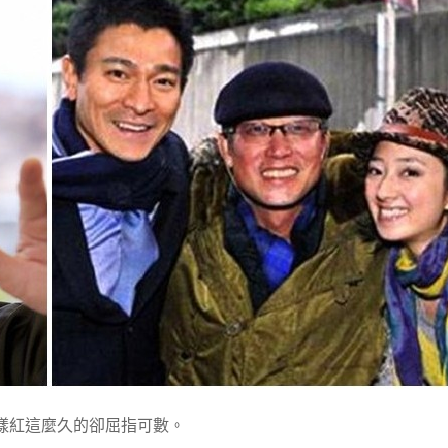
樣紅這麼久的卻屈指可數。