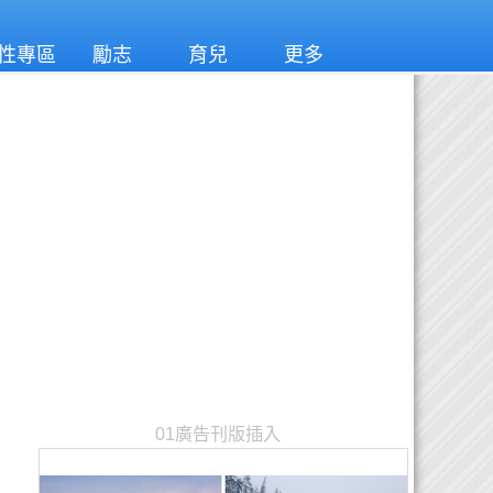
性專區
勵志
育兒
更多
01廣告刊版插入