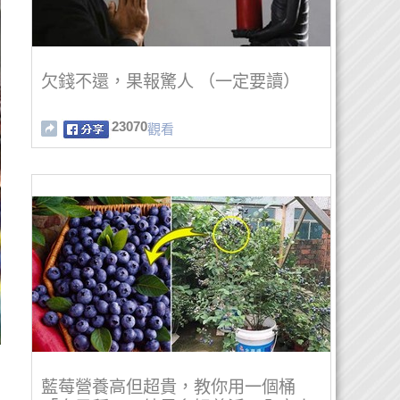
欠錢不還，果報驚人 （一定要讀）
23070
觀看
藍莓營養高但超貴，教你用一個桶