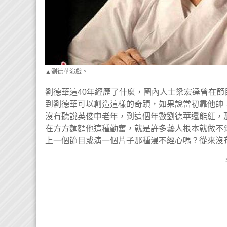
▲劉德華演戲。
劉德華這40年經歷了什麼，圈內人士梁宏達曾在
到劉德華可以創造這樣的奇蹟，如果說當初靠他帥
沒有聽說英俊中老年，到這個年數劉德華還能紅，
在方方麵麵他這種勤奮，就是許多藝人根本就做不
上一個節目或演一個片子那種漫不經心嗎？從來沒有