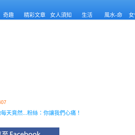
奇趣
精彩文章
女人須知
生活
風水-命
女
理
07
每天竟然...粉絲：你讓我們心痛！