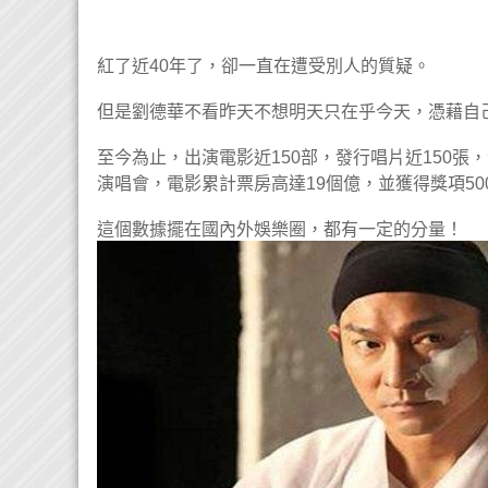
紅了近40年了，卻一直在遭受別人的質疑。
但是劉德華不看昨天不想明天只在乎今天，憑藉自
至今為止，出演電影近150部，發行唱片近150張，
演唱會，電影累計票房高達19個億，並獲得獎項50
這個數據擺在國內外娛樂圈，都有一定的分量！