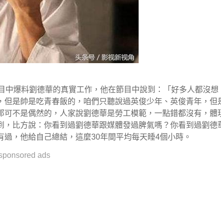
節目中爆料劉德華的真實工作，他在節目中說到：「好多人都沒想
，但是帥是吃青春飯的，咱們只聽說過英俊少年、英俊青年，但
那可不是偶然的，人家說劉德華是勞工模範，一點錯都沒有，體
到，比方說：你看到過劉德華跟媒體發過脾氣嗎？你看到過劉德
過，他給自己總結，這麼30年間平均每天睡4個小時。
sponsored ads