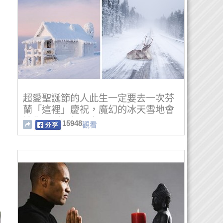
超愛聖誕節的人此生一定要去一次芬
蘭「這裡」慶祝，魔幻的冰天雪地會
讓你玩到不想回家！
15948
觀看