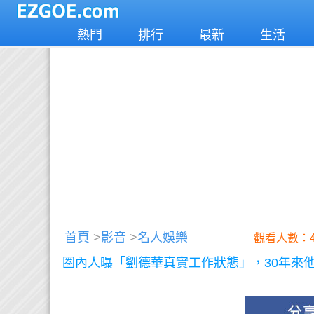
熱門
排行
最新
生活
首頁
>
影音
>
名人娛樂
觀看人數：4
圈內人曝「劉德華真實工作狀態」，30年來他