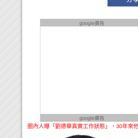
google廣告
google廣告
圈內人曝「劉德華真實工作狀態」，30年來他每