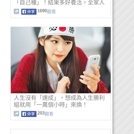
「自己種」！結果多好養活。全家人
都吃不完
1690
觀看
人生沒有「速成」，想成為人生勝利
組就用「一萬個小時」來換！
203
觀看