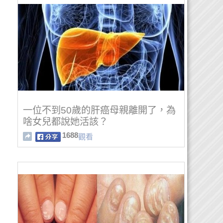
一位不到50歲的肝癌母親離開了，為
啥女兒都說她活該？
1688
觀看