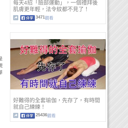
每天4招「臉部運動」，一個禮拜後
肌膚更年輕，法令紋都不見了！
3471
觀看
是
現
華
好難得的全套瑜伽，先存了，有時間
就自己練練！
25436
觀看