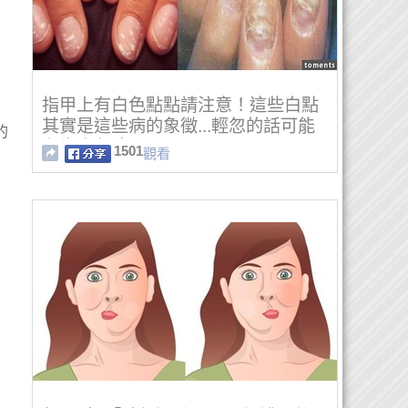
指甲上有白色點點請注意！這些白點
其實是這些病的象徵...輕忽的話可能
的
有生命危險.....！
1501
觀看