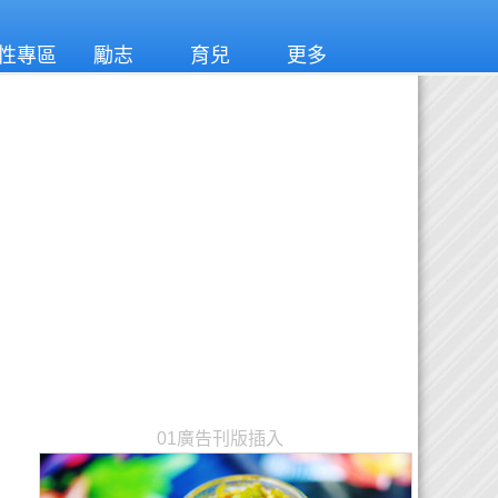
性專區
勵志
育兒
更多
01廣告刊版插入