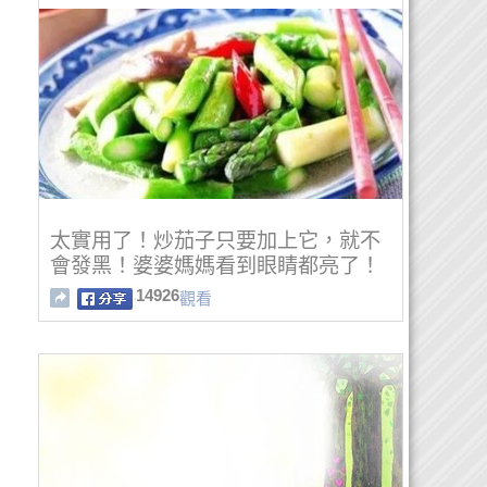
太實用了！炒茄子只要加上它，就不
會發黑！婆婆媽媽看到眼睛都亮了！
14926
觀看