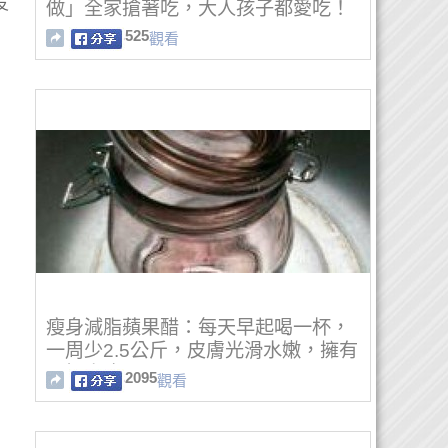
友
做」全家搶著吃，大人孩子都愛吃！
525
觀看
瘦身減脂蘋果醋：每天早起喝一杯，
一周少2.5公斤，皮膚光滑水嫩，擁有
平坦小腹！
2095
觀看
的