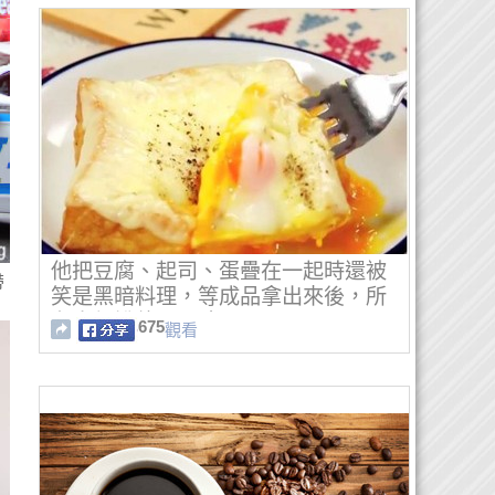
他把豆腐、起司、蛋疊在一起時還被
帶
笑是黑暗料理，等成品拿出來後，所
有人都說他是天才！
675
觀看