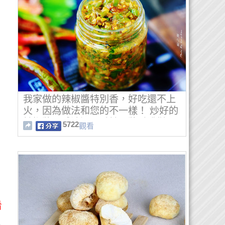
我家做的辣椒醬特別香，好吃還不上
火，因為做法和您的不一樣！ 炒好的
辣椒醬口感油潤、香辣、醬香濃鬱。
5722
觀看
看