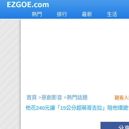
熱門
排行
最新
生活
首頁
>
原創影音
>
熱門話題
觀看人
他花240元讓「15公分超萌哥吉拉」陪他