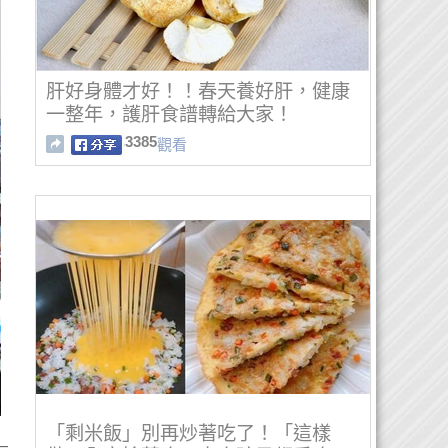
肝好身體才好！！春天養好肝，健康
一整年，護肝食譜轉給大家！
3385
觀看
「剩米飯」別再炒著吃了！「這樣