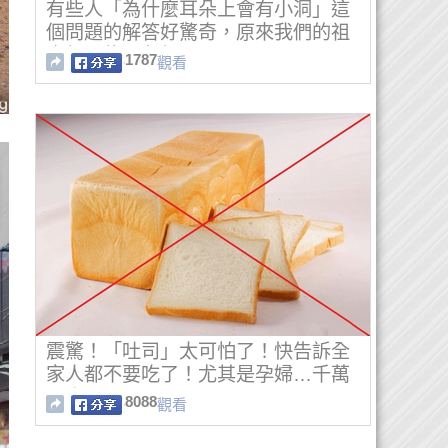
有些人「為什麼耳朵上會有小洞」這
個問題的解答好驚奇，原來我們的祖
先很可能是魚類！
1787
觀看
震驚！「吐司」太可怕了！快告訴全
家人都不要吃了！尤其是孕婦…千萬
要小心！
8088
觀看