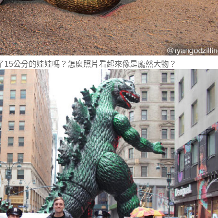
15公分的娃娃嗎？
怎麼照片看起來像是龐然大物？