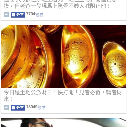
摸，但老爸一發現馬上驚覺不妙大喊阻止他！
7704
觀看
今日是土地公派財日！快打開！見者必發，轉者財
來！
13049
觀看