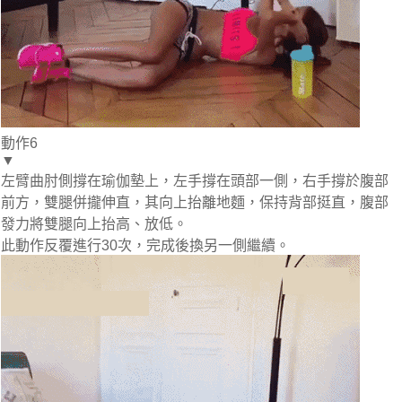
動作6
▼
左臂曲肘側撐在瑜伽墊上，左手撐在頭部一側，右手撐於腹部
前方，雙腿併攏伸直，其向上抬離地麵，保持背部挺直，腹部
發力將雙腿向上抬高、放低。
此動作反覆進行30次，完成後換另一側繼續。