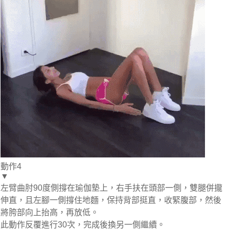
動作4
▼
左臂曲肘90度側撐在瑜伽墊上，右手扶在頭部一側，雙腿併攏
伸直，且左腳一側撐住地麵，保持背部挺直，收緊腹部，然後
將胯部向上抬高，再放低。
此動作反覆進行30次，完成後換另一側繼續。