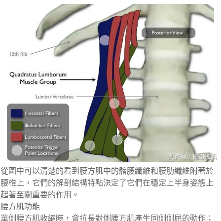
從圖中可以清楚的看到腰方肌中的髂腰纖維和腰肋纖維附著於
腰椎上，它們的解剖結構特點決定了它們在穩定上半身姿態上
起著至關重要的作用。
腰方肌功能
單側腰方肌收縮時，會拉長對側腰方肌產生同側側屈的動作；