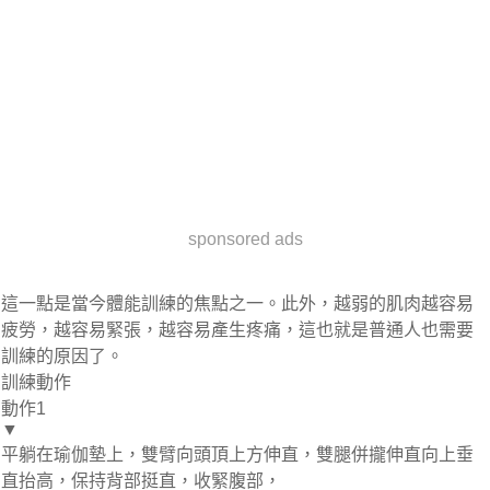
sponsored ads
這一點是當今體能訓練的焦點之一。此外，越弱的肌肉越容易
疲勞，越容易緊張，越容易產生疼痛，這也就是普通人也需要
訓練的原因了。
訓練動作
動作1
▼
平躺在瑜伽墊上，雙臂向頭頂上方伸直，雙腿併攏伸直向上垂
直抬高，保持背部挺直，收緊腹部，