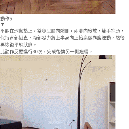
動作5
▼
平躺在瑜伽墊上，雙腿屈膝向體側，兩腳向後放，雙手抱頭，
保持背部挺直，腹部發力將上半身向上抬高做卷腹運動，然後
再恢復平躺狀態。
此動作反覆進行30次，完成後換另一側繼續。