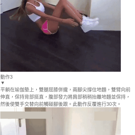
動作3
▼
平躺在瑜伽墊上，雙腿屈膝併攏，兩腳尖撐住地麵，雙臂向前
伸直，保持背部挺直，腹部發力將肩部稍稍抬離地麵並保持，
然後使雙手交替向前觸碰腳後跟。此動作反覆進行30次。