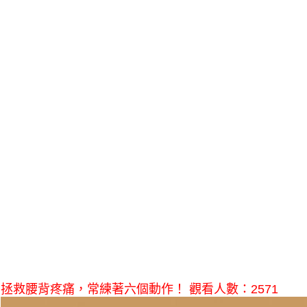
拯救腰背疼痛，常練著六個動作！ 觀看人數：2571