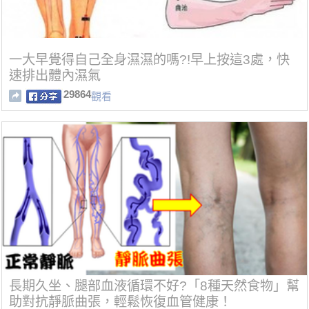
一大早覺得自己全身濕濕的嗎?!早上按這3處，快
速排出體內濕氣
29864
觀看
長期久坐、腿部血液循環不好?「8種天然食物」幫
助對抗靜脈曲張，輕鬆恢復血管健康！