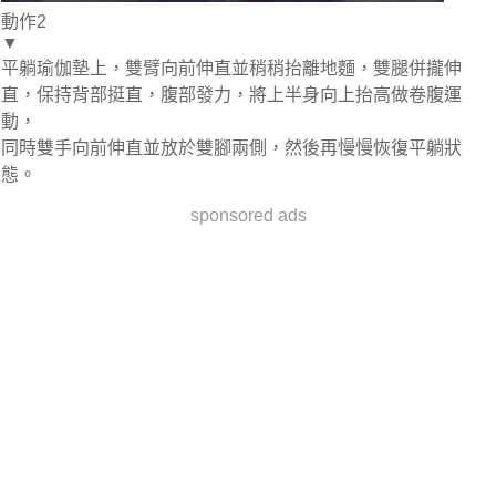
動作2
▼
平躺瑜伽墊上，雙臂向前伸直並稍稍抬離地麵，雙腿併攏伸
直，保持背部挺直，腹部發力，將上半身向上抬高做卷腹運
動，
同時雙手向前伸直並放於雙腳兩側，然後再慢慢恢復平躺狀
態。
sponsored ads