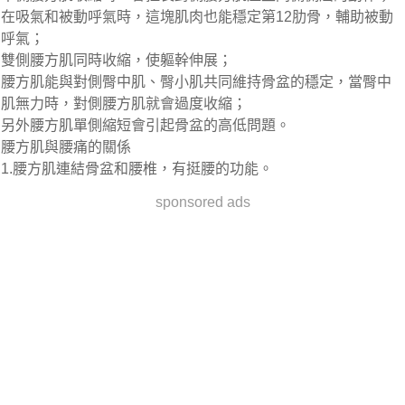
在吸氣和被動呼氣時，這塊肌肉也能穩定第12肋骨，輔助被動
呼氣；
雙側腰方肌同時收縮，使軀幹伸展；
腰方肌能與對側臀中肌、臀小肌共同維持骨盆的穩定，當臀中
肌無力時，對側腰方肌就會過度收縮；
另外腰方肌單側縮短會引起骨盆的高低問題。
腰方肌與腰痛的關係
1.腰方肌連結骨盆和腰椎，有挺腰的功能。
sponsored ads