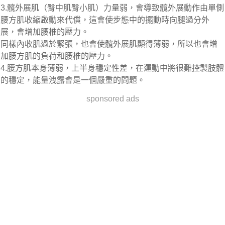
3.髖外展肌（臀中肌臀小肌）力量弱，會導致髖外展動作由單側
腰方肌收縮啟動來代償，這會使步態中的擺動時向腿過分外
展，會增加腰椎的壓力。
同樣內收肌過於緊張，也會使髖外展肌顯得薄弱，所以也會增
加腰方肌的負荷和腰椎的壓力。
4.腰方肌本身薄弱，上半身穩定性差，在運動中將很難控製肢體
的穩定，能量洩露會是一個嚴重的問題。
sponsored ads