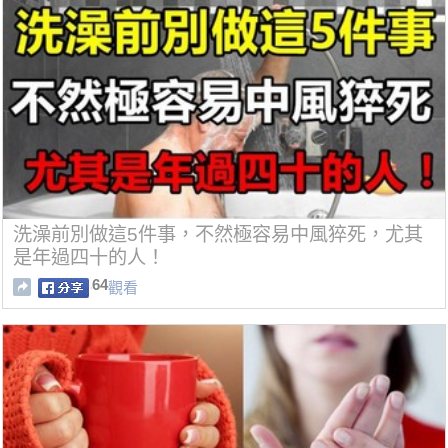
洗澡前別做這5件事，不然極容易中風猝死，尤其
是年過四十的人！
64
觀看