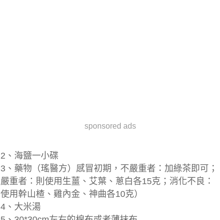
sponsored ads
2、海鹽一小碟
3、藥物（瑤醫方）感冒初期，不嚴重者：加綠茶即可；
嚴重者：則使用生薑、艾葉、蔥白各15克；消化不良：
使用幹山楂、雞內金、神曲各10克）
4、大米湯
5、30*30cm左右的棉布或者薄抹布