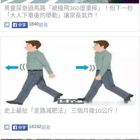
男童尿急過馬路「被撞飛360度重摔」！但下一秒
「大人下車後的舉動」讓家長氣炸！
1840
觀看
史上最扯「走路減肥法」 三個月瘦10公斤！
14192
觀看