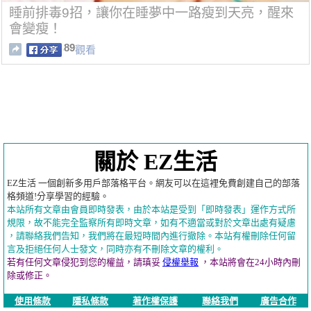
睡前排毒9招，讓你在睡夢中一路瘦到天亮，醒來
會變瘦！
89
觀看
關於 EZ生活
EZ生活 一個創新多用戶部落格平台。網友可以在這裡免費創建自己的部落
格頻道!分享學習的經驗。
本站所有文章由會員即時發表，由於本站是受到「即時發表」運作方式所
規限，故不能完全監察所有即時文章，如有不適當或對於文章出處有疑慮
，請聯絡我們告知，我們將在最短時間內進行撤除。本站有權刪除任何留
言及拒絕任何人士發文，同時亦有不刪除文章的權利。
若有任何文章侵犯到您的權益，請瑱妥
侵權舉報
，本站將會在24小時內刪
除或修正。
使用條款
隱私條款
著作權保護
聯絡我們
廣告合作