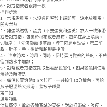
6、銀戒指或者銀幣一枚
操作步驟
1、常規煮雞蛋，水沒過雞蛋殼上端即可，涼水放雞蛋，
開火煮熟。
2、雞蛋熟透後，蛋清（不要蛋皮和蛋黃）放入一枚銀幣
或者銀戒指，包裹於棉布或者麻布，趁熱在身上滾動。
3.順序：「先滾額頭後滾頭，脖子兩肩重點做，第三前
胸、肚子、手，後背和腿腳最後做；
4、 注意防寒、防風，同時，保持蛋清微熱的熱度，不熱
復到熱水中加熱；
5、銀幣或者戒指定期取出看顏色變化，如果變黑則使用
海鹽及時清洗
6、每個位置滾動3-5次即可，一共操作10分鐘內，再給
孩子服溫熱大米湯，蓋被子睡覺
第二招
適用範圍
涉獵廣泛，敢於各種嘗試的寶媽。對於妊娠紋、濕疹、