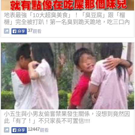
地表最強「10大超臭美食」！「臭豆腐」跟「榴
槤」完全被打趴！第一名臭到跪天跪地，吃三口內
必吐！
37
觀看
小五生與小男友偷嘗禁果發生關係，沒想到竟然因
此「有了！」不只家長不可置信!!!!
12447
觀看