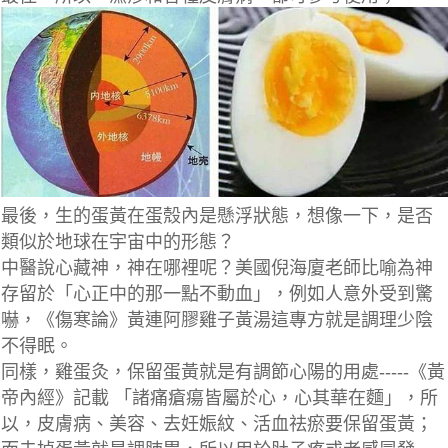
最後，生的蛋黃在蛋殼內是懸浮狀態，想像一下，是否
類似於地球在宇宙中的形態？
中醫說心藏神，神在哪裡呢？美國倪海廈老師比喻為神
存留於「心正中的那一點不動血」，例如人意外受到驚
嚇，《傷寒論》黃連阿膠雞子黃湯這專方就是調理少陰
不得眠。
同樣，雞蛋灸，保留蛋黃就是有調節心陽的用處-----《黃
帝內經》記載 「諸痛瘡瘍皆屬於心，心其華在麵」，所
以，皮膚病、美容、去妊娠紋、活血祛瘀要保留蛋黃；