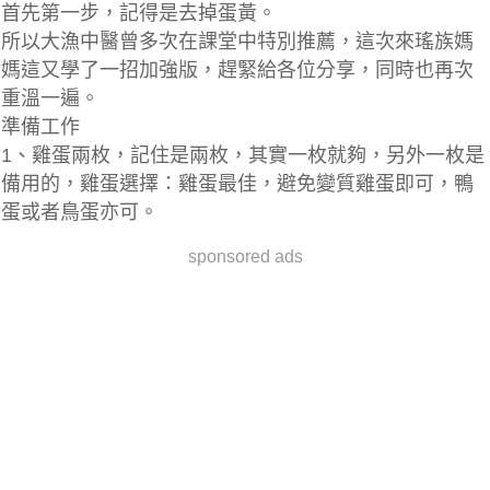
首先第一步，記得是去掉蛋黃。
所以大漁中醫曾多次在課堂中特別推薦，這次來瑤族媽
媽這又學了一招加強版，趕緊給各位分享，同時也再次
重溫一遍。
準備工作
1、雞蛋兩枚，記住是兩枚，其實一枚就夠，另外一枚是
備用的，雞蛋選擇：雞蛋最佳，避免變質雞蛋即可，鴨
蛋或者鳥蛋亦可。
sponsored ads