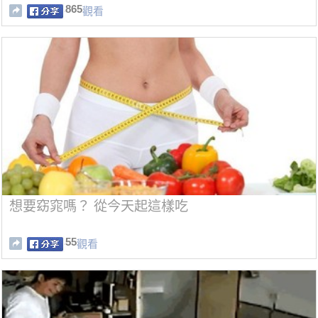
865
觀看
想要窈窕嗎？ 從今天起這樣吃
55
觀看