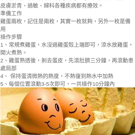
皮膚淤青、過敏、婦科各種疾病都有療效。
準備工作
雞蛋兩枚，記住是兩枚，其實一枚就夠，另外一枚是備
用
操作步驟
1、常規煮雞蛋，水沒過雞蛋殼上端即可，涼水放雞蛋，
開火煮熟。
2、雞蛋熟透後，剝去蛋皮，先滾肚臍三分鐘，再滾動患
處局部
4、 保持蛋清微熱的熱度，不熱復到熱水中加熱
5、每個位置滾動3-5次即可，一共操作10分鐘內