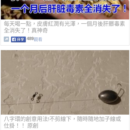
每天喝一點，皮膚紅潤有光澤，一個月後肝髒毒素
全消失了！真神奇
489
觀看
八字環的創意用法!不剪線下，隨時隨地加子線或
仕掛！！ 原創