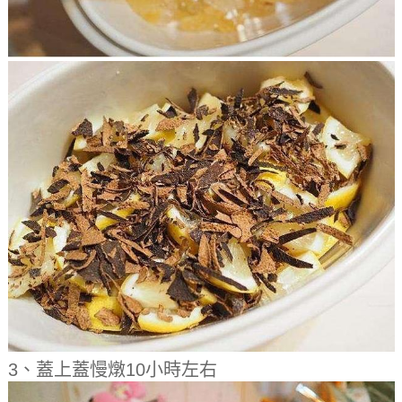
3、蓋上蓋慢燉10小時左右