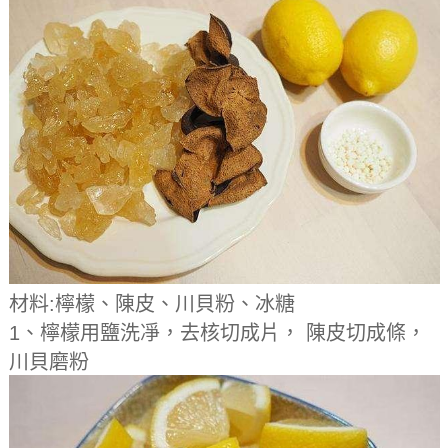
材料:檸檬、陳皮、川貝粉、冰糖
1、檸檬用鹽洗凈，去核切成片， 陳皮切成條，
川貝磨粉