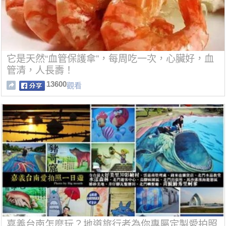
它是天然“血管保護傘”，每周吃一次，心臟好，血
管清，人長壽！
13600
觀看
嘉義台南怎麼玩？地道旅行者為你專屬定製愛拍照