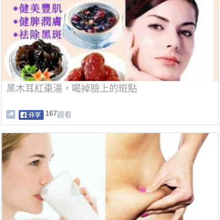
黑木耳紅棗湯，喝掉臉上的斑點
167
觀看