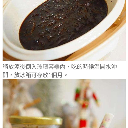
稍放涼後倒入
玻璃
容器
內，吃的時候溫開水沖
開，放冰箱可存放1個月。