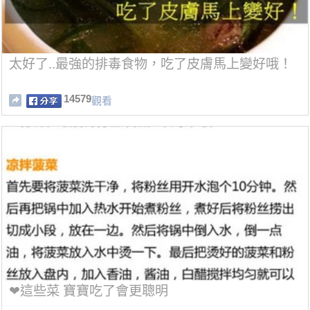
太好了..最強的排毒食物，吃了皮膚馬上變好哦！
14579
觀看
❤這些菜 寶寶吃了會更聰明