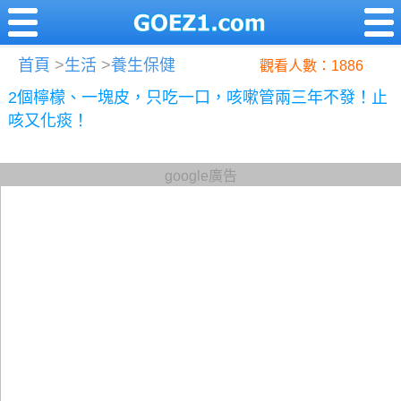
首頁
>
生活
>
養生保健
觀看人數：1886
2個檸檬、一塊皮，只吃一口，咳嗽管兩三年不發！止
咳又化痰！
google廣告