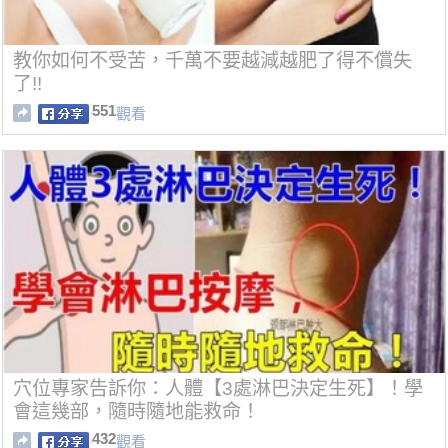
教你如何不受苦，千萬不要越減越肥了得不償失
了!!
551
觀看
穴位專家告訴你：人體【3處淋巴決定生死】！學
會這幾部，隨時隨地能救命！
432
觀看