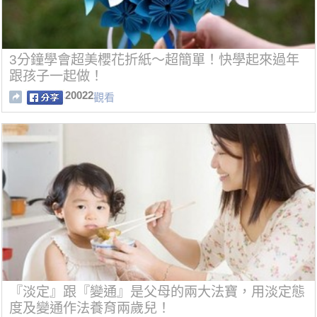
3分鐘學會超美櫻花折紙～超簡單！快學起來過年
跟孩子一起做！
20022
觀看
『淡定』跟『變通』是父母的兩大法寶，用淡定態
度及變通作法養育兩歲兒！