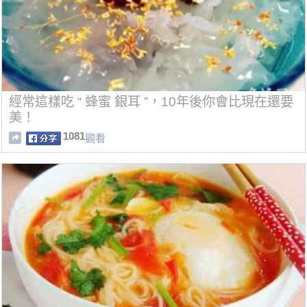
經常這樣吃 “ 蜂蜜 銀耳 ”，10年後你會比現在還要
美！
1081
觀看