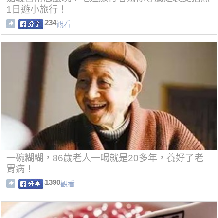
1日遊小旅行！
234
觀看
一碗糊糊，86歲老人一喝就是20多年，養好了老
胃病！
1390
觀看