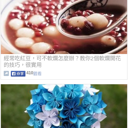
經常吃紅豆，可不軟爛怎麼辦？教你2個軟爛開花
的技巧，很實用
410
觀看