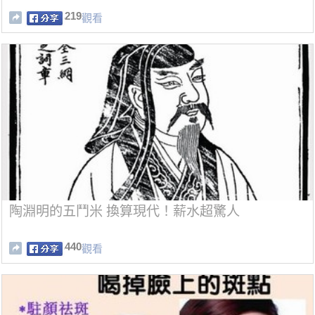
219
觀看
陶淵明的五鬥米 換算現代！薪水超驚人
440
觀看