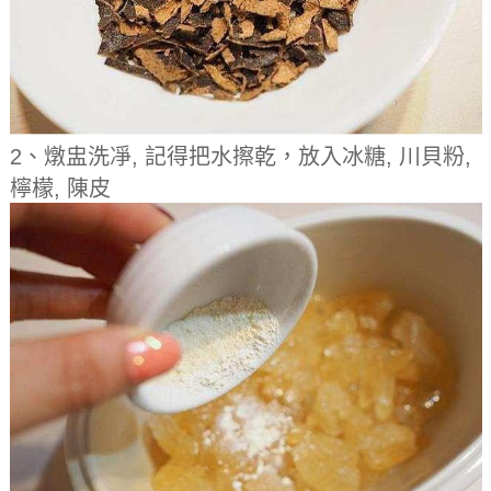
2、燉盅洗凈, 記得把水擦乾，放入冰糖, 川貝粉,
檸檬, 陳皮