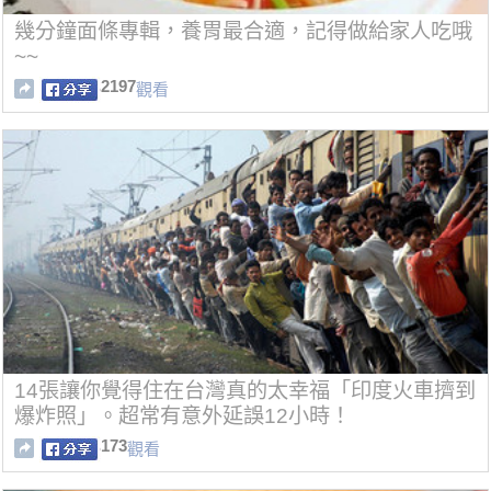
幾分鐘面條專輯，養胃最合適，記得做給家人吃哦
~~
2197
觀看
14張讓你覺得住在台灣真的太幸福「印度火車擠到
爆炸照」。超常有意外延誤12小時！
173
觀看