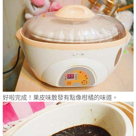
好啦完成！果皮味散發有點像柑橘的味道。