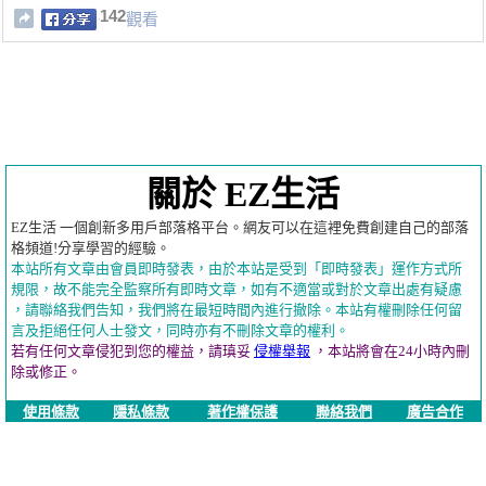
142
觀看
關於 EZ生活
EZ生活 一個創新多用戶部落格平台。網友可以在這裡免費創建自己的部落
格頻道!分享學習的經驗。
本站所有文章由會員即時發表，由於本站是受到「即時發表」運作方式所
規限，故不能完全監察所有即時文章，如有不適當或對於文章出處有疑慮
，請聯絡我們告知，我們將在最短時間內進行撤除。本站有權刪除任何留
言及拒絕任何人士發文，同時亦有不刪除文章的權利。
若有任何文章侵犯到您的權益，請瑱妥
侵權舉報
，本站將會在24小時內刪
除或修正。
使用條款
隱私條款
著作權保護
聯絡我們
廣告合作