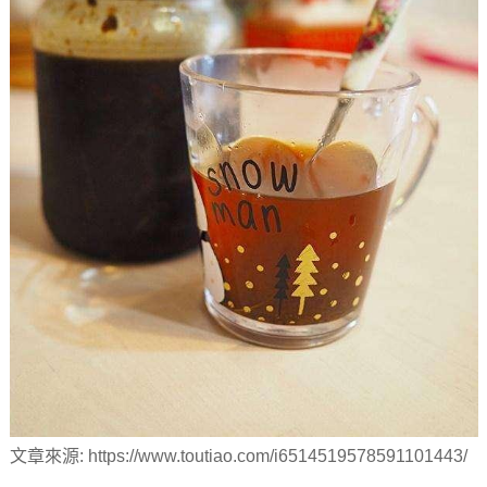
文章來源: https://www.toutiao.com/i6514519578591101443/