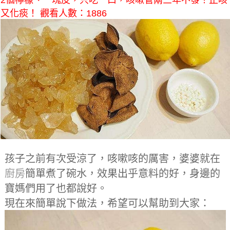
2個檸檬、一塊皮，只吃一口，咳嗽管兩三年不發！止咳
又化痰！ 觀看人數：1886
孩子之前有次受涼了，咳嗽咳的厲害，婆婆就在
廚房
簡單煮了碗水，效果出乎意料的好，身邊的
寶媽們用了也都說好。
現在來簡單說下做法，希望可以幫助到大家：