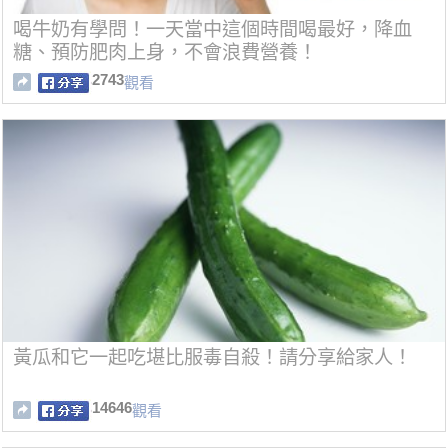
喝牛奶有學問！一天當中這個時間喝最好，降血
糖、預防肥肉上身，不會浪費營養！
2743
觀看
黃瓜和它一起吃堪比服毒自殺！請分享給家人！
14646
觀看