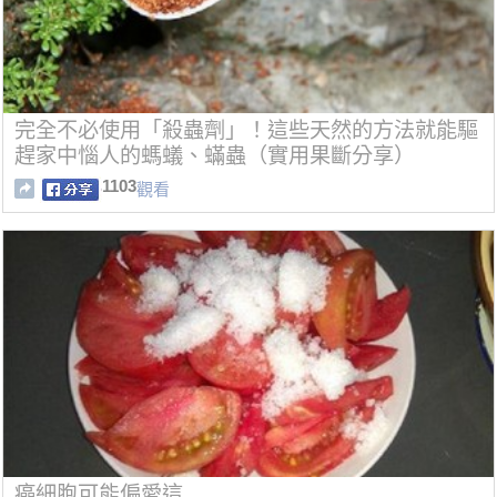
完全不必使用「殺蟲劑」！這些天然的方法就能驅
趕家中惱人的螞蟻、蟎蟲（實用果斷分享）
1103
觀看
癌細胞可能偏愛這...