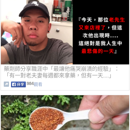
藥劑師分享職涯中「最讓他痛哭崩潰的經驗」：
「有一對老夫妻每週都來拿藥，但有一天....」
984
觀看