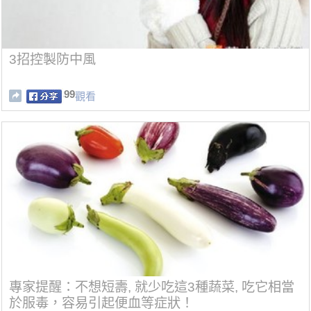
3招控製防中風
99
觀看
專家提醒：不想短壽, 就少吃這3種蔬菜, 吃它相當
於服毒，容易引起便血等症狀！