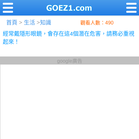
首頁
>
生活
>
知識
觀看人數：490
經常戴隱形眼鏡，會存在這4個潛在危害，請務必重視
起來！
google廣告