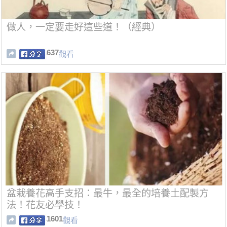
做人，一定要走好這些道！（經典）
637
觀看
盆栽養花高手支招：最牛，最全的培養土配製方
法！花友必學技！
1601
觀看