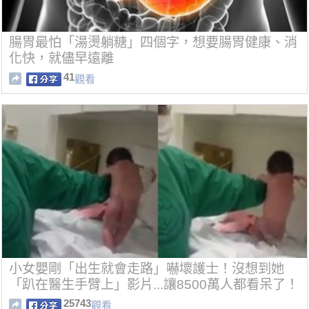
腸胃最怕「湯燙躺糖」四個字，想要腸胃健康、消
化快，就儘早遠離
41
觀看
小女嬰剛「出生就會走路」嚇壞護士！沒想到她
「趴在醫生手臂上」影片...讓8500萬人都看呆了！
25743
觀看