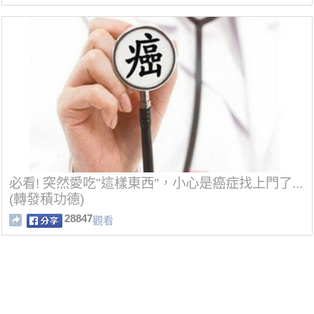
必看! 突然愛吃"這樣東西"，小心是癌症找上門了...
(轉發積功德)
28847
觀看