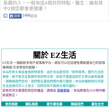
長壽的人，一般有這4個共同特點，醫生：擁有其
中2個您都會更健康！
1456
觀看
關於 EZ生活
EZ生活 一個創新多用戶部落格平台。網友可以在這裡免費創建自己的部落
格頻道!分享學習的經驗。
本站所有文章由會員即時發表，由於本站是受到「即時發表」運作方式所
規限，故不能完全監察所有即時文章，如有不適當或對於文章出處有疑慮
，請聯絡我們告知，我們將在最短時間內進行撤除。本站有權刪除任何留
言及拒絕任何人士發文，同時亦有不刪除文章的權利。
若有任何文章侵犯到您的權益，請瑱妥
侵權舉報
，本站將會在24小時內刪
除或修正。
使用條款
隱私條款
著作權保護
聯絡我們
廣告合作