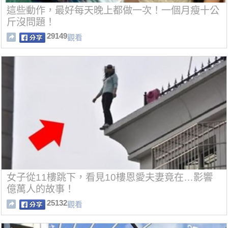
這些動作，最好每天晚上都做一次！一個月瘦十公
斤沒問題！
29149
觀看
女子從11樓跳下，看見10樓恩愛夫妻竟在…影響
億萬人的故事！
25132
觀看