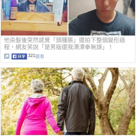
他染髮後突然感覺「頭腫脹」還拍下整個變形過
程，網友笑說「是男版還我漂漂拳無誤」！
321
觀看