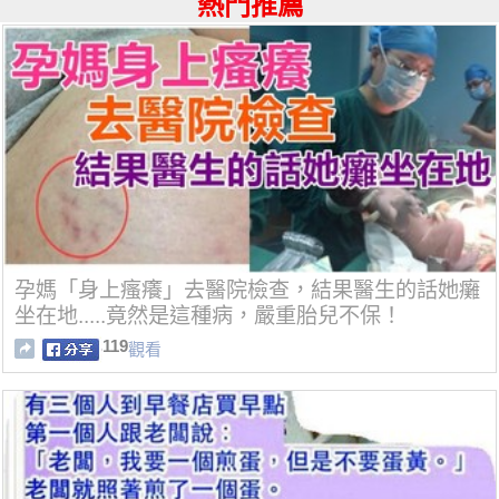
熱門推薦
孕媽「身上瘙癢」去醫院檢查，結果醫生的話她癱
坐在地.....竟然是這種病，嚴重胎兒不保！
119
觀看