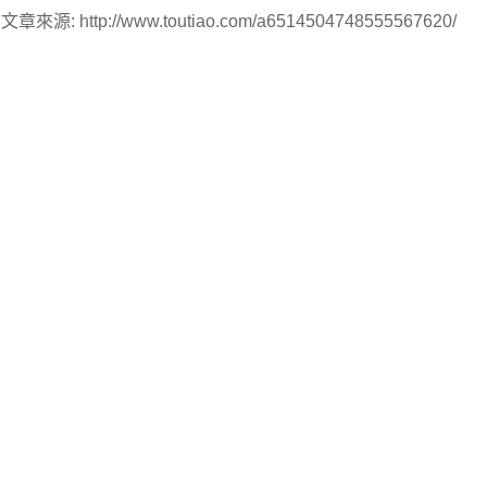
文章來源: http://www.toutiao.com/a6514504748555567620/