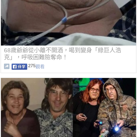
68歲爺爺從小離不開酒，喝到變身「綠巨人浩
克」，呼吸困難險奪命！
275
觀看