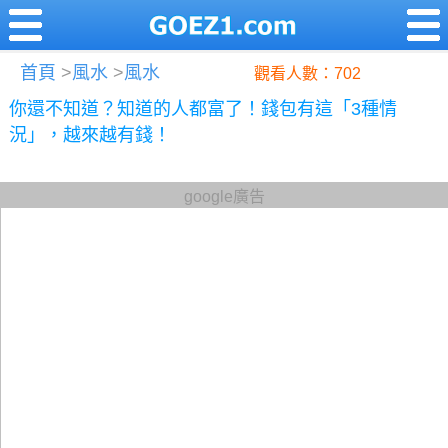
首頁
>
風水
>
風水
觀看人數：702
你還不知道？知道的人都富了！錢包有這「3種情
況」，越來越有錢！
google廣告