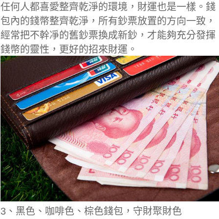
任何人都喜愛整齊乾淨的環境，財運也是一樣。錢
包內的錢幣整齊乾淨，所有鈔票放置的方向一致，
經常把不幹凈的舊鈔票換成新鈔，才能夠充分發揮
錢幣的靈性，更好的招來財運。
3、黑色、咖啡色、棕色錢包，守財聚財色