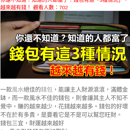
你還不知道？知道的人都富了！錢包有這「3種情況」，
越來越有錢！ 觀看人數：702
一款
風水
絕佳的
錢包
，能讓主人財源滾滾，滿體金
缽，而一款風水不佳的錢包，則會讓其主人不知不
覺中，賺的越來越少，花錢越來越多。錢包的好壞
不在於有多貴，是要看它是不是可以幫您旺財。
錢包三宜，財運越來越好