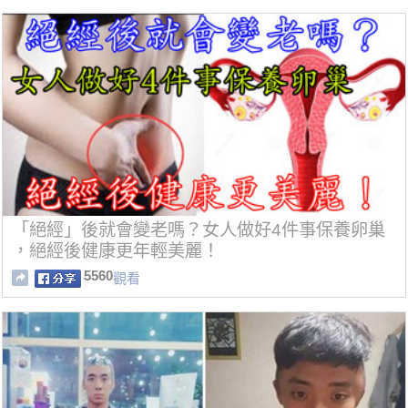
「絕經」後就會變老嗎？女人做好4件事保養卵巢
，絕經後健康更年輕美麗！
5560
觀看