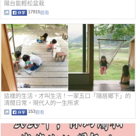
陽台能輕松盆栽
17915
觀看
這樣的生活，才叫生活！一家五口「隱居鄉下」的
清閒日常，現代人的一生所求
153
觀看