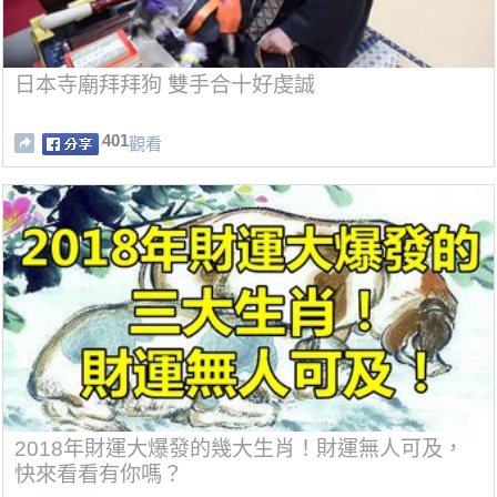
日本寺廟拜拜狗 雙手合十好虔誠
401
觀看
2018年財運大爆發的幾大生肖！財運無人可及，
快來看看有你嗎？