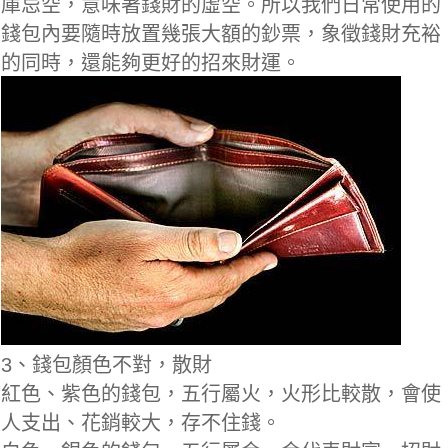
庫忌空，意味著錢財的虛空。所以我們日常使用的
錢包內要隨時放置幾張大額的鈔票，象徵錢財充裕
的同時，還能夠更好的招來財運。
3、錢包顏色不對，散財
紅色、紫色的錢包，五行屬火，火形比較散，會使
人支出、花銷較大，存不住錢。