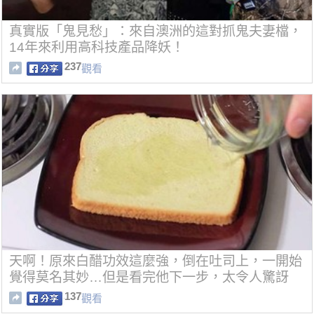
真實版「鬼見愁」：來自澳洲的這對抓鬼夫妻檔，
14年來利用高科技產品降妖！
237
觀看
天啊！原來白醋功效這麼強，倒在吐司上，一開始
覺得莫名其妙…但是看完他下一步，太令人驚訝
了....
137
觀看