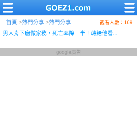
首頁
>
熱門分享
>
熱門分享
觀看人數：169
男人肯下廚做家務，死亡率降一半！轉給他看...
google廣告