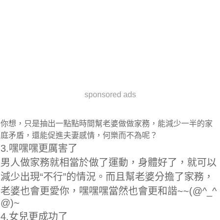
sponsored ads
你想，只是抽出一點點時間幫老婆做做家務，能減少一半的家
庭矛盾，還能促進夫妻感情，何樂而不為呢？
3.嘿嘿嘿更厲害了
男人做家務就相當於做了運動，身體好了，就可以
減少出現“不行”的情況。而且幫老婆分擔了家務，
老婆也會更愛你，嘿嘿嘿當然也會更和諧~~(@^_^
@)~
4.女兒更成功了