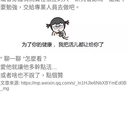
要勉強，交給專業人員去做吧。
“ 聊一聊 ”怎麼看？
愛他就讓他多幹點活...
或者啥也不說了，點個贊
文章來源: https://mp.weixin.qq.com/s/_ln1HJIe6NbXBYmEd0B
_mg