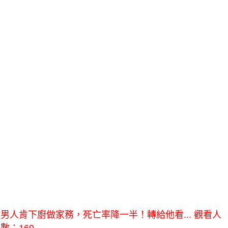
男人肯下廚做家務，死亡率降一半！轉給他看... 觀看人