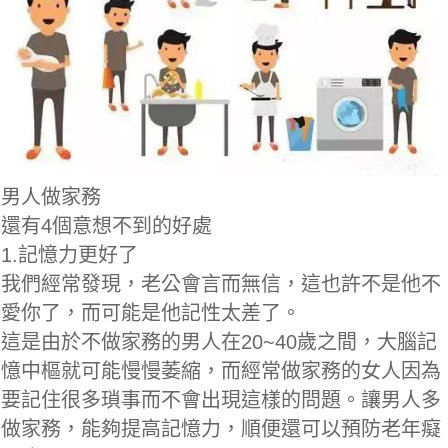
男人做家務
還有4個意想不到的好處
1.記憶力更好了
我們經常發現，老公會言而無信，這也許不是他不
愛你了，而可能是他記性太差了。
這是由於不做家務的男人在20~40歲之間，大腦記
憶中樞就可能慢慢萎縮，而經常做家務的女人因為
要記住很多瑣事而不會出現這樣的問題。讓男人多
做家務，能夠提高記憶力，順便還可以預防老年癡