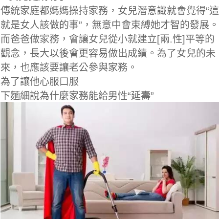
傳統家庭都媽媽操持家務，女兒潛意識就會覺得“這
就是女人該做的事”，無意中會束縛她才智的發展。
而爸爸做家務，會讓女兒從小就建立[兩.性]平等的
觀念，長大以後會更容易做出成績。為了女兒的未
來，也應該要讓老公參與家務。
為了讓他心服口服
下麵細說為什麼家務能給男性“延壽”