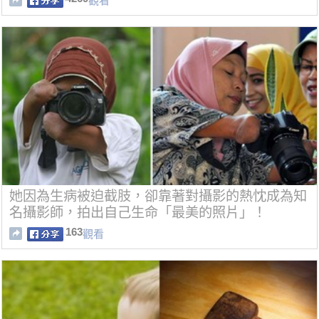
觀看
她因為生病被迫截肢，卻靠著對攝影的熱忱成為知
名攝影師，拍出自己生命「最美的照片」！
163
觀看