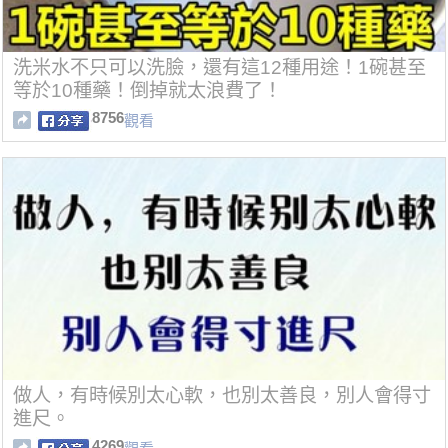
洗米水不只可以洗臉，還有這12種用途！1碗甚至
等於10種藥！倒掉就太浪費了！
8756
觀看
做人，有時候別太心軟，也別太善良，別人會得寸
進尺。
4269