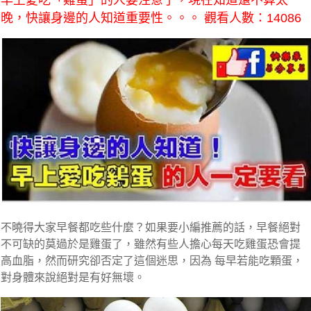
早上愛吃「雞蛋」的人要注意了，現在知道還不算太
晚，快讓身邊的人知道重要性。。。 觀看人數：14086
不曉得大家早餐都吃些什麼？如果要小編推薦的話，早餐絕對
不可缺的莫過於是雞蛋了，雖然有些人擔心每天吃雞蛋恐會提
高血脂，然而研究卻否定了這個迷思，因為
每早若能吃顆蛋，
對身體來說絕對是有好無壞。