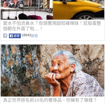
愛水不怕流鼻水？街頭驚現超短褲辣妹！屁股蛋整
個都在外面了啦....！
18043
觀看
真正世界排名前10名的奢侈品，你擁有了幾樣？