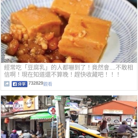
經常吃「豆腐乳」的人都嚇到了！竟然會....不敢相
信啊！現在知道還不算晚！趕快收藏吧！！！
732829
觀看