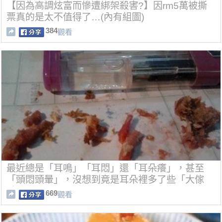
【因為高調炫富而慘遭綁架殺害?】因rm5萬被撕
票真的是太不值得了…(內有組圖)
384
觀看
最近總是「耳鳴」「耳悶」還「耳朵癢」，甚至
「頭悶頭暈」，沒想到竟是耳朵裡多了些「大傢
夥」！
669
觀看