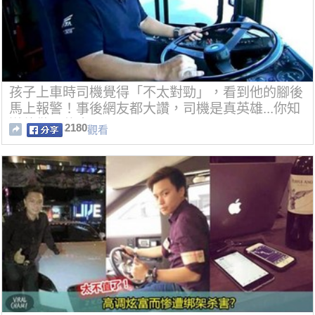
孩子上車時司機覺得「不太對勁」，看到他的腳後
馬上報警！事後網友都大讚，司機是真英雄...你知
道他做了什麽嗎？
2180
觀看