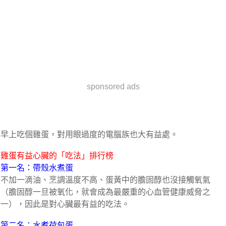
sponsored ads
早上吃個雞蛋，對用眼過度的電腦族也大有益處。
雞蛋有益心臟的「吃法」排行榜
第一名：帶殼水煮蛋
不加一滴油、烹調溫度不高、蛋黃中的膽固醇也沒接觸氧氣
（膽固醇一旦被氧化，就會成為最嚴重的心血管健康威脅之
一），因此是對心臟最有益的吃法。
第二名：水煮荷包蛋