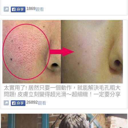
1869
觀看
太實用了! 居然只要一個動作，就能解決毛孔粗大
問題! 皮膚立刻變得超光滑～超細緻！一定要分享
出去！
26892
觀看