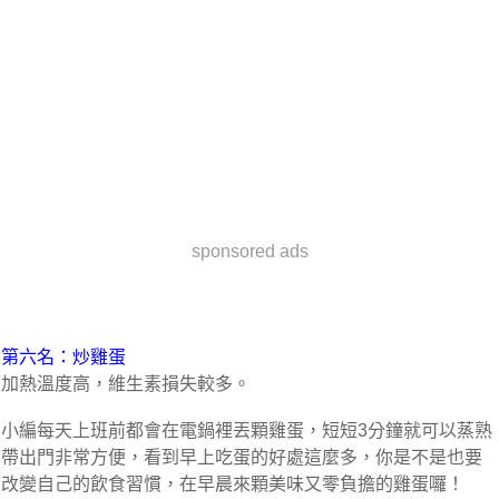
sponsored ads
第六名：炒雞蛋
加熱溫度高，維生素損失較多。
小編每天上班前都會在電鍋裡丟顆雞蛋，短短3分鐘就可以蒸熟
帶出門非常方便，看到早上吃蛋的好處這麼多，你是不是也要
改變自己的飲食習慣，在早晨來顆美味又零負擔的雞蛋囉！