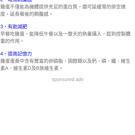
雞蛋不僅能為機體提供充足的蛋白質，還可延緩胃的排空速
度，延長餐後的飽腹感。
3、有助減肥
早餐吃雞蛋，能降低午餐以及一整天的熱量攝入，起到控製體
重的作用。
4、提高記憶力
雞蛋蛋黃中含有豐富的卵磷脂、固醇類以及鈣、磷、鐵、維生
素A、維生素D及B族維生素。
sponsored ads