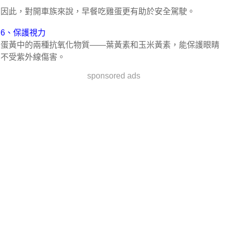
因此，對開車族來說，早餐吃雞蛋更有助於安全駕駛。
6、保護視力
蛋黃中的兩種抗氧化物質——葉黃素和玉米黃素，能保護眼睛
不受紫外線傷害。
sponsored ads