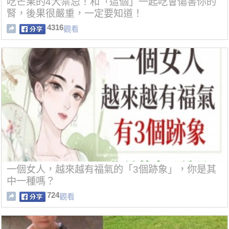
吃芒果的4大禁忌！和「這個」一起吃會傷害你的
腎，後果很嚴重，一定要知道！
4316
觀看
一個女人，越來越有福氣的「3個跡象」，你是其
中一種嗎？
724
觀看