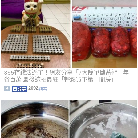
365存錢法遜了！網友分享「7大簡單儲蓄術」年
省百萬 最後這招最狂「輕鬆買下第一間房」
2092
觀看