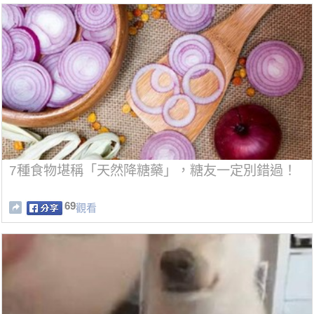
7種食物堪稱「天然降糖藥」，糖友一定別錯過！
69
觀看