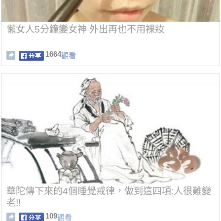
懶女人5分鐘變女神 外出再也不用裸妝
1664
觀看
華陀傳下來的4個睡覺戒律，做到這四項:人很難變
老!!
109
觀看