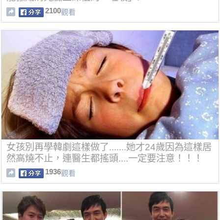
2100
觀看
女孩別再學韓劇這樣做了.......她才24歲因為這樣居
然高燒不止，連醫生都搖頭....一定要注意！！！
1936
觀看