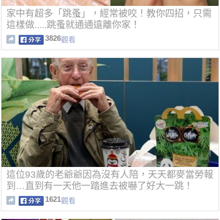
家中有超多「跳蚤」，經常被咬！教你四招，只需
這樣做.....跳蚤就通通遠離你家！
3826
觀看
這位93歲的老爺爺因為沒有人陪，天天都麥當勞報
到…直到有一天他一踏進去被嚇了好大一跳！
1621
觀看