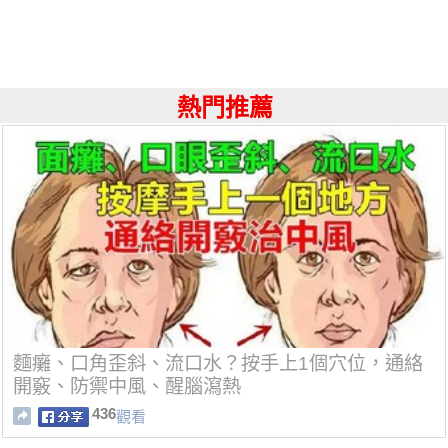
熱門推薦
麵癱、口角歪斜、流口水？按手上1個穴位，通絡
開竅、防禦中風、醒腦瀉熱
436
觀看