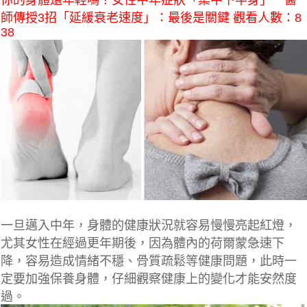
你的身體還年輕嗎？女性中年症狀「集中下半身」 醫
師傳授3招「延緩衰老速度」：最後是關鍵 觀看人數：8
38
一旦邁入中年，身體的健康狀況就容易慢慢亮起紅燈，
尤其女性在經過更年期後
，因為體內的荷爾蒙急速下
降，容易造成情緒不穩、骨質疏鬆等健康問題
，此時一
定要加強保養身體，仔細觀察健康上的變化才能安然度
過。