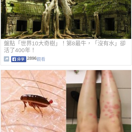
盤點「世界10大奇樹」！第8最牛，「沒有水」卻
活了400年！
2896
觀看