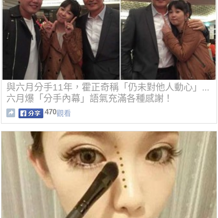
與六月分手11年，霍正奇稱「仍未對他人動心」...
六月爆「分手內幕」語氣充滿各種感謝！
470
觀看