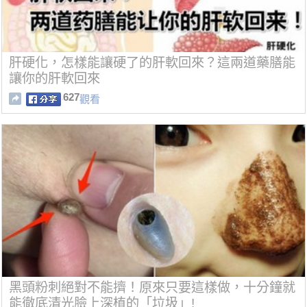
肝硬化，怎樣能讓硬了的肝軟回來？這兩道藥膳能
讓你的肝軟回來
627
觀看
黑頭粉刺絕對不能擠！原來只要這樣做，十分鐘就
能徹底清光臉上深植的「垃圾」!