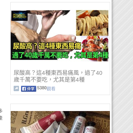
尿酸高？這4種東西易痛風，過了40
歲千萬不要吃，尤其是第4種
5380
觀看
多
產