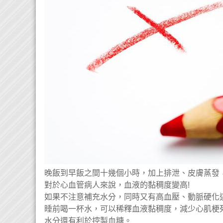
晚飯到早飯之間十幾個小時，加上排泄、皮膚蒸發
對於心血管病人來說，血液的黏稠度變高!
如果不注意補充水分，同時又有高血壓、動脈硬化
睡前喝一杯水，可以稀釋血液黏稠度，減少心肌梗
水分還有利於控製血糖。