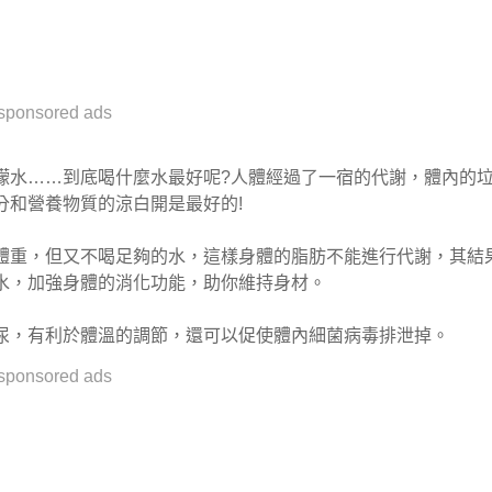
sponsored ads
檬水……到底喝什麼水最好呢?人體經過了一宿的代謝，體內的
分和營養物質的涼白開是最好的!
體重，但又不喝足夠的水，這樣身體的脂肪不能進行代謝，其結
水，加強身體的消化功能，助你維持身材。
尿，有利於體溫的調節，還可以促使體內細菌病毒排泄掉。
sponsored ads