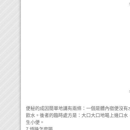
便秘的成因簡單地講有兩條：一個是體內宿便沒有
飲水。後者的臨時處方是：大口大口地喝上幾口水
生小便。
7.煩躁怎麼喝