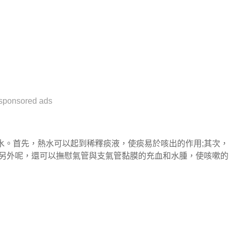
sponsored ads
水。首先，熱水可以起到稀釋痰液，使痰易於咳出的作用;其次，
;另外呢，還可以撫慰氣管與支氣管黏膜的充血和水腫，使咳嗽的