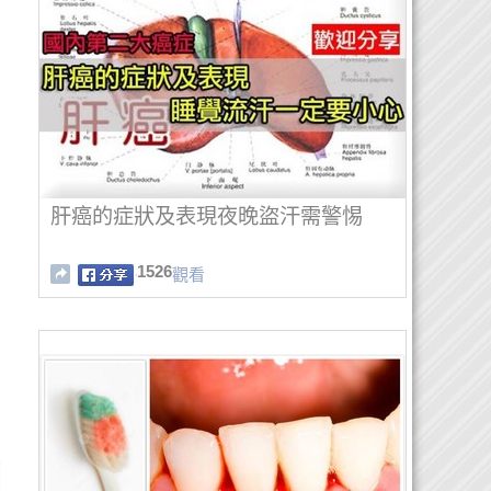
肝癌的症狀及表現夜晚盜汗需警惕
1526
觀看