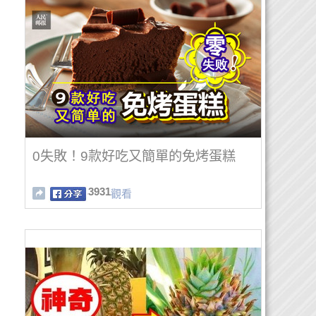
0失敗！9款好吃又簡單的免烤蛋糕
3931
觀看