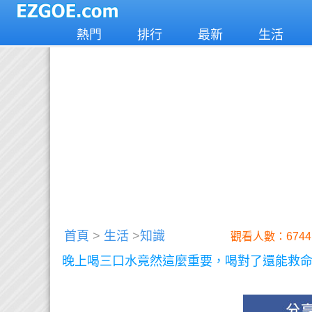
熱門
排行
最新
生活
首頁
>
生活
>
知識
觀看人數：6744
晚上喝三口水竟然這麼重要，喝對了還能救