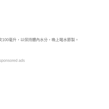
;
100毫升，以保持體內水分，晚上喝水節製。
sponsored ads