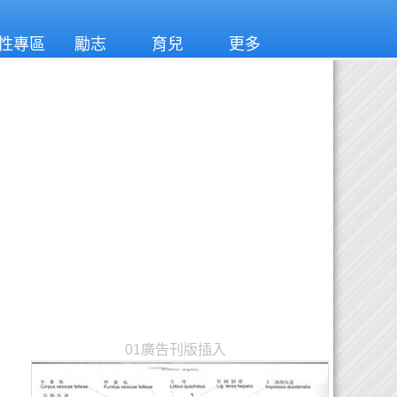
性專區
勵志
育兒
更多
01廣告刊版插入