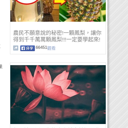
農民不願意說的秘密!一顆鳳梨，讓你
得到千千萬萬顆鳳梨!!!一定要學起來!
垃
66451
觀看
果