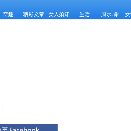
奇趣
精彩文章
女人須知
生活
風水-命
女
理
命！