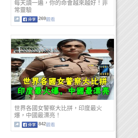
每天讀一遍，你的命會越來越好！非
常靈驗
269
觀看
世界各國女警察大比拼，印度最火
爆，中國最漂亮！
842
觀看