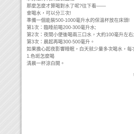
那麼怎麼才算喝對水了呢?往下看——
會喝水，可以分三次!
準備一個能裝500-1000毫升水的保溫杯放在床頭!
第1次：臨睡前喝200-300毫升水;
第2次：夜間小便後喝兩三口水，大約100毫升左右
第3次：晨起再喝300-500毫升。
如果擔心起夜影響睡眠，白天就少量多次喝水，每次
1.色斑怎麼喝
清晨一杯涼白開。