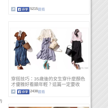
5215
觀看
穿搭技巧：35歲後的女生穿什麼顏色
才優雅好看顯年輕？這篇一定要收
藏！
2438
觀看
的