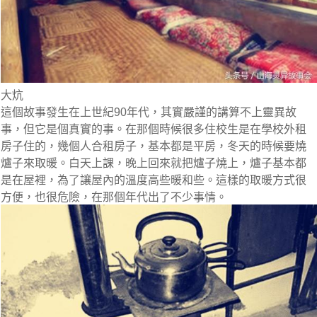
大炕
這個故事發生在上世紀90年代，其實嚴謹的講算不上靈異故
事，但它是個真實的事。在那個時候很多住校生是在學校外租
房子住的，幾個人合租房子，基本都是平房，冬天的時候要燒
爐子來取暖。白天上課，晚上回來就把爐子燒上，爐子基本都
是在屋裡，為了讓屋內的溫度高些暖和些。這樣的取暖方式很
方便，也很危險，在那個年代出了不少事情。