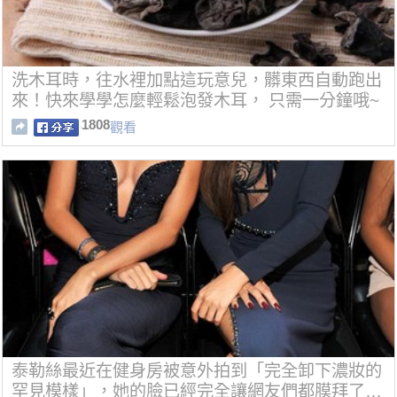
洗木耳時，往水裡加點這玩意兒，髒東西自動跑出
來！快來學學怎麼輕鬆泡發木耳， 只需一分鐘哦~
1808
觀看
泰勒絲最近在健身房被意外拍到「完全卸下濃妝的
罕見模樣」，她的臉已經完全讓網友們都膜拜了…