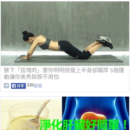
腋下「這塊肉」害你明明很瘦上半身卻顯厚 5個運
動讓你美秀肩膀不用怕
330
觀看