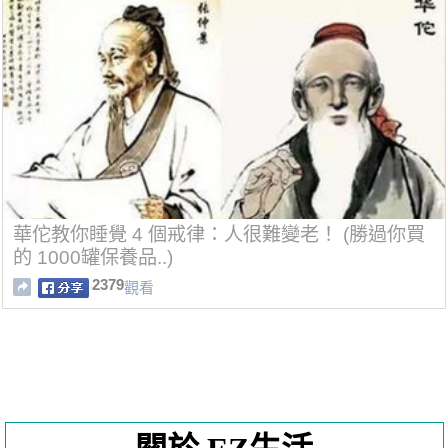
華佗教你睡覺 4 個戒律：人很難變老！ (勝過你買
的 1000罐保養品..)
2379
觀看