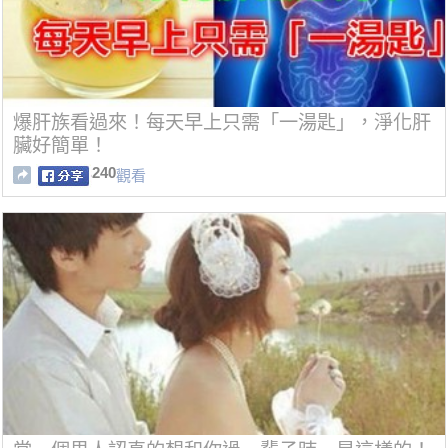
爆肝族看過來！每天早上只需「一湯匙」，淨化肝
臟好簡單！
240
觀看