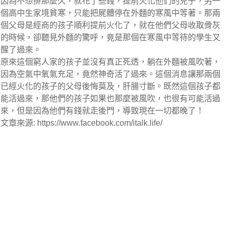
因為不想排那麼久，就花了些錢，提前火化他們的兒子，另一
個高中生家境貧寒，只能把屍體停在外麵的寒風中等著。那兩
個父母是經商的孩子順利提前火化了，就在他們父母收取骨灰
的時候，卻聽見外麵的驚呼，竟是那個在寒風中等待的學生又
醒了過來。
原來這個窮人家的孩子並沒有真正死透，躺在外麵被風吹著，
因為空氣中氧氣充足，竟然神奇活了過來。這個消息讓那兩個
已經火化的孩子的父母後悔莫及，肝腸寸斷。既然這個孩子都
能活過來，那他們的孩子如果也那麼被風吹，也很有可能活過
來，但是因為他們有錢就走後門，導致現在一切都晚了！
文章來源: https://www.facebook.com/italk.life/