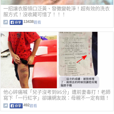
一招讓衣服領口泛黃、發黴變乾淨！超有效的洗衣
服方式！沒收藏可惜了！！！
13438
觀看
他心碎痛喊「兒子沒考到95分」遭前妻毒打！老師
寫下「一行紅字」卻讓網友說：母親不一定有錯！
492
觀看