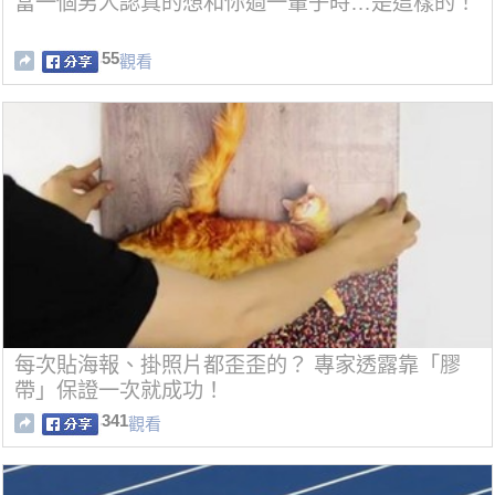
當一個男人認真的想和你過一輩子時…是這樣的！
55
觀看
每次貼海報、掛照片都歪歪的？ 專家透露靠「膠
帶」保證一次就成功！
341
觀看