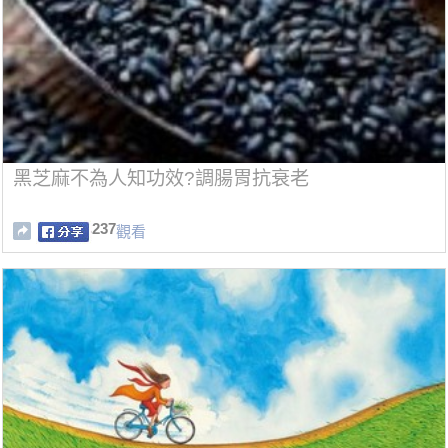
黑芝麻不為人知功效?調腸胃抗衰老
237
觀看