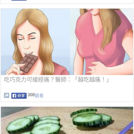
吃巧克力可緩經痛？醫師：「越吃越痛！」
308
觀看