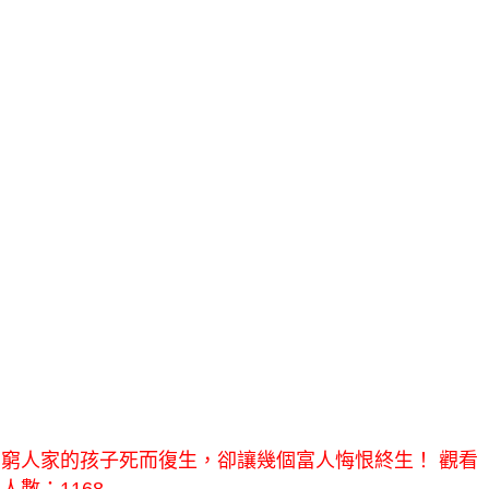
窮人家的孩子死而復生，卻讓幾個富人悔恨終生！ 觀看