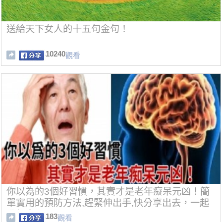
送給天下女人的十五句金句！
10240
觀看
你以為的3個好習慣，其實才是老年癡呆元凶！簡
單實用的預防方法,趕緊伸出手,快分享出去，一起
動起來吧！
183
觀看