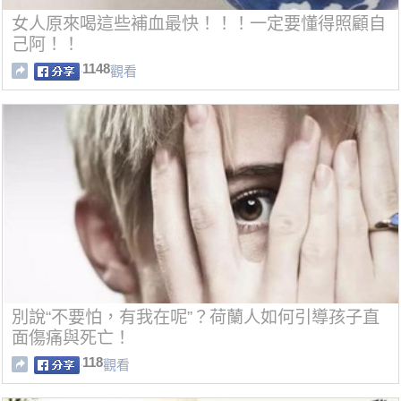
女人原來喝這些補血最快！！！一定要懂得照顧自
己阿！！
1148
觀看
別說“不要怕，有我在呢”？荷蘭人如何引導孩子直
面傷痛與死亡！
118
觀看