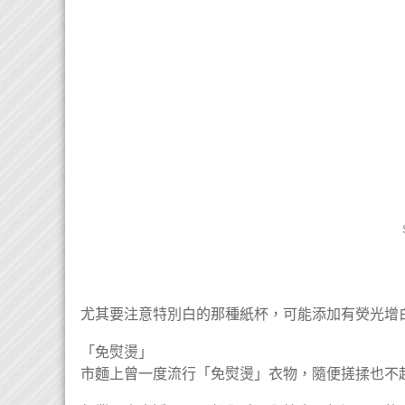
尤其要注意特別白的那種紙杯，可能添加有熒光增
「免熨燙」
市麵上曾一度流行「免熨燙」衣物，隨便搓揉也不