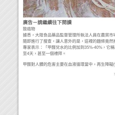
廣告－請繼續往下閱讀
致癌物
據悉，大陸食品藥品監督管理所執法人員在農貿市
隨即進行了搜查，讓人意外的是，這裡的麵條竟然
專家表示：「甲醛兌水的比例加到35%-40%，它
至4天，甚至一個禮拜。
甲醛對人體的危害主要在血液循環當中，再生障礙(