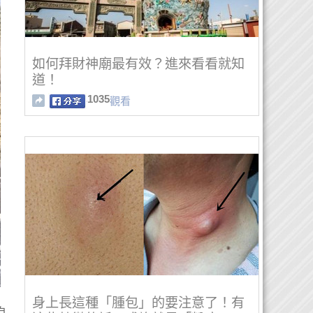
如何拜財神廟最有效？進來看看就知
道！
1035
觀看
身上長這種「腫包」的要注意了！有
自