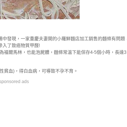
場中發現，一家重慶夫妻開的小羅鮮麵店加工銷售的麵條有問題
摻入了致癌物質甲醛!
稱為福爾馬林，也能泡屍體，麵條常溫下能保存4-5個小時，長達3
性貧血)，得白血病，可導致不孕不育。
sponsored ads