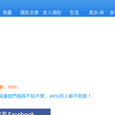
奇趣
精彩文章
女人須知
生活
風水-命
女
理
數：9856
我們病得不知不覺... 99％的人都不知道！