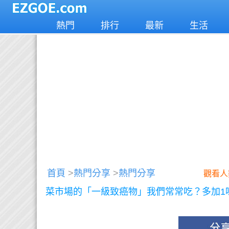
熱門
排行
最新
生活
首頁
>
熱門分享
>
熱門分享
觀看人
菜市場的「一級致癌物」我們常常吃？多加1味讓