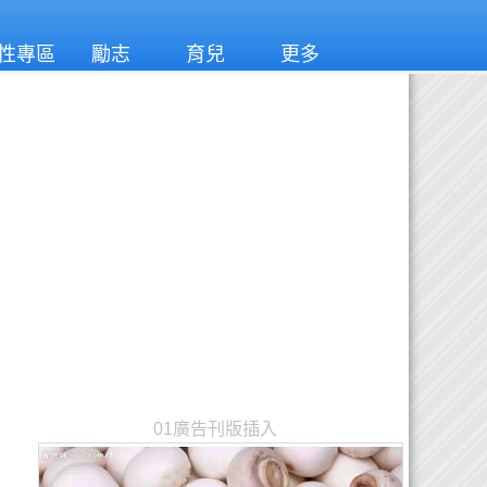
性專區
勵志
育兒
更多
01廣告刊版插入