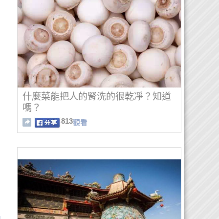
什麼菜能把人的腎洗的很乾凈？知道
嗎？
813
觀看
：