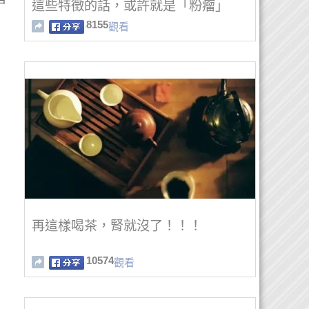
這些特徵的話，或許就是「粉瘤」
了……
8155
觀看
再這樣喝茶，腎就沒了！！！
10574
觀看