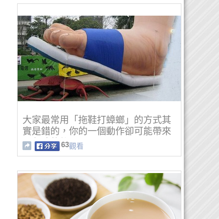
大家最常用「拖鞋打蟑螂」的方式其
實是錯的，你的一個動作卻可能帶來
更危險的後果…
63
觀看