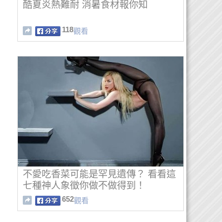
酷夏炎熱難耐 消暑食材報你知
118
觀看
不愛吃香菜可能是罕見遺傳？ 看看這
七種神人象徵你做不做得到！
652
觀看