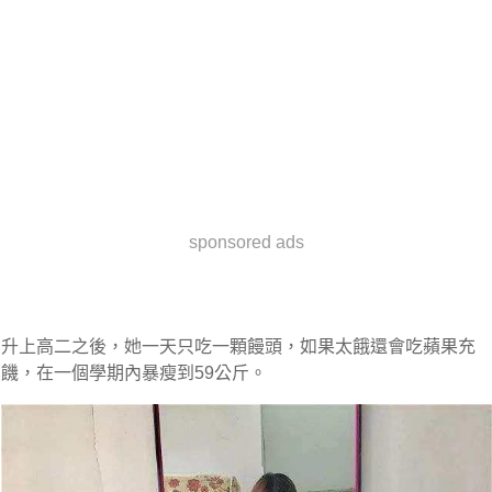
sponsored ads
升上高二之後，她一天只吃一顆饅頭，如果太餓還會吃蘋果充
饑，在一個學期內暴瘦到59公斤。