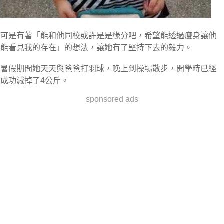
可是有著「能和他同校或許是是緣分吧，希望能透過瘦身讓他
能看見我的存在」的想法，讓她有了堅持下去的毅力。
暑假期間她天天與爸爸打羽球，晚上到操場散步，開學時已經
成功減掉了4公斤。
sponsored ads