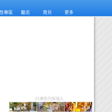
性專區
勵志
育兒
更多
01廣告刊版插入