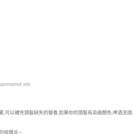
sponsored ads
,可以補充頭髮缺失的營養,如果你的頭髮有染過顏色,啤酒洗頭,
的保健品。