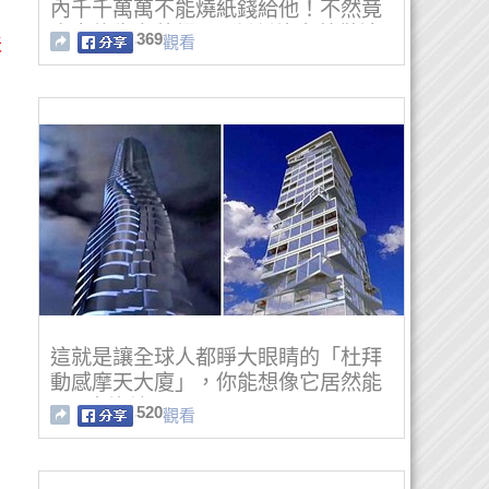
內千千萬萬不能燒紙錢給他！不然竟
會害往生者落得.......偏偏許多葬儀社
369
觀看
天
卻為了賺錢而........
這就是讓全球人都睜大眼睛的「杜拜
動感摩天大廈」，你能想像它居然能
360度旋轉嗎？！
520
觀看