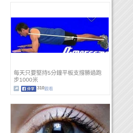
每天只要堅持5分鐘平板支撐勝過跑
步1000米
310
觀看