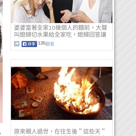
婆婆當著全家10幾個人的麵前，大聲
叫媳婦切水果給全家吃，媳婦回答讓
婆婆氣炸了！
135
觀看
原來親人過世，在往生後＂這些天＂
，