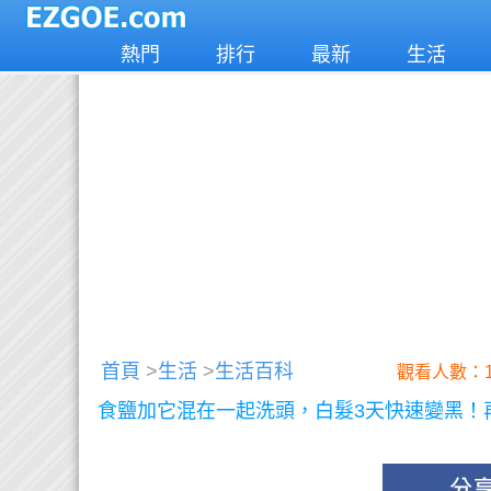
熱門
排行
最新
生活
首頁
>
生活
>
生活百科
觀看人數：1
食鹽加它混在一起洗頭，白髮3天快速變黑！