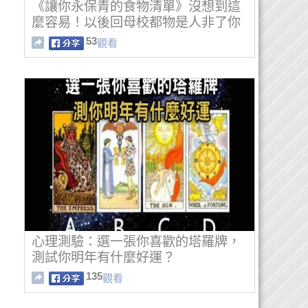
《讓你永保青的食物清單》沒想到這
麼容易！以後回母校都物是人非了你
還是長得跟當年一樣！一定要吃
53
觀看
心理測驗：選一張你喜歡的塔羅牌，
測試你明年有什麼好運？
135
觀看