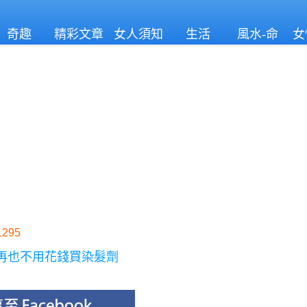
奇趣
精彩文章
女人須知
生活
風水-命
女
理
295
再也不用花錢買染髮劑