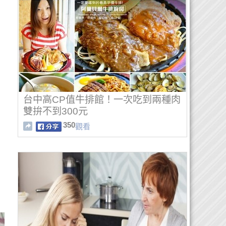
台中高CP值牛排館！一次吃到兩種肉
雙拚不到300元
350
觀看