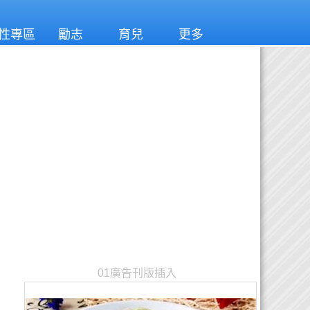
性專區
勵志
育兒
更多
01廣告刊版插入