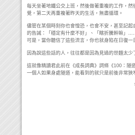
每天坐著地鐵公交上班，然後做著重複的工作，然
覺，第二天再重複著昨天的生活，無盡循環。
儘管在某個時刻你也會惶恐，也會不安，甚至記起
的告誡：「穩定有什麼不好」、「瞎折騰幹嘛」…
可是，當你聽信了這些流言，你也就身陷在日復一
因為說這些話的人，往往都是因為見過的世麵太少
這就像精讀君此前在《成長詞典》詞條《100：隧
一個人如果身處隧道，能看到的就只是前後非常狹