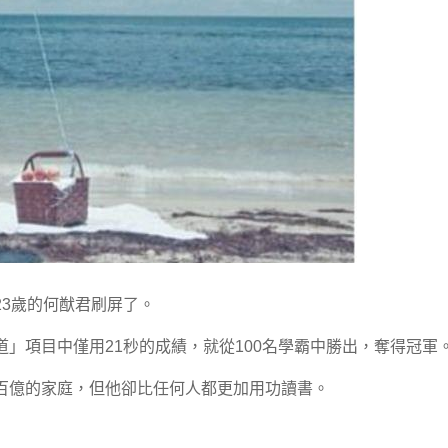
3歲的何猷君刷屏了。
」項目中僅用21秒的成績，就從100名學霸中勝出，奪得冠軍
百億的家庭，但他卻比任何人都更加用功讀書。