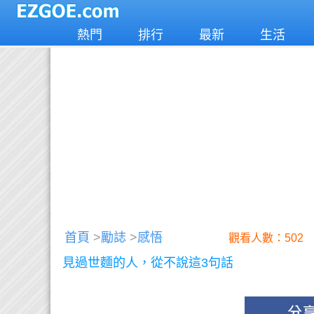
熱門
排行
最新
生活
首頁
>
勵誌
>
感悟
觀看人數：502
見過世麵的人，從不說這3句話