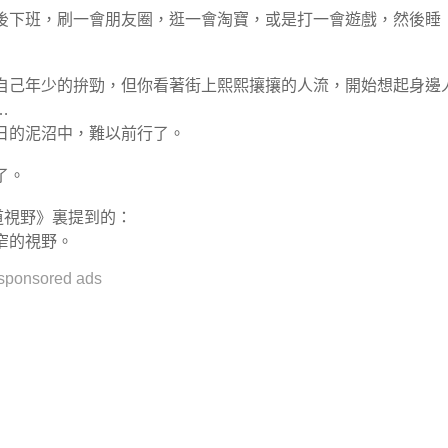
後下班，刷一會朋友圈，逛一會淘寶，或是打一會遊戲，然後睡
自己年少的拚勁，但你看著街上熙熙攘攘的人流，開始想起身邊
…
日的泥沼中，難以前行了。
了。
道視野》裏提到的：
窄的視野。
sponsored ads