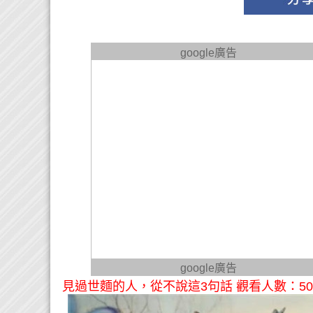
google廣告
google廣告
見過世麵的人，從不說這3句話 觀看人數：50