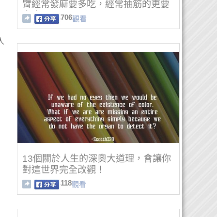
臂經常發麻要多吃，經常抽筋的更要
多吃！
706
觀看
人
13個關於人生的深奧大道理，會讓你
對這世界完全改觀！
118
觀看