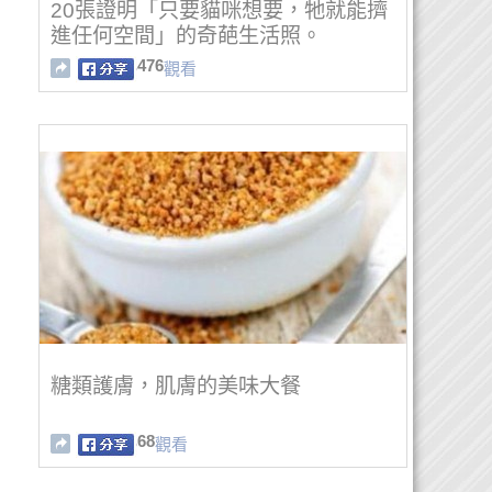
20張證明「只要貓咪想要，牠就能擠
進任何空間」的奇葩生活照。
476
觀看
糖類護膚，肌膚的美味大餐
68
觀看