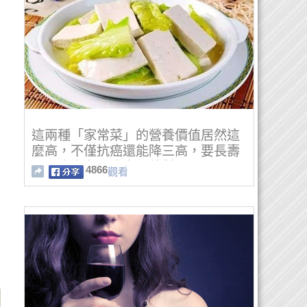
這兩種「家常菜」的營養價值居然這
麼高，不僅抗癌還能降三高，要長壽
不用吃人參，吃它們就對了！
4866
觀看