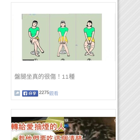
盤腿坐真的很傷！11種
2275
觀看