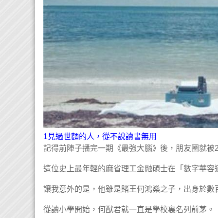
1見過世麵的人，從不說讀書無用
記得前陣子播完一期《最強大腦》後，朋友圈就被2
這位史上最年輕的麻省理工金融碩士在「數字華容道
讓我意外的是，他雖是賭王何鴻燊之子，出身於數
從讀小學開始，何猷君就一直是學校裏名列前茅。