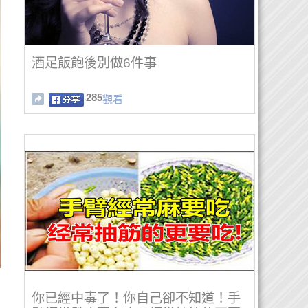
酒足飯飽後別做6件事
285
觀看
你已經中毒了！你自己卻不知道！手