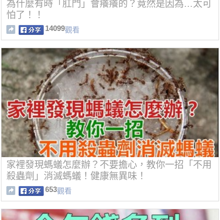
為什麼有時「肛門」會癢癢的？竟然是因為…太可
怕了！！
14099
觀看
家裡發現螞蟻怎麼辦？不要擔心，教你一招「不用
殺蟲劑」消滅螞蟻！健康無異味！
653
觀看