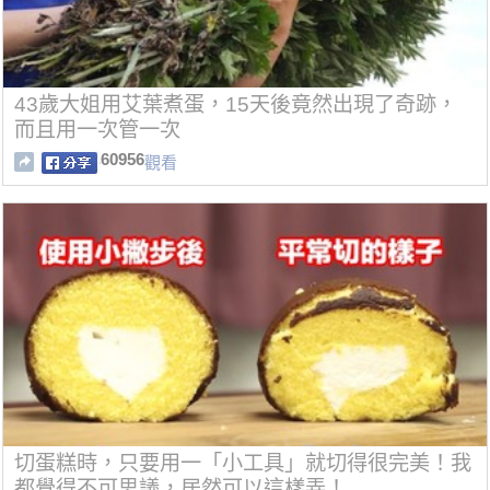
43歲大姐用艾葉煮蛋，15天後竟然出現了奇跡，
而且用一次管一次
60956
觀看
切蛋糕時，只要用一「小工具」就切得很完美！我
都覺得不可思議，居然可以這樣弄！