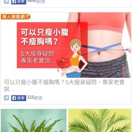
4650
觀看
可以只瘦小腹不瘦胸嗎？5大瘦身疑問，專家老實
說…
115
觀看