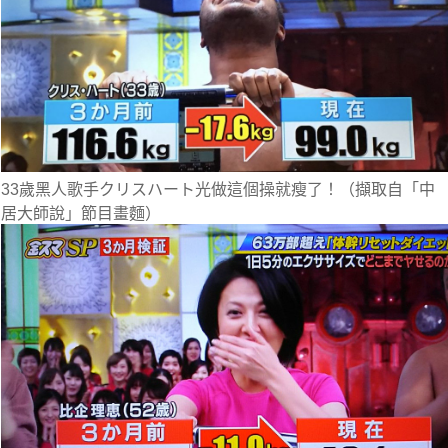
33歲黑人歌手クリスハート光做這個操就瘦了！（擷取自「中
居大師說」節目畫麵）