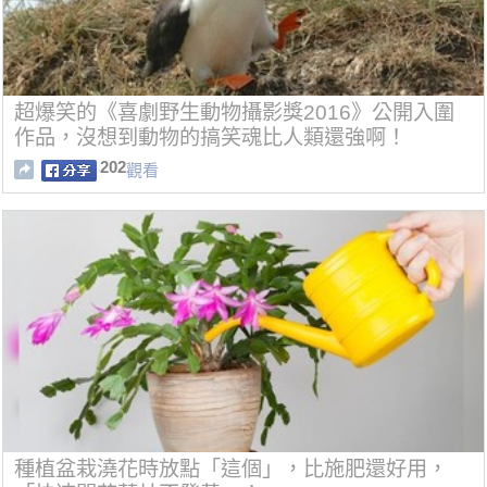
超爆笑的《喜劇野生動物攝影獎2016》公開入圍
作品，沒想到動物的搞笑魂比人類還強啊！
202
觀看
種植盆栽澆花時放點「這個」，比施肥還好用，