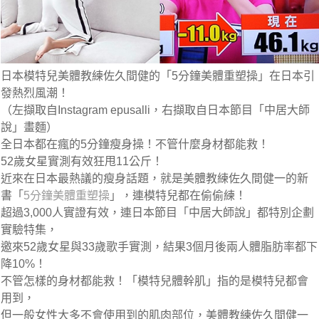
日本模特兒美體教練佐久間健的「5分鐘美體重塑操」在日本引
發熱烈風潮！
（左擷取自Instagram epusalli，右擷取自日本節目「中居大師
說」畫麵）
全日本都在瘋的5分鐘瘦身操！不管什麼身材都能救！
52歲女星實測有效狂甩11公斤！
近來在日本最熱議的瘦身話題，就是美體教練佐久間健一的新
書「
5分鐘美體重塑操
」，連模特兒都在偷偷練！
超過3,000人實證有效，連日本節目「中居大師說」都特別企劃
實驗特集，
邀來52歲女星與33歲歌手實測，結果3個月後兩人體脂肪率都下
降10%！
不管怎樣的身材都能救！
「模特兒體幹肌」指的是模特兒都會
用到，
但一般女性大多不會使用到的肌肉部位，美體教練佐久間健一