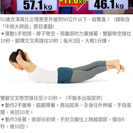
52歲女演員比企理惠意外瘦到50公斤以下，超驚喜！（擷取自
「中居大師說」節目畫麵）
▼運動1
手抱頭、脖子懸空，用腹部的力量撐著，雙腳懸空撐住
10秒，腳踝交叉再撐住10秒；每天3回，大概1分鐘。
雙腳交叉懸空撐住至少10秒。（平裝本出版提供）
▼動作2
手握拳、掂腳蹲著，再站起來，全身往外伸展、手指張
開，來回10次。
▼動作3坐著，背部往前傾，手肘交握往上跨越頭部，撐住6
秒，做10回。