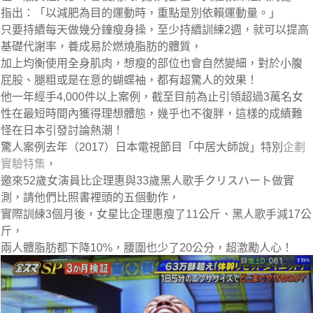
指出：「以減肥為目的運動時，重點是別依賴運動量。」
只要持續每天做幾分鐘瘦身操，至少持續訓練2週，就可以提高
基礎代謝率，養成易於燃燒脂肪的體質，
加上均衡使用全身肌肉，想瘦的部位也會自然變細，對於小腹
屁股、腿粗或是在意的蝴蝶袖，都有超驚人的效果！
他一年經手4,000件以上案例，截至目前為止引領超過3萬名女
性在最短時間內獲得理想體態，幾乎也不復胖，這樣的成績難
怪在日本引發討論熱潮！
驚人案例
去年（2017）日本電視節目「中居大師說」特別
企劃
實驗特集
，
邀來52歲女演員比企理惠與33歲黑人歌手クリスハート做實
測，請他們比照書裡頭的五個動作，
實際訓練3個月後，女星比企理惠瘦了11公斤、黑人歌手減17公
斤，
兩人體脂肪都下降10%，腰圍也少了20公分，超激勵人心！