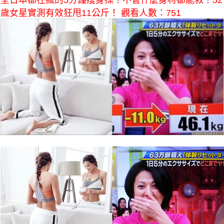
全日本都在瘋的5分鐘瘦身操！不管什麼身材都能救！52
歲女星實測有效狂甩11公斤！ 觀看人數：751