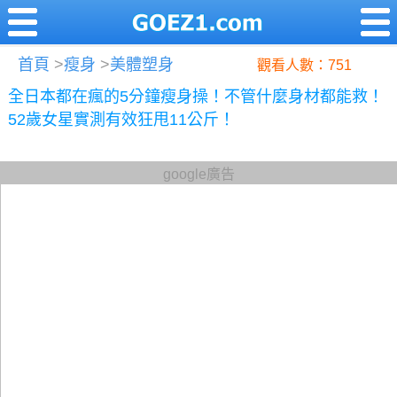
首頁
>
瘦身
>
美體塑身
觀看人數：751
全日本都在瘋的5分鐘瘦身操！不管什麼身材都能救！
52歲女星實測有效狂甩11公斤！
google廣告