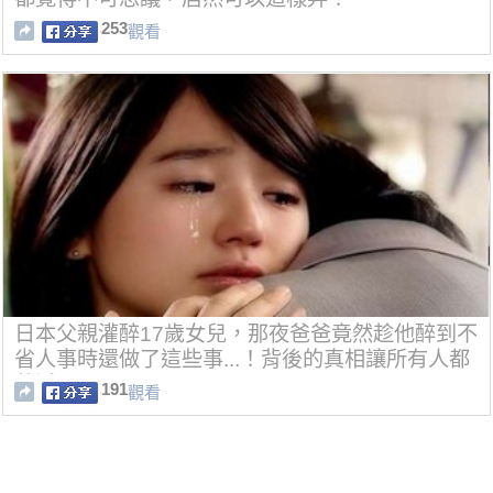
253
觀看
日本父親灌醉17歲女兒，那夜爸爸竟然趁他醉到不
省人事時還做了這些事...！背後的真相讓所有人都
落淚了...
191
觀看