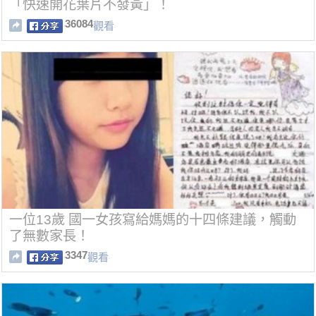
「快速開花葉片不發黃」！
36084
觀看
一位13歲 國一女孩寫給媽媽的十四條建議，觸動
了無數家長！
3347
觀看