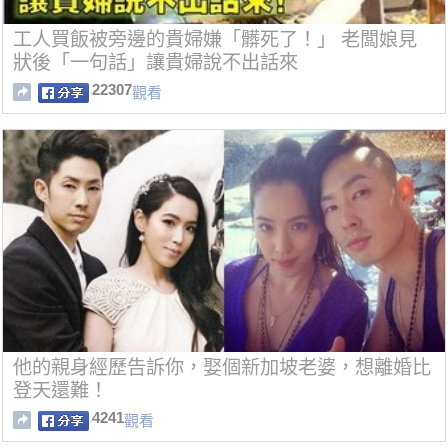
工人買飯被旁邊的貴婦嫌「髒死了！」 老闆娘見
狀後「一句話」讓貴婦說不出話來
22307
觀看
他的親身經歷告訴你，娶個新加坡老婆，想離婚比
登天還難！
4241
觀看