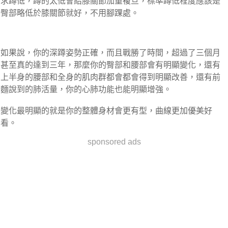
求蹲低，蹲的太低會給膝關節加重複旦，標準蹲低程度應該是
臀部略低於膝關節就好，不用腳踝處。
如果說，你的深蹲姿勢正確，而且戰勝了時間，超過了三個月
甚至真的達到三年，那麼你的臀部和腰部會有明顯變化，還有
上半身的腰部和全身的肌肉群都會都會得到明顯改善，還有前
麵說到的肺活量，你的心肺功能也能明顯增強。
變化最明顯的就是你的整體身材會更有型，曲線更加優美好
看。
sponsored ads