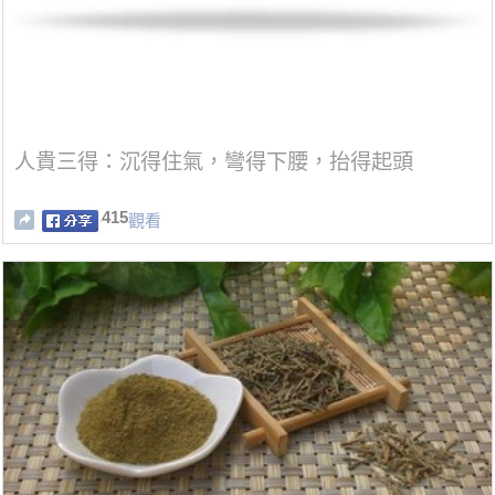
人貴三得：沉得住氣，彎得下腰，抬得起頭
415
觀看