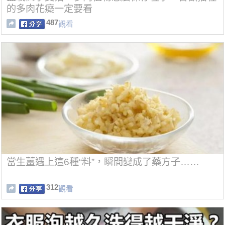
的多肉花癡一定要看
487
觀看
當生薑遇上這6種“料”，瞬間變成了藥方子……
312
觀看