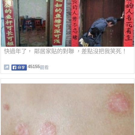
快過年了， 鄰居家貼的對聯 ，差點沒把我笑死！
45155
觀看