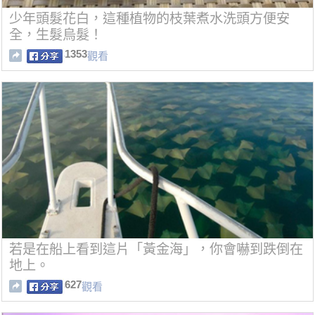
少年頭髮花白，這種植物的枝葉煮水洗頭方便安
全，生髮烏髮！
1353
觀看
若是在船上看到這片「黃金海」，你會嚇到跌倒在
地上。
627
觀看