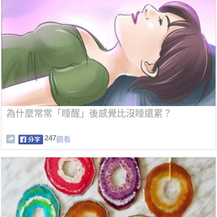
為什麼常常「睡醒」後感覺比沒睡還累？
247
觀看