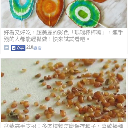
好看又好吃，超美麗的彩色「瑪瑙棒棒糖」，連手
殘的人都能輕鬆做！快來試試看吧。
210
觀看
盆栽高手支招：多肉植物怎麼保存種子，喜歡播種