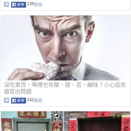
139
觀看
沒吃東西，嘴裡也有酸、甜、苦、鹹味？小心這些
器官出問題
242
觀看