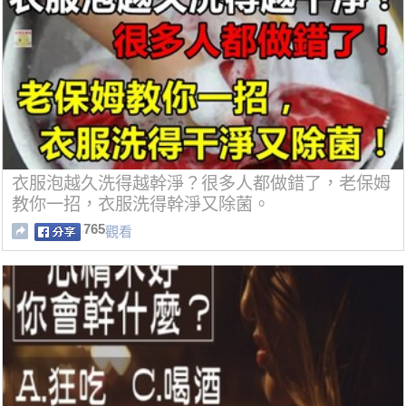
衣服泡越久洗得越幹淨？很多人都做錯了，老保姆
教你一招，衣服洗得幹淨又除菌。
765
觀看