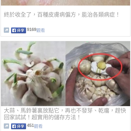
終於收全了，百種皮膚病偏方，能治各類病症！
9169
觀看
大蒜、馬鈴薯裏放點它，再也不發芽、乾癟，趕快
回家試試！超實用的儲存方法！
451
觀看