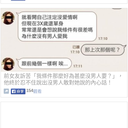
前女友訴苦「我條件那麼好為甚麼沒男人要？」，
他終於忍不住說出沒男人敢對她說的內心話！
154
觀看