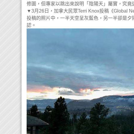
修圖，但專家以跳出來說明「陰陽天」屬實，究竟
▼3月26日，加拿大民眾Terri Knox投稿《Gl
投稿的照片中，一半天空呈灰藍色，另一半卻是夕陽般
認。