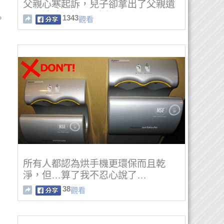
父親心寒起訴，兒子卻拿出了父親遺
照！法院：無理取鬧！
1343
。
觀看
所有人都認為烘手機更環保而且乾
淨，但…算了我不忍心說了…
38
觀看