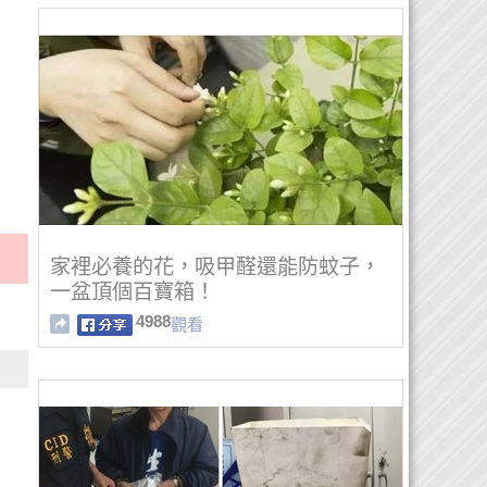
家裡必養的花，吸甲醛還能防蚊子，
一盆頂個百寶箱！
4988
觀看