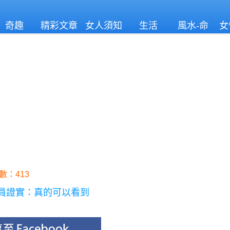
奇趣
精彩文章
女人須知
生活
風水-命
女
理
數：413
員證實：真的可以看到