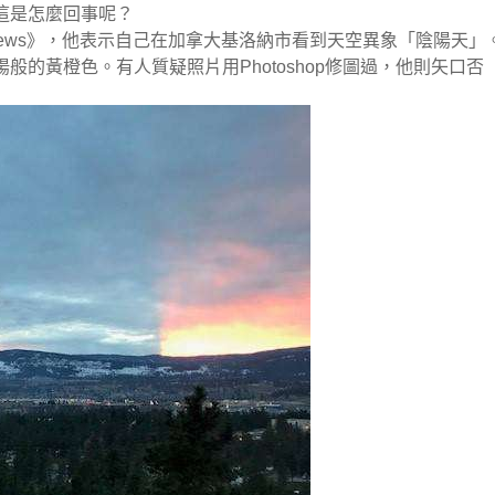
這是怎麼回事呢？
obal News》，他表示自己在加拿大基洛納市看到天空異象「陰陽天」
的黃橙色。有人質疑照片用Photoshop修圖過，他則矢口否