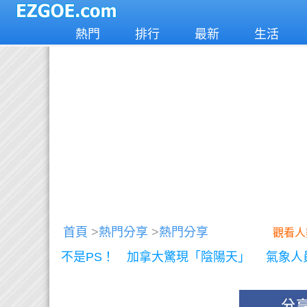
熱門
排行
最新
生活
首頁
>
熱門分享
>
熱門分享
觀看人
不是PS！ 加拿大驚現「陰陽天」 氣象人