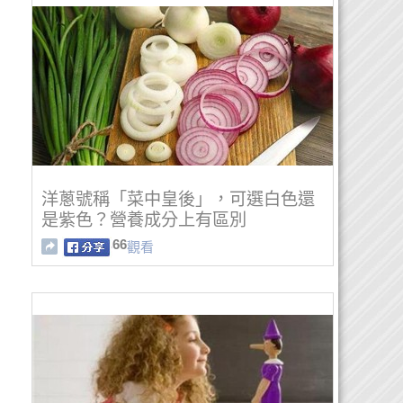
洋蔥號稱「菜中皇後」，可選白色還
是紫色？營養成分上有區別
66
觀看