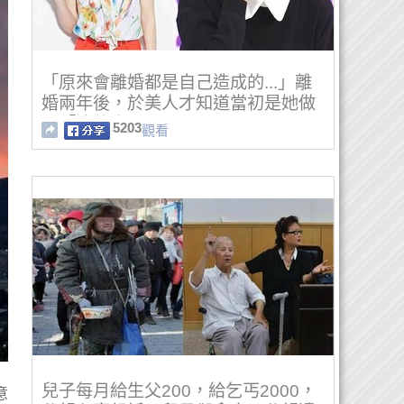
「原來會離婚都是自己造成的...」離
婚兩年後，於美人才知道當初是她做
了「這件事」...
5203
觀看
兒子每月給生父200，給乞丐2000，
意