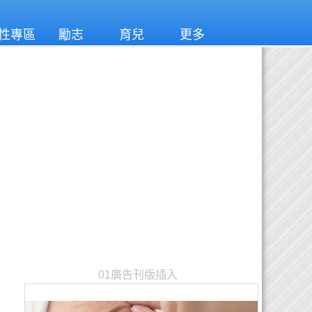
性專區
勵志
育兒
更多
01廣告刊版插入