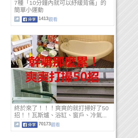
7種「10分鐘內就可以紓緩背痛」的
簡單小運動
1413
觀看
終於來了！！！爽爽的就打掃好了50
招！！瓦斯爐、浴缸、窗戶、冷氣...
這樣做3分鐘搞定！
70173
觀看