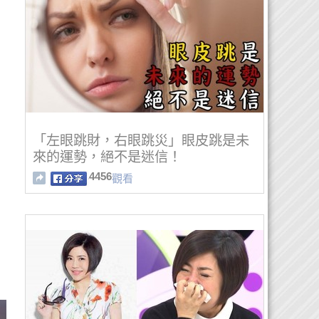
「左眼跳財，右眼跳災」眼皮跳是未
來的運勢，絕不是迷信！
4456
觀看