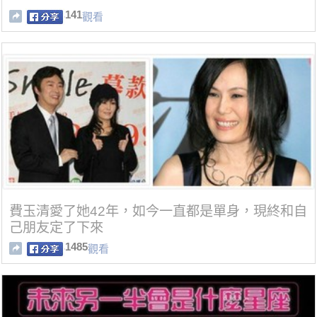
141
觀看
費玉清愛了她42年，如今一直都是單身，現終和自
己朋友定了下來
1485
觀看