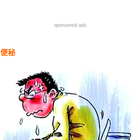
sponsored ads
便秘