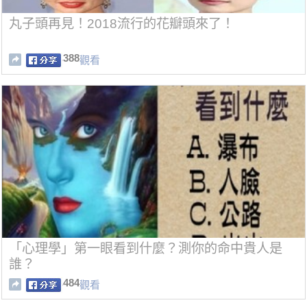
丸子頭再見！2018流行的花瓣頭來了！
388
觀看
「心理學」第一眼看到什麼？測你的命中貴人是
誰？
484
觀看