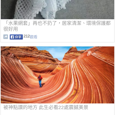
「水果網套」再也不扔了，居家清潔、環境保護都
很好用
212
觀看
被神點讚的地方 此生必看22處震撼美景