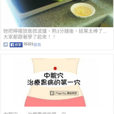
她把檸檬放進微波爐，熱3分鐘後，結果太棒了...
大家都跟著學了起來！！
35321
觀看