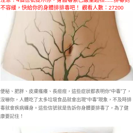
注意！4個信號提示你，身體毒素已嚴重超標......排毒刻
不容緩，快給你的身體排排毒吧！ 觀看人數：27200
便秘、肥胖、皮膚瘙癢、長痘痘，這些症狀都表明你“中毒”了，
沒嚇你，人體吃了太多垃圾食品就會出現“中毒”現象，不及時排
毒就會疾病纏身。這些信號就是告訴你身體要排毒了，為了健
康要記住！