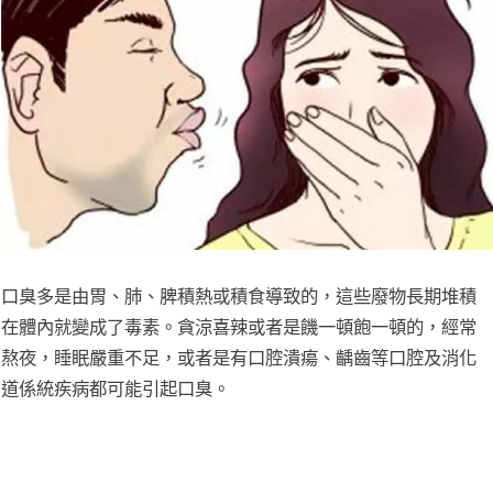
口臭多是由胃、肺、脾積熱或積食導致的，這些廢物長期堆積
在體內就變成了毒素。貪涼喜辣或者是饑一頓飽一頓的，經常
熬夜，睡眠嚴重不足，或者是有口腔潰瘍、齲齒等口腔及消化
道係統疾病都可能引起口臭。