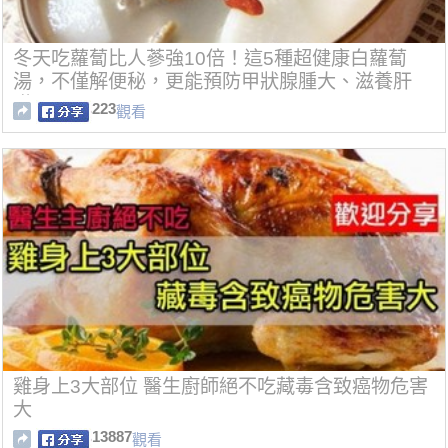
冬天吃蘿蔔比人蔘強10倍！這5種超健康白蘿蔔
湯，不僅解便秘，更能預防甲狀腺腫大、滋養肝
臟！
223
觀看
雞身上3大部位 醫生廚師絕不吃藏毒含致癌物危害
大
13887
觀看