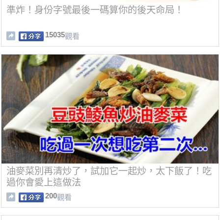
準炸！身份字號最後一碼算你的後天命局！
15035
觀看
油麥菜別再清炒了，試加它一起炒，太下飯了！吃
過你會愛上這做法
200
觀看