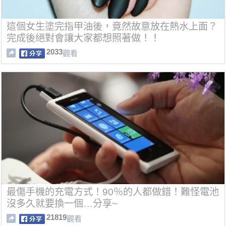
這個女生塗完指甲油後，竟然故意放在熱水上面？
完成後絕對會讓大家都想照著做！！
2033
觀看
最傷手機的充電方式！90％的人都做錯！難怪電池
沒多久就要換一個…分享~
21819
觀看