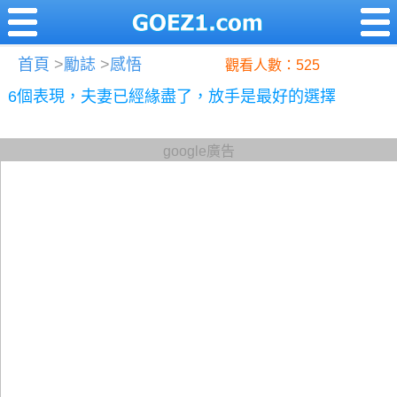
首頁
>
勵誌
>
感悟
觀看人數：525
6個表現，夫妻已經緣盡了，放手是最好的選擇
google廣告