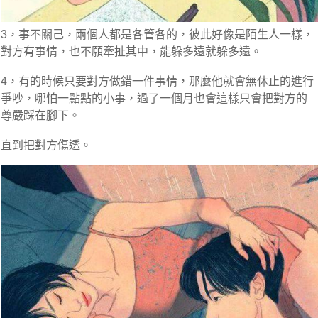
3，事不關己，兩個人都是各管各的，彼此好像是陌生人一樣，
對方有事情，也不願牽扯其中，能躲多遠就躲多遠。
4，有的時候只要對方做錯一件事情，那麼他就會無休止的進行
爭吵，哪怕一點點的小事，過了一個月也會這樣只會把對方的
尊嚴踩在腳下。
直到把對方傷透。