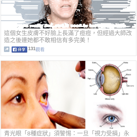
這個女生皮膚不好臉上長滿了痘痘，但經過大師改
造之後連她都不敢相信有多完美！
131
觀看
青光眼「8種症狀」須警惕：一旦「視力受損」永