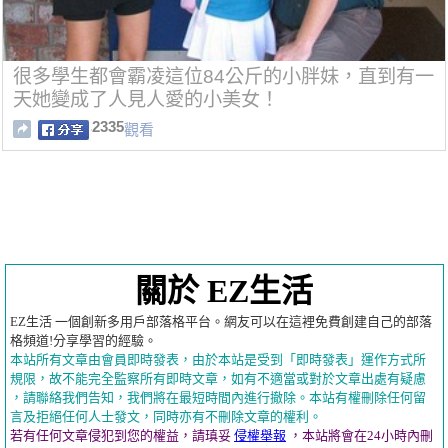
很多學生都會霸凌這位84公斤的小胖妹，直到有一
天她變成了人見人愛的小美女！
2335
觀看
關於 EZ生活
EZ生活 一個創新多用戶部落格平台。網友可以在這裡免費創建自己的部落
格頻道!分享學習的經驗。
本站所有文章由會員即時發表，由於本站是受到「即時發表」運作方式所
規限，故不能完全監察所有即時文章，如有不適當或對於文章出處有疑慮
，請聯絡我們告知，我們將在最短時間內進行撤除。本站有權刪除任何留
言及拒絕任何人士發文，同時亦有不刪除文章的權利。
若有任何文章侵犯到您的權益，請瑱妥
侵權舉報
，本站將會在24小時內刪