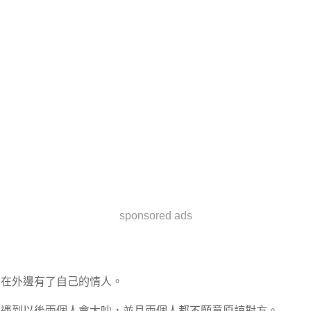
sponsored ads
在外邊有了自己的情人。
遇到以後兩個人會大吵，並且兩個人都不願意原諒對方。