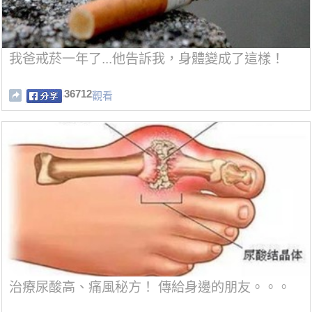
我爸戒菸一年了...他告訴我，身體變成了這樣！
36712
觀看
治療尿酸高、痛風秘方！ 傳給身邊的朋友。。。