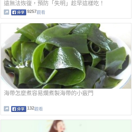
遠無法恢復，預防「失明」趁早這樣吃！
9257
觀看
海帶怎麼煮容易爛煮製海帶的小竅門
132
觀看