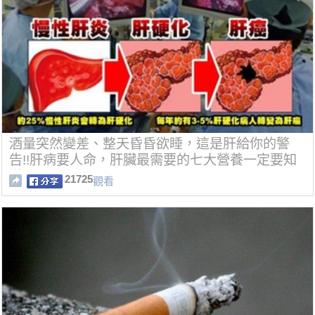
酒量突然變差、整天昏昏欲睡，這是肝給你的警
告!!肝病要人命，肝臟最需要的七大營養一定要知
道!!
21725
觀看