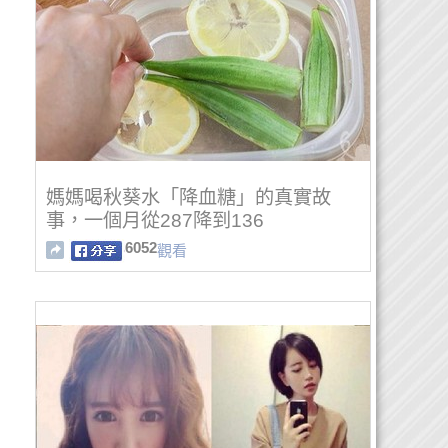
媽媽喝秋葵水「降血糖」的真實故
事，一個月從287降到136
6052
觀看