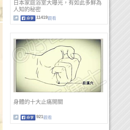
日本家庭浴室大曝光，有如此多鮮為
人知的秘密
11419
觀看
身體的十大止痛開關
921
觀看