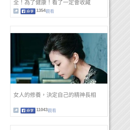
全！為了健康！看了一定會收藏
哦！！
1354
觀看
女人的修養，決定自己的精神長相
11043
觀看