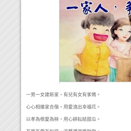
一男一女建新家，有兒有女有爹媽。
心心相連家合偕，用愛澆出幸福花。
以孝為根愛為秧，用心耕耘結甜瓜。