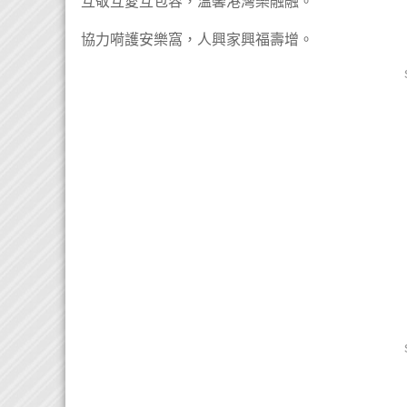
互敬互愛互包容，溫馨港灣樂融融。
協力嗬護安樂窩，人興家興福壽增。