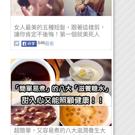
女人最美的五種短髮，跟著這樣剪，
讓你肯定不後悔！第一個就美死人
了！
646
觀看
超簡單，又容易煮的八大滋潤養生大