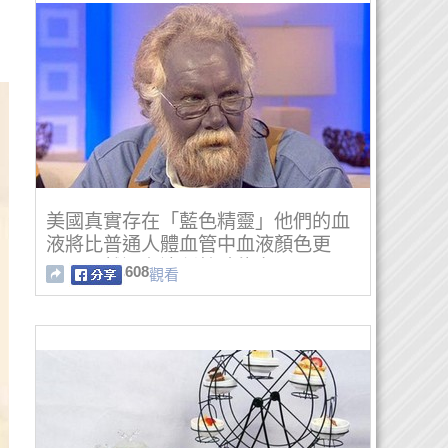
美國真實存在「藍色精靈」他們的血
液將比普通人體血管中血液顏色更
深！居然還有這種特殊能力...
608
觀看