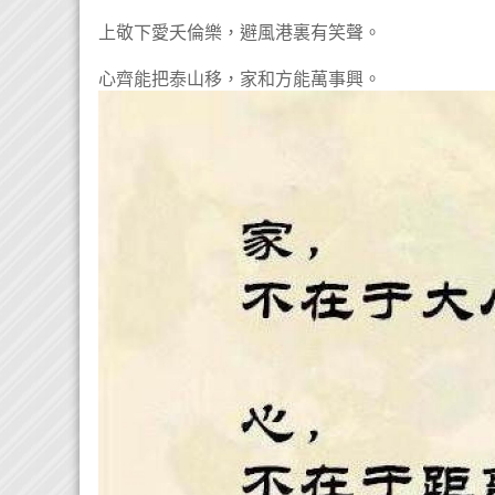
上敬下愛夭倫樂，避風港裏有笑聲。
心齊能把泰山移，家和方能萬事興。