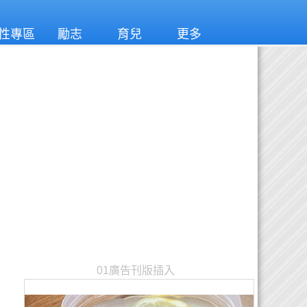
性專區
勵志
育兒
更多
01廣告刊版插入