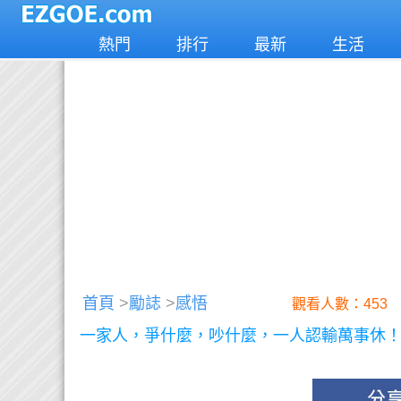
熱門
排行
最新
生活
首頁
>
勵誌
>
感悟
觀看人數：453
一家人，爭什麼，吵什麼，一人認輸萬事休