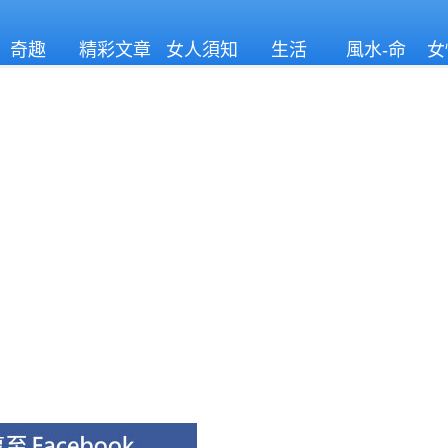
奇趣
精彩文章
女人須知
生活
風水-命
女
理
！