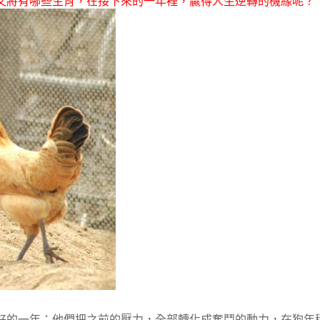
又將有哪些生肖，在接下來的一年裡，贏得人生逆轉的機緣呢？
好的一年；他們把之前的壓力，全部轉化成奮鬥的動力，在狗年