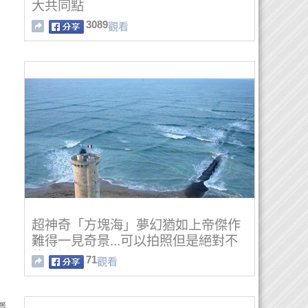
大共同點
3089
觀看
超神奇「方塊海」夢幻猶如上帝傑作
難得一見奇景...可以拍照但是絕對不
能靠近！
71
觀看
穩