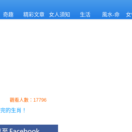
奇趣
精彩文章
女人須知
生活
風水-命
女
理
觀看人數：17796
不完的生肖！