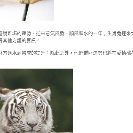
擺脫難堪的運勢，迎來意氣風發、順風順水的一年；生肖兔迎來
得其他方麵的喜訊。
財方麵水到渠成的提升；除此之外，他們偏財運勢也將在愛情桃