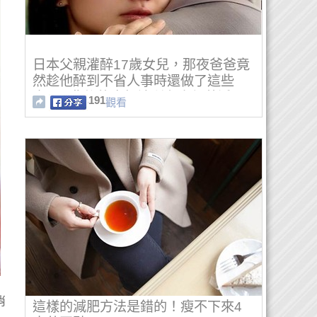
日本父親灌醉17歲女兒，那夜爸爸竟
然趁他醉到不省人事時還做了這些
事...！背後的真相讓所有人都落淚
191
觀看
了...
肖
這樣的減肥方法是錯的！瘦不下來4