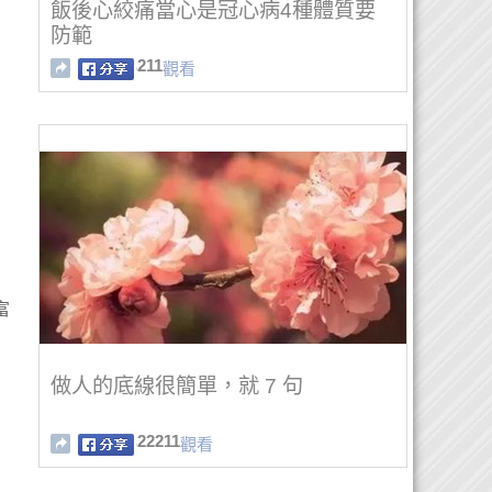
飯後心絞痛當心是冠心病4種體質要
防範
211
觀看
富
做人的底線很簡單，就 7 句
22211
觀看