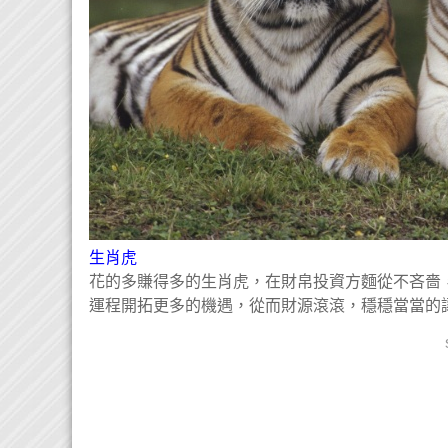
生肖虎
花的多賺得多的生肖虎，在財帛投資方麵從不吝嗇
運程開拓更多的機遇，從而財源滾滾，穩穩當當的