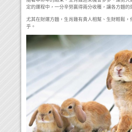
定的運程中，一分辛勞贏得兩分收穫，讓各方麵的
尤其在財運方麵，生肖雞有貴人相幫、生財輕鬆，
乎。