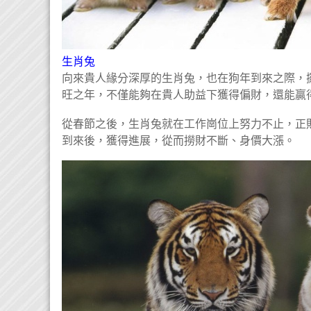
生肖兔
向來貴人緣分深厚的生肖兔，也在狗年到來之際，
旺之年，不僅能夠在貴人助益下獲得偏財，還能贏
從春節之後，生肖兔就在工作崗位上努力不止，正
到來後，獲得進展，從而撈財不斷、身價大漲。