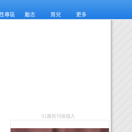
性專區
勵志
育兒
更多
01廣告刊版插入