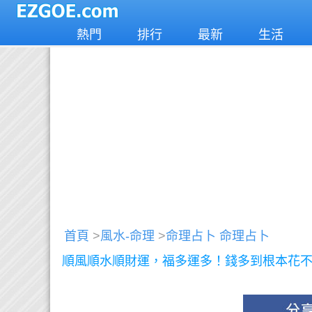
熱門
排行
最新
生活
首頁
>
風水-命理
>
命理占卜 命理占卜
順風順水順財運，福多運多！錢多到根本花