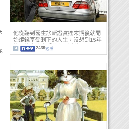
大
他從聽到醫生診斷證實癌末期後就開
始燒錢享受剩下的人生，沒想到15年
後存款也花光「他卻還活著」！
2439
觀看
花