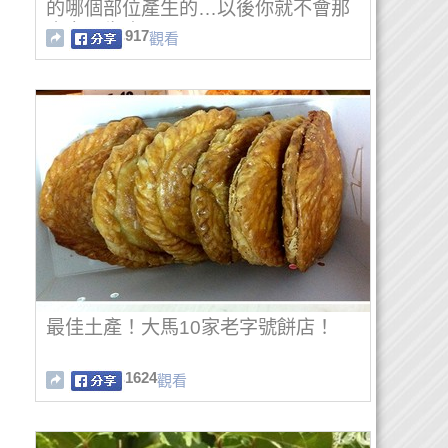
的哪個部位產生的…以後你就不會那
麼容易生病了！
917
觀看
最佳土產！大馬10家老字號餅店！
1624
觀看