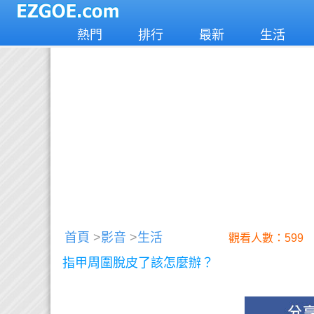
熱門
排行
最新
生活
首頁
>
影音
>
生活
觀看人數：599
指甲周圍脫皮了該怎麼辦？