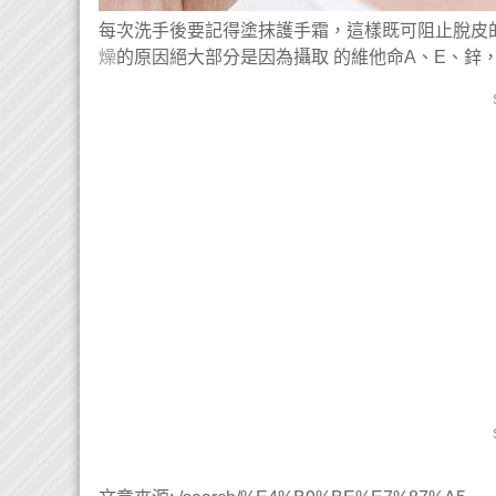
每次洗手後要記得塗抹護手霜，這樣既可阻止脫皮
燥
的原因絕大部分是因為攝取 的維他命A、E、鋅