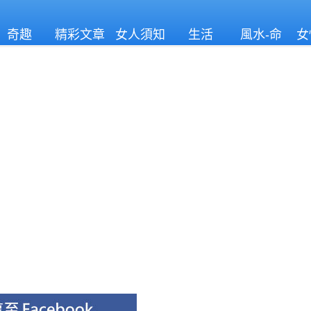
奇趣
精彩文章
女人須知
生活
風水-命
女
理