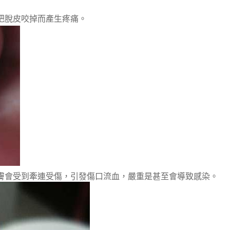
把脫皮咬掉而產生疼痛。
膚會受到牽連受傷，引發傷口流血，嚴重是甚至會導致感染。