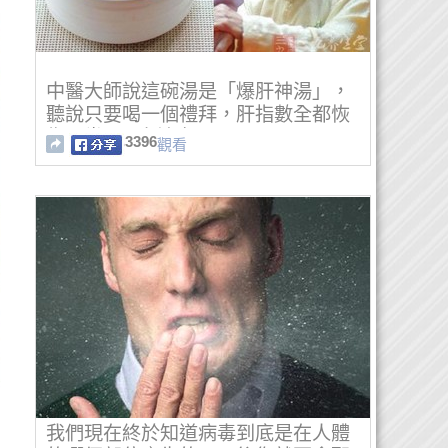
中醫大師說這碗湯是「爆肝神湯」，
聽說只要喝一個禮拜，肝指數全都恢
復正常了.. 太神奇了！
3396
觀看
我們現在終於知道病毒到底是在人體