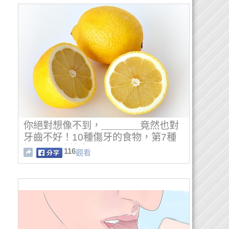
你絕對想像不到，＿＿＿＿竟然也對
牙齒不好！10種傷牙的食物，第7種
好意外....│健康e世界
116
觀看