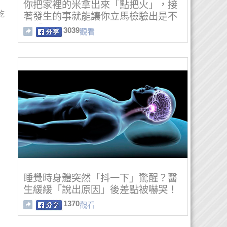
你把家裡的米拿出來「點把火」，接
乾
著發生的事就能讓你立馬檢驗出是不
是「黑心米」！
3039
觀看
睡覺時身體突然「抖一下」驚醒？醫
生緩緩「說出原因」後差點被嚇哭！
1370
觀看