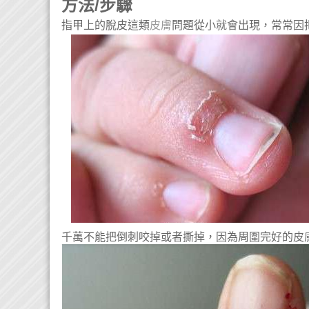
方法/步驟
指甲上的脫皮這類
皮膚
問題從小就會出現，常常因
千萬不能把倒刺咬掉或者撕掉，因為周圍完好的皮