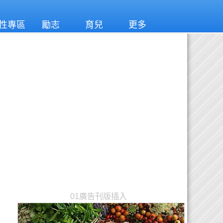
性專區
勵志
育兒
更多
01廣告刊版插入