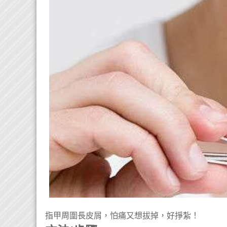
指甲周圍長皮屑，怕痛又想拔掉，好掙紮！