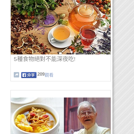
5種食物絕對不能深夜吃!
209
觀看