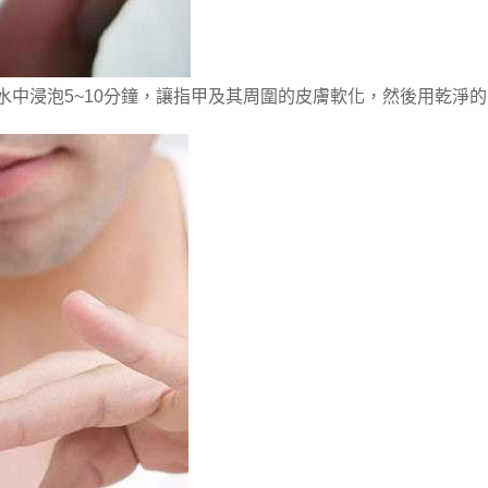
水中浸泡5~10分鐘，讓指甲及其周圍的皮膚軟化，然後用乾淨的