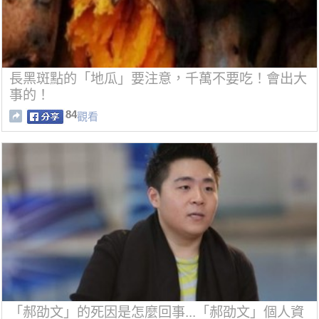
長黑斑點的「地瓜」要注意，千萬不要吃！會出大
事的！
84
觀看
「郝劭文」的死因是怎麼回事...「郝劭文」個人資