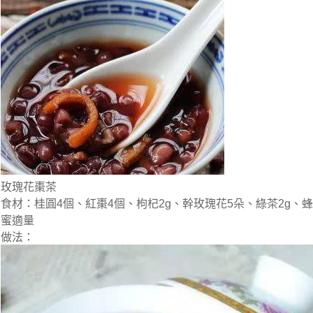
玫瑰花棗茶
食材：桂圓4個、紅棗4個、枸杞2g、幹玫瑰花5朵、綠茶2g、蜂
蜜適量
做法：