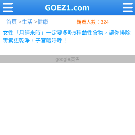
首頁
>
生活
>
健康
觀看人數：324
女性「月經來時」一定要多吃5種鹼性食物，讓你排除
毒素更乾淨，子宮暖呼呼！
google廣告