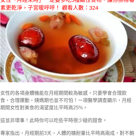
女性「月經來時」一定要多吃5種鹼性食物，讓你排除毒
素更乾淨，子宮暖呼呼！ 觀看人數：324
女性的各項身體機能在月經期間較為敏感，只要學會合理飲
食，合理運動，姨媽期也並不可怕！一項醫學調查顯示，月經
期間女性對美食的渴望度比平時高25%。
這並非壞事！此時你可以吃些平時很少碰的甜食。
專家指出，月經期前3天，人體的糖耐量比平時高兩成，對不飽