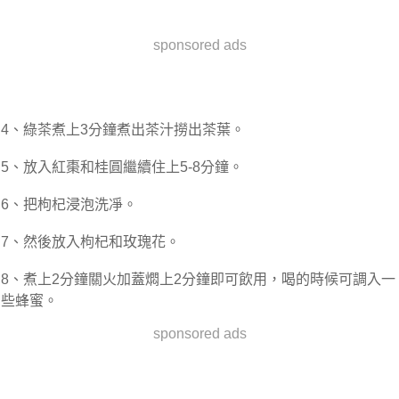
sponsored ads
4、綠茶煮上3分鐘煮出茶汁撈出茶葉。
5、放入紅棗和桂圓繼續住上5-8分鐘。
6、把枸杞浸泡洗凈。
7、然後放入枸杞和玫瑰花。
8、煮上2分鐘關火加蓋燜上2分鐘即可飲用，喝的時候可調入一
些蜂蜜。
sponsored ads