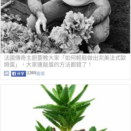
法國傳奇主廚要教大家「如何輕鬆做出完美法式歐
姆蛋」，大家連敲蛋的方法都錯了！
1365
觀看