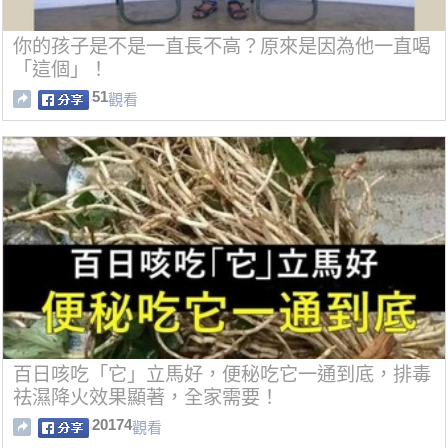
你的孩子是不是一直長不高？原來是因為他一直喝
「這個」！
51
觀看
百日咳吃「它」立馬好，便秘吃它一通到底，排毒
祛濕降火效果顯著，全家需要！
20174
觀看