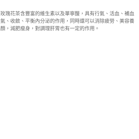
玫瑰花茶含豐富的維生素以及單寧酸，具有行氣、活血、補血
氣、收斂、平衡內分泌的作用，同時還可以消除疲勞、美容養
顏，減肥瘦身，對調理肝胃也有一定的作用。