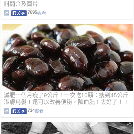
料簡介及圖片
7695
觀看
減肥一個月瘦了9公斤！一次吃10顆：瘦到45公斤
潔膚烏髮！還可以改善便秘，降血脂！太好了！！
734
觀看