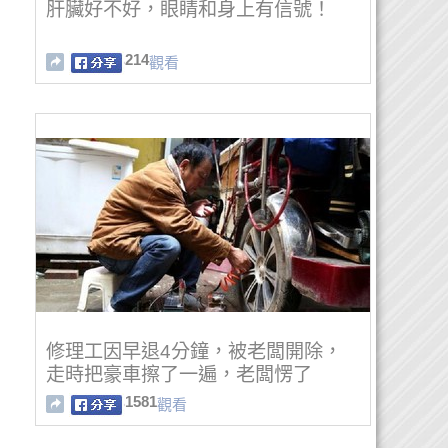
肝臟好不好，眼睛和身上有信號！
214
觀看
修理工因早退4分鐘，被老闆開除，
走時把豪車擦了一遍，老闆愣了
1581
觀看