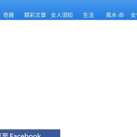
奇趣
精彩文章
女人須知
生活
風水-命
女
理