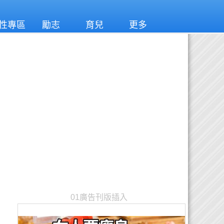
性專區
勵志
育兒
更多
01廣告刊版插入