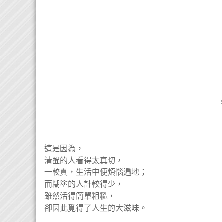
這是因為，
清醒的人看得太真切，
一較真，生活中便煩惱遍地；
而糊塗的人計較得少，
雖然活得簡單粗糙，
卻因此覓得了人生的大滋味。