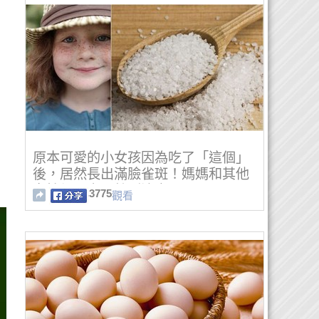
原本可愛的小女孩因為吃了「這個」
後，居然長出滿臉雀斑！媽媽和其他
女性們一定要特別注意...
3775
觀看