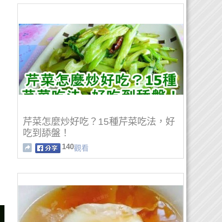
芹菜怎麼炒好吃？15種芹菜吃法，好
吃到舔盤！
140
觀看