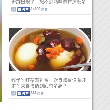
奇跡出現了！想不到酒精還有這麼多
妙用！學起來！
14692
觀看
經常吃紅糖煮雞蛋，對身體有沒有好
處？營養價值到底有多高？
331
觀看