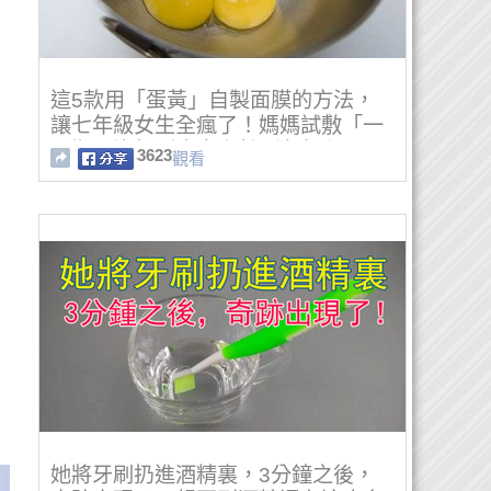
這5款用「蛋黃」自製面膜的方法，
讓七年級女生全瘋了！媽媽試敷「一
星期」沒想到皮膚竟然...這太強了
3623
觀看
啦！
她將牙刷扔進酒精裏，3分鐘之後，