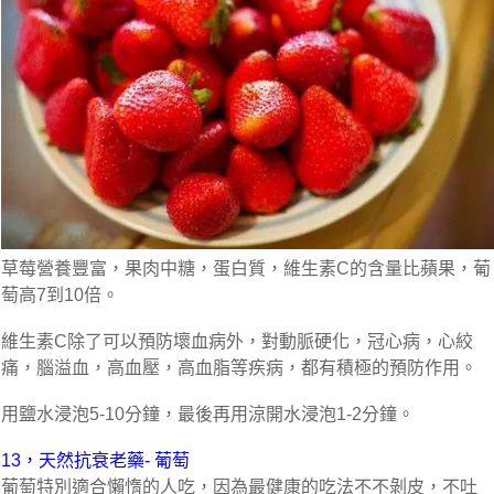
草莓營養豐富，果肉中糖，蛋白質，維生素C的含量比蘋果，葡
萄高7到10倍。
維生素C除了可以預防壞血病外，對動脈硬化，冠心病，心絞
痛，腦溢血，高血壓，高血脂等疾病，都有積極的預防作用。
用鹽水浸泡5-10分鐘，最後再用涼開水浸泡1-2分鐘。
13，天然抗衰老藥- 葡萄
葡萄特別適合懶惰的人吃，因為最健康的吃法不不剝皮，不吐