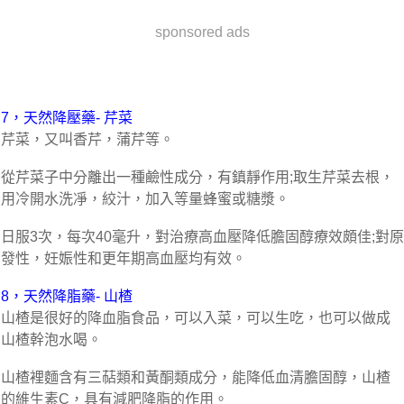
sponsored ads
7，天然降壓藥- 芹菜
芹菜，又叫香芹，蒲芹等。
從芹菜子中分離出一種鹼性成分，有鎮靜作用;取生芹菜去根，
用冷開水洗凈，絞汁，加入等量蜂蜜或糖漿。
日服3次，每次40毫升，對治療高血壓降低膽固醇療效頗佳;對原
發性，妊娠性和更年期高血壓均有效。
8，天然降脂藥- 山楂
山楂是很好的降血脂食品，可以入菜，可以生吃，也可以做成
山楂幹泡水喝。
山楂裡麵含有三萜類和黃酮類成分，能降低血清膽固醇，山楂
的維生素C，具有減肥降脂的作用。