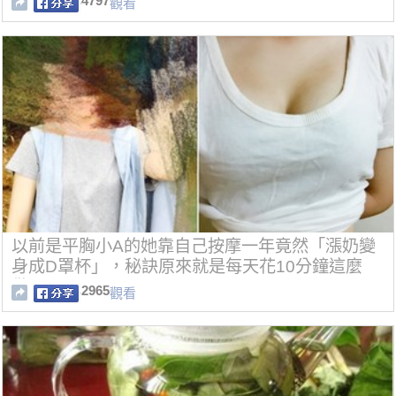
4797
觀看
以前是平胸小A的她靠自己按摩一年竟然「漲奶變
身成D罩杯」，秘訣原來就是每天花10分鐘這麼
做！
2965
觀看