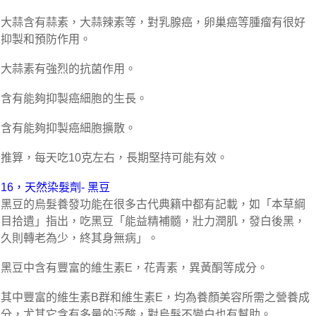
大蒜含有蒜素，大蒜辣素等，對乳腺癌，卵巢癌等腫瘤有很好
抑製和預防作用。
大蒜素有強烈的抗菌作用。
含有能夠抑製癌細胞的生長。
含有能夠抑製癌細胞擴散。
推算，每天吃10克左右，長期堅持可能有效。
16，天然染髮劑- 黑豆
黑豆的烏髮養發功能在很多古代典籍中都有記載，如「本草綱
目拾遺」指出，吃黑豆「能益精補髓，壯力潤肌，發白後黑，
久則轉老為少，終其身無病」。
黑豆中含有豐富的維生素E，花青素，異黃酮等成分。
其中豐富的維生素B群和維生素E，均為養顏美容所需之營養成
分，尤其它含有多量的泛酸，對烏髮不變白也有幫助。