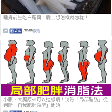
睡覺前生吃白蘿蔔，晚上想怎樣就怎樣！
70586
觀看
小腹、大腿原來可以這樣瘦！消除「局部脂肪」從
判斷「自我肥胖類型」開始