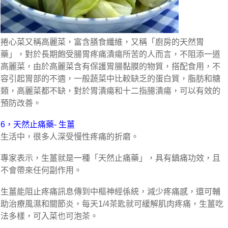
捲心菜又稱高麗菜，富含膳食纖維，又稱「廚房的天然胃
藥」，對於長期飽受腸胃疼痛潰瘍所苦的人而言，不阻添一道
高麗菜，由於高麗菜含有保護胃腸黏膜的物質，搭配食用，不
容引起胃部的不適，一般蔬菜中比較缺乏的蛋白質，脂肪和糖
類，高麗菜都不缺，對於胃潰瘍和十二指腸潰瘍，可以有效的
預防改善。
6，天然止痛藥- 生薑
生活中，很多人深受慢性疼痛的折磨。
專家表示，生薑就是一種「天然止痛藥」，具有鎮痛功效，且
不會帶來任何副作用。
生薑能阻止疼痛訊息傳到中樞神經係統，減少疼痛感，還可輔
助治療風濕和關節炎，每天1/4茶匙就可緩解肌肉疼痛，生薑吃
法多樣，可入菜也可泡茶。