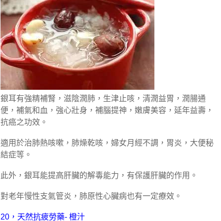
銀耳有強精補腎，滋陰潤肺，生津止咳，清潤益胃，潤腸通
便，補氣和血，強心壯身，補腦提神，嫩膚美容，延年益壽，
抗癌之功效。
適用於治肺熱咳嗽，肺燥乾咳，婦女月經不調，胃炎，大便秘
結症等。
此外，銀耳能提高肝臟的解毒能力，有保護肝臟的作用。
對老年慢性支氣管炎，肺原性心臟病也有一定療效。
20，天然抗疲勞藥- 橙汁