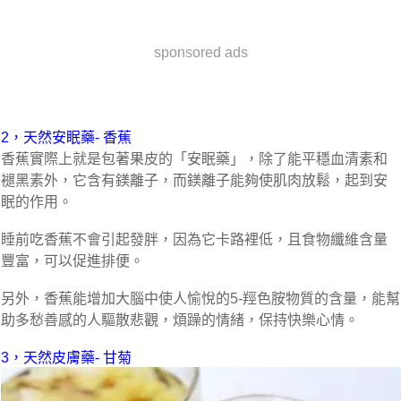
sponsored ads
2，天然安眠藥- 香蕉
香蕉實際上就是包著果皮的「安眠藥」，除了能平穩血清素和
褪黑素外，它含有鎂離子，而鎂離子能夠使肌肉放鬆，起到安
眠的作用。
睡前吃香蕉不會引起發胖，因為它卡路裡低，且食物纖維含量
豐富，可以促進排便。
另外，香蕉能增加大腦中使人愉悅的5-羥色胺物質的含量，能幫
助多愁善感的人驅散悲觀，煩躁的情緒，保持快樂心情。
3，天然皮膚藥- 甘菊