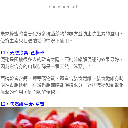
sponsored ads
未來蜂蜜將會替代很多抗菌藥物的處方並防止抗生素的濫用，
使抗生素只在很糟糕的情況下使用。
11，天然瀉藥- 西梅幹
便秘是困擾很多人的難言之隱，西梅幹緩解便秘的效果最好，
因為它含有的山梨糖醇是一種天然「瀉藥」。
西梅幹富含鈣，鉀等礦物質，還富含膳食纖維，膳食纖維有助
促進胃腸蠕動，在通過腸道時能保持水分，對排洩物起到軟化
濕潤的作用，從而緩解便秘。
12，天然維生素- 草莓