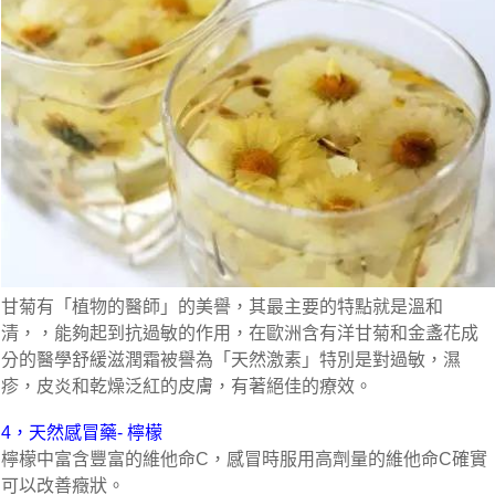
甘菊有「植物的醫師」的美譽，其最主要的特點就是溫和
清，，能夠起到抗過敏的作用，在歐洲含有洋甘菊和金盞花成
分的醫學舒緩滋潤霜被譽為「天然激素」特別是對過敏，濕
疹，皮炎和乾燥泛紅的皮膚，有著絕佳的療效。
4，天然感冒藥- 檸檬
檸檬中富含豐富的維他命C，感冒時服用高劑量的維他命C確實
可以改善癥狀。