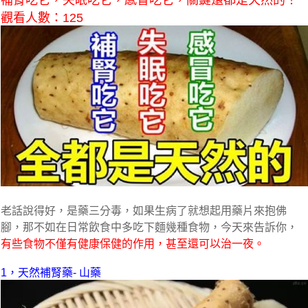
補腎吃它，失眠吃它，感冒吃它，關鍵還都是天然的！
觀看人數：125
老話說得好，是藥三分毒，如果生病了就想起用藥片來抱佛
腳，那不如在日常飲食中多吃下麵幾種食物，今天來告訴你，
有些食物不僅有健康保健的作用，甚至還可以治一夜。
1，天然補腎藥- 山藥