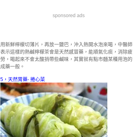
sponsored ads
用新鮮檸檬切薄片，再放一鹽巴，沖入熱開水泡來喝，中醫師
表示這樣的熱鹹檸檬茶會是天然感冒藥，能順氣化痰，消除疲
勞，喝起來不會太酸捎帶些鹹味，其實就有點市麵某種用泡的
成藥一般。
5，天然胃藥- 捲心菜